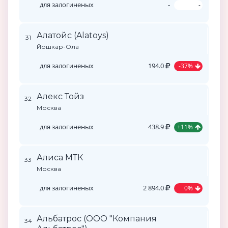
для залогиненых
-
-
Алатойс (Alatoys)
31
Йошкар-Ола
для залогиненых
194.0
-37%
Алекс Тойз
32
Москва
для залогиненых
438.9
+11%
Алиса МТК
33
Москва
для залогиненых
2 894.0
0%
Альбатрос (ООО "Компания
34