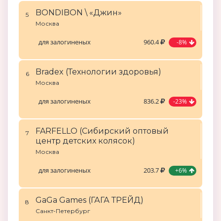
BONDIBON \ «Джин»
5
Москва
для залогиненых
960.4
-8%
Bradex (Технологии здоровья)
6
Москва
для залогиненых
836.2
-23%
FARFELLO (Сибирский оптовый
7
центр детских колясок)
Москва
для залогиненых
203.7
+6%
GaGa Games (ГАГА ТРЕЙД)
8
Санкт-Петербург