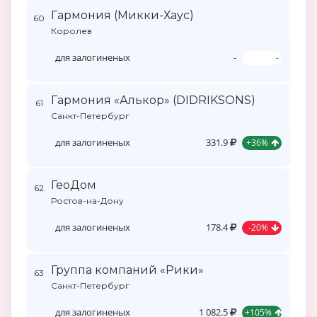
Гармония (Микки-Хаус)
60
Королев
для залогиненых
-
-
Гармония «Алькор» (DIDRIKSONS)
61
Санкт-Петербург
для залогиненых
331.9
+36%
ГеоДом
62
Ростов-на-Дону
для залогиненых
178.4
-20%
Группа компаний «Рики»
63
Санкт-Петербург
для залогиненых
1 082.5
+105%