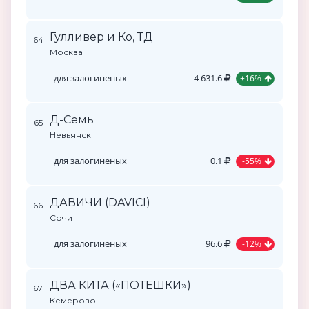
Гулливер и Ко, ТД
64
Москва
для залогиненых
4 631.6
+16%
Д-Семь
65
Невьянск
для залогиненых
0.1
-55%
ДАВИЧИ (DAVICI)
66
Сочи
для залогиненых
96.6
-12%
ДВА КИТА («ПОТЕШКИ»)
67
Кемерово