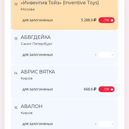
«Инвентив Тойз» (Inventive Toys)
12
Москва
для залогиненых
5 288.9
-5%
АБВГДЕЙКА
13
Санкт-Петербург
для залогиненых
-
-
АБРИС ВЯТКА
14
Киров
для залогиненых
668.6
0%
АВАЛОН
15
Киров
для залогиненых
-
-