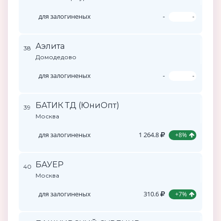
для залогиненых
-
-
Аэлита
38
Домодедово
для залогиненых
-
-
БАТИК ТД (ЮниОпт)
39
Москва
для залогиненых
1 264.8
+8%
БАУЕР
40
Москва
для залогиненых
310.6
+7%