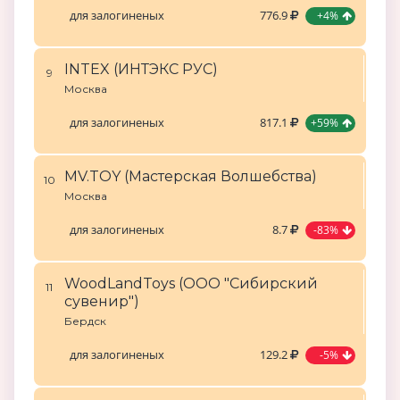
для залогиненых
776.9
+4%
INTEX (ИНТЭКС РУС)
9
Москва
для залогиненых
817.1
+59%
MV.TOY (Мастерская Волшебства)
10
Москва
для залогиненых
8.7
-83%
WoodLandToys (ООО "Сибирский
11
сувенир")
Бердск
для залогиненых
129.2
-5%