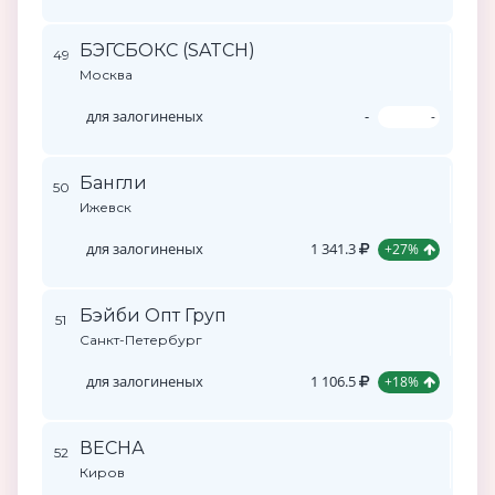
БЭГСБОКС (SATCH)
49
Москва
для залогиненых
-
-
Бангли
50
Ижевск
для залогиненых
1 341.3
+27%
Бэйби Опт Груп
51
Санкт-Петербург
для залогиненых
1 106.5
+18%
ВЕСНА
52
Киров