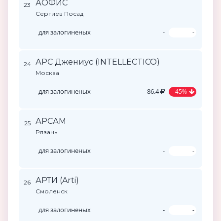
АОФИС
23
Сергиев Посад
для залогиненых
-
-
АРС Джениус (INTELLECTICO)
24
Москва
для залогиненых
86.4
-45%
АРСАМ
25
Рязань
для залогиненых
-
-
АРТИ (Arti)
26
Смоленск
для залогиненых
-
-