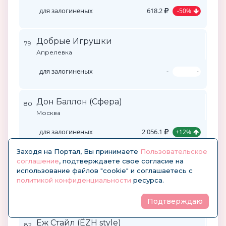
для залогиненых
618.2
-50%
Добрые Игрушки
79
Апрелевка
для залогиненых
-
-
Дон Баллон (Сфера)
80
Москва
для залогиненых
2 056.1
+12%
Заходя на Портал, Вы принимаете
Пользовательское
соглашение
, подтверждаете свое согласие на
ЕВРОТРЭЙН (Eurotrain)
81
использование файлов "cookie" и соглашаетесь с
Москва
политикой конфиденциальности
ресурса.
для залогиненых
-
-
Подтверждаю
Еж Стайл (ЁZH style)
82