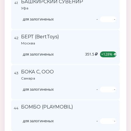
БАШКИРСКИЙ СУВЕНИР
41
Уфа
для залогиненых
-
-
БЕРТ (BertToys)
42
Москва
для залогиненых
351.5
+128%
БОКА С, ООО
43
Самара
для залогиненых
-
-
БОМБО (PLAYMOBIL)
44
для залогиненых
-
-