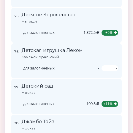
Десятое Королевство
75
Мытищи
для залогиненых
1 872.5
+9%
Детская игрушка Леком
76
Каменск-Уральский
для залогиненых
-
-
Детский сад
77
Москва
для залогиненых
199.5
+11%
Джамбо Тойз
78
Москва