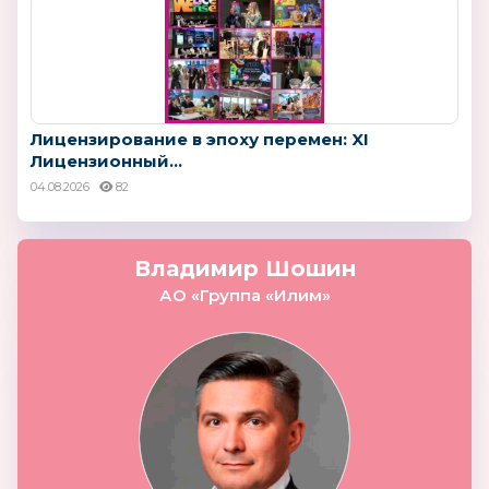
Лицензирование в эпоху перемен: XI
Лицензионный...
04.08.2026
82
Владимир Шошин
АО «Группа «Илим»