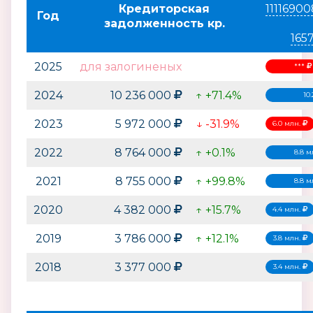
Кредиторская
1111690
Год
задолженность кр.
165
2025
для залогиненых
***
2024
10 236 000
↑ +71.4%
10
2023
5 972 000
↓ -31.9%
6.0 млн.
2022
8 764 000
↑ +0.1%
8.8 
2021
8 755 000
↑ +99.8%
8.8 
2020
4 382 000
↑ +15.7%
4.4 млн.
2019
3 786 000
↑ +12.1%
3.8 млн.
2018
3 377 000
3.4 млн.