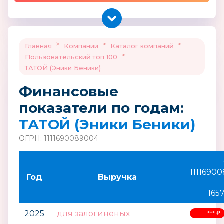
>
>
>
Главная
Компании
Каталог компаний
>
Пользовательский топ 100
ТАТОЙ (Эники Беники)
Финансовые
показатели по годам:
ТАТОЙ (Эники Беники)
ОГРН: 1111690089004
1111690
Год
Выручка
165
2025
для залогиненых
***