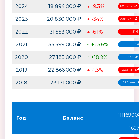
2024
18 894 000
↓ -9.3%
18.9 млн.
2023
20 830 000
↓ -34%
20.8 млн.
2022
31 553 000
↓ -6.1%
31.
2021
33 599 000
↑ +23.6%
33
2020
27 185 000
↑ +18.9%
27.2 мл
2019
22 866 000
↓ -1.3%
22.9 млн.
2018
23 171 000
23.2 млн.
1111690
Год
Баланс
165