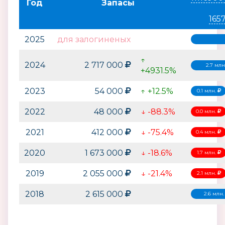
Год
Запасы
165
2025
для залогиненых
↑
2024
2 717 000
2.7 млн
+4931.5%
2023
54 000
↑ +12.5%
0.1 млн.
2022
48 000
↓ -88.3%
0.0 млн.
2021
412 000
↓ -75.4%
0.4 млн.
2020
1 673 000
↓ -18.6%
1.7 млн.
2019
2 055 000
↓ -21.4%
2.1 млн.
2018
2 615 000
2.6 млн