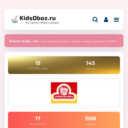
Всё о детских товарах и игрушках
Знаете ли Вы, что:
Уже можно скачать новый номер журнала KIDSOBOZ 2025 (сентябрь)
15
145
ТОП100, млн
место
17
1558
канцпоинт
место