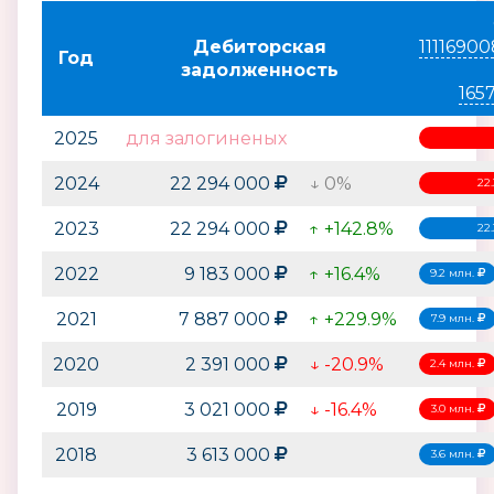
Дебиторская
1111690
Год
задолженность
165
2025
для залогиненых
2024
22 294 000
↓ 0%
22
2023
22 294 000
↑ +142.8%
22
2022
9 183 000
↑ +16.4%
9.2 млн.
2021
7 887 000
↑ +229.9%
7.9 млн.
2020
2 391 000
↓ -20.9%
2.4 млн.
2019
3 021 000
↓ -16.4%
3.0 млн.
2018
3 613 000
3.6 млн.