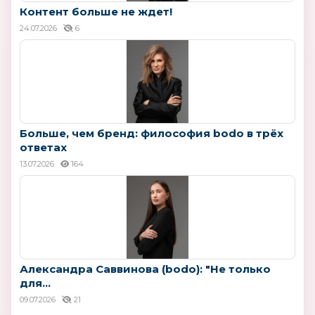
Контент больше не ждет!
24.07.2026
6
Больше, чем бренд: философия bodo в трёх
ответах
13.07.2026
164
Александра Саввинова (bodo): "Не только
для...
09.07.2026
21