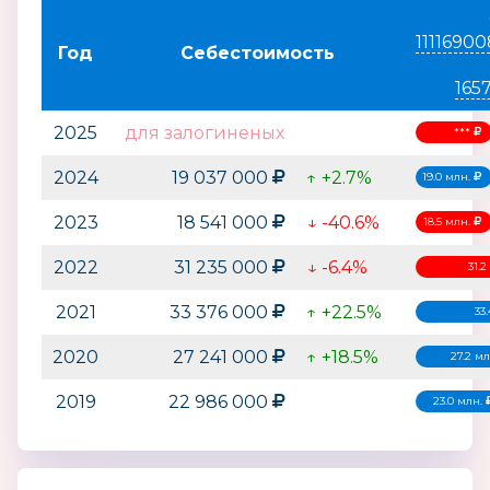
1111690
Год
Себестоимость
165
2025
для залогиненых
***
2024
19 037 000
↑ +2.7%
19.0 млн.
2023
18 541 000
↓ -40.6%
18.5 млн.
2022
31 235 000
↓ -6.4%
31.
2021
33 376 000
↑ +22.5%
33
2020
27 241 000
↑ +18.5%
27.2 м
2019
22 986 000
23.0 млн.