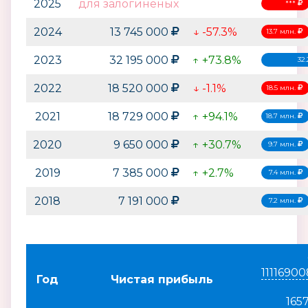
2025
для залогиненых
***
2024
13 745 000
↓ -57.3%
13.7 млн.
2023
32 195 000
↑ +73.8%
32
2022
18 520 000
↓ -1.1%
18.5 млн.
2021
18 729 000
↑ +94.1%
18.7 млн.
2020
9 650 000
↑ +30.7%
9.7 млн.
2019
7 385 000
↑ +2.7%
7.4 млн.
2018
7 191 000
7.2 млн.
1111690
Год
Чистая прибыль
165