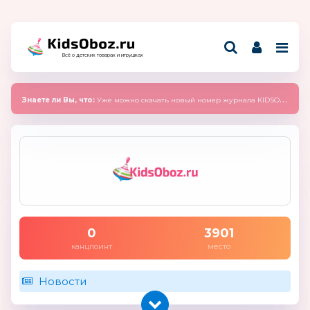
Всё о детских товарах и игрушках
Знаете ли Вы, что:
Уже можно скачать новый номер журнала KIDSOBOZ 2025 (сентябрь)
0
3901
канцпоинт
место
Новости