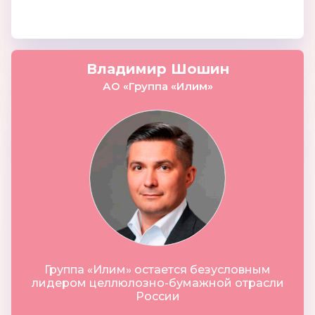
Владимир Шошин
АО «Группа «Илим»
Группа «Илим» остается безусловным
лидером целлюлозно-бумажной отрасли
России