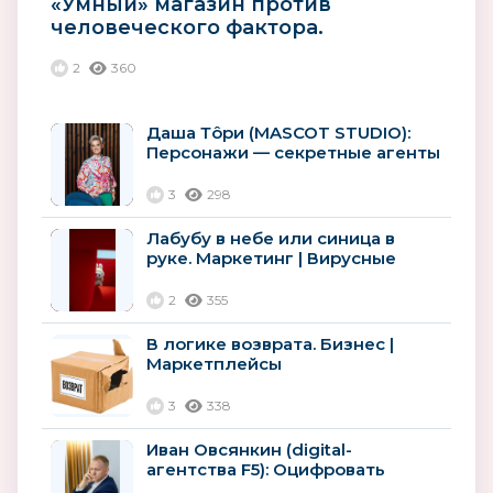
«Умный» магазин против
человеческого фактора.
Технологии | Ритейл
2
360
Даша Тôри (MASCOT STUDIO):
Персонажи — секретные агенты
корпораций
3
298
Лабубу в небе или синица в
руке. Маркетинг | Вирусные
товары
2
355
В логике возврата. Бизнес |
Маркетплейсы
3
338
Иван Овсянкин (digital-
агентства F5): Оцифровать
лояльность: как ритейлу