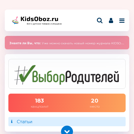
Всё о детских товарах и игрушках
Знаете ли Вы, что:
Уже можно скачать новый номер журнала KIDSOBOZ 2025 (сентябрь)
183
20
канцпоинт
место
Статьи