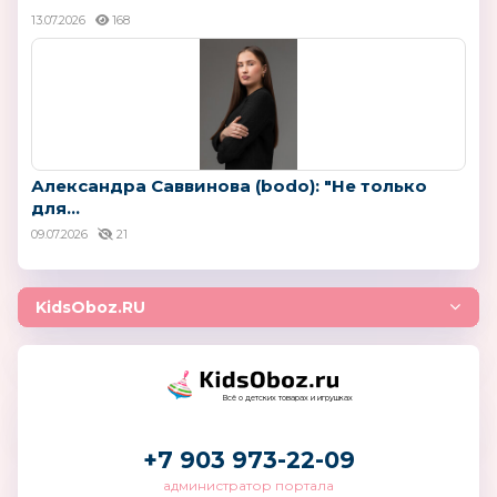
13.07.2026
168
Александра Саввинова (bodo): "Не только
для...
09.07.2026
21
KidsOboz.RU
Всё о детских товарах и игрушках
+7 903 973-22-09
администратор портала