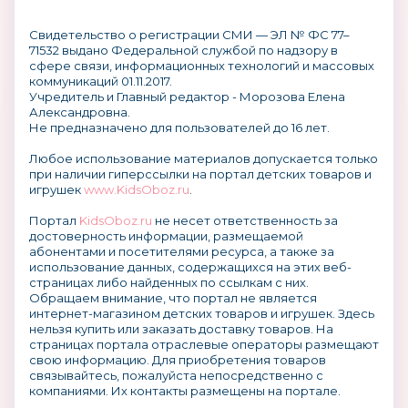
Свидетельство о регистрации СМИ — ЭЛ № ФС 77–
71532 выдано Федеральной службой по надзору в
сфере связи, информационных технологий и массовых
коммуникаций 01.11.2017.
Учредитель и Главный редактор - Морозова Елена
Александровна.
Не предназначено для пользователей до 16 лет.
Любое использование материалов допускается только
при наличии гиперссылки на портал детских товаров и
игрушек
www.KidsOboz.ru
.
Портал
KidsOboz.ru
не несет ответственность за
достоверность информации, размещаемой
абонентами и посетителями ресурса, а также за
использование данных, содержащихся на этих веб-
страницах либо найденных по ссылкам с них.
Обращаем внимание, что портал не является
интернет-магазином детских товаров и игрушек. Здесь
нельзя купить или заказать доставку товаров. На
страницах портала отраслевые операторы размещают
свою информацию. Для приобретения товаров
связывайтесь, пожалуйста непосредственно с
компаниями. Их контакты размещены на портале.