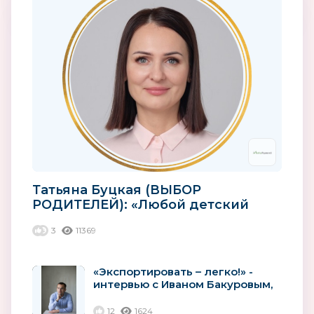
Татьяна Буцкая (ВЫБОР
РОДИТЕЛЕЙ): «Любой детский
товар должен быть
3
11369
качественным»
«Экспортировать – легко!» -
интервью с Иваном Бакуровым,
учредителем и владельцем...
12
1624