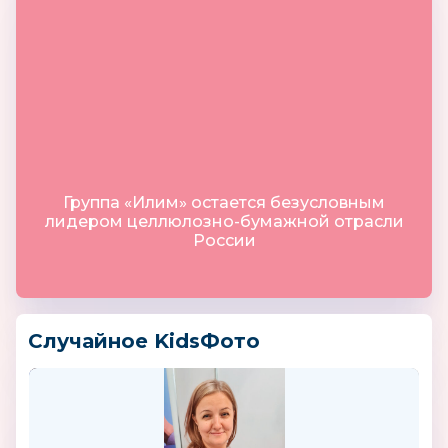
Группа «Илим» остается безусловным
лидером целлюлозно-бумажной отрасли
России
Случайное KidsФото