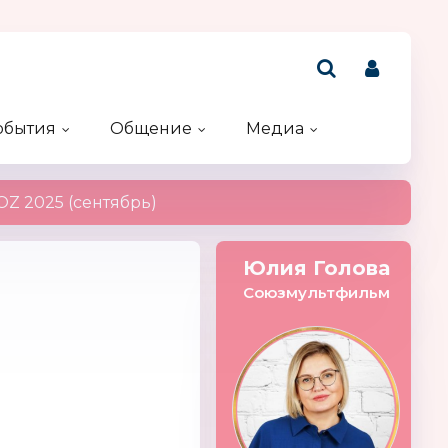
обытия
Общение
Медиа
Рейтинг компаний
Акции и конкурсы
Именинники
Z 2025 (сентябрь)
Юлия Голова
Союзмультфильм