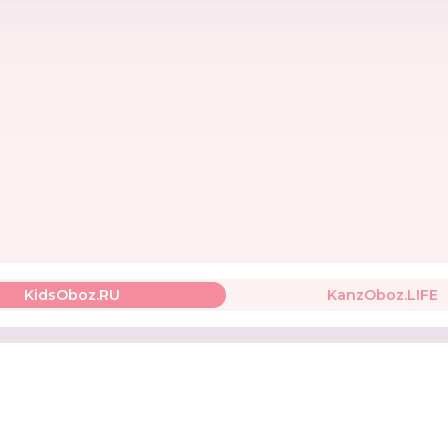
Yako
LISCIANI
MIBB
Китай
Италия
KidsOboz.RU
KanzOboz.LIFE