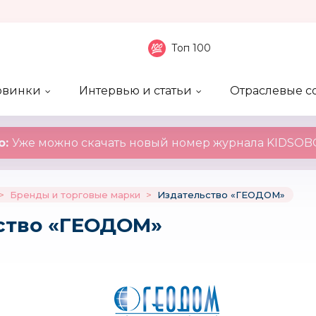
Топ 100
овинки
Интервью и статьи
Отраслевые с
боненты
 компаний
ие события
ы
нал
Рейтинг publicity
Новинки компаний
Блоги
KIDSOBOZ
о:
Уже можно скачать новый номер журнала KIDSOBO
>
Бренды и торговые марки
>
Издательство «ГЕОДОМ»
ство «ГЕОДОМ»