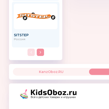
SITSTEP
UPPAbaby
Россия
США
KanzOboz.RU
Всё о детских товарах и игрушках