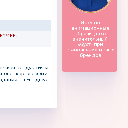
Именно
анимационные
образы дают
E2%EE-
значительный
«буст» при
становлении новых
брендов
ческая продукция и
нове картографии.
здания, выгодные
oo
Angelcare
Фанкластик
Россия