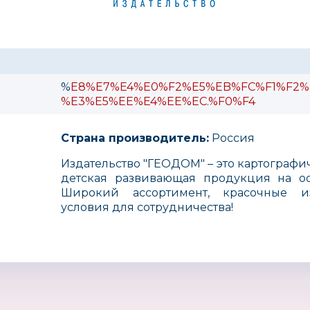
%
E8%E7%E4%E0%F2%E5%EB%FC%F1%F2%
%E3%E5%EE%E4%EE%EC.%F0%F4
Страна производитель:
Россия
Издательство "ГЕОДОМ" – это картографи
детская развивающая продукция на ос
Широкий ассортимент, красочные и
условия для сотрудничества!
LittleLife
4ALL
Mamaj
Великобритания
Россия
Турция