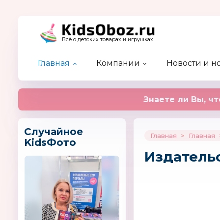
Всё о детских товарах и игрушках
Главная
Компании
Новости и н
Каталог детских брендов
Каталог компаний
Новости отрасли
Актуальный разговор
Предстоящие события
Форум
Кидзобоз-ТВ
Новые а
Новости
Статьи
Прошедш
Эксперт
Наш жур
Недобросовестные партнеры
Рейтинг новостей
Журнал 
Знаете ли Вы, чт
Случайное
Главная
>
Главная
KidsФото
Издатель