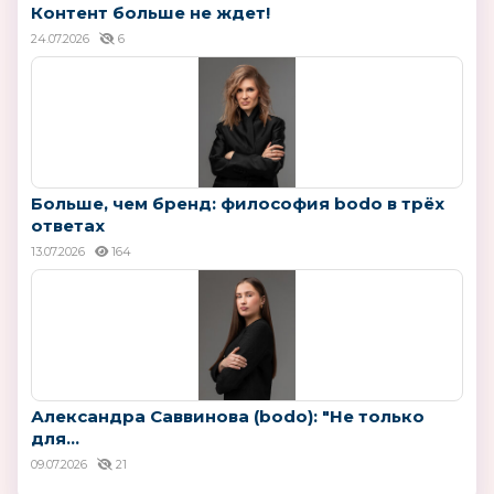
Контент больше не ждет!
24.07.2026
6
Больше, чем бренд: философия bodo в трёх
ответах
13.07.2026
164
Александра Саввинова (bodo): "Не только
для...
09.07.2026
21