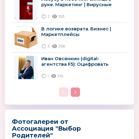
руке. Маркетинг | Вирусные
товары
2
353
В логике возврата. Бизнес |
Маркетплейсы
3
338
Иван Овсянкин (digital-
агентства F5): Оцифровать
лояльность: как ритейлу
сохранить...
1
316
Фотогалереи от
Ассоциация "Выбор
Родителей"