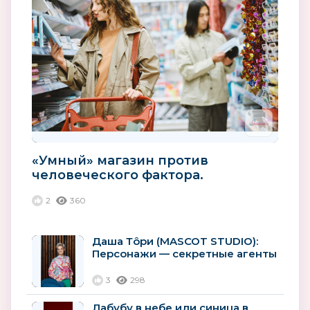
«Умный» магазин против
человеческого фактора.
Технологии | Ритейл
2
360
Даша Тôри (MASCOT STUDIO):
Персонажи — секретные агенты
корпораций
3
298
Лабубу в небе или синица в