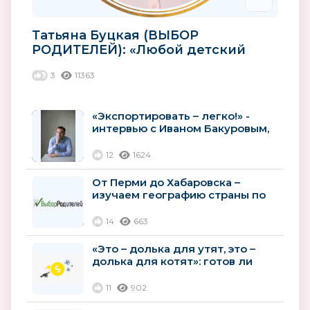
Татьяна Буцкая (ВЫБОР
РОДИТЕЛЕЙ): «Любой детский
товар должен быть
3
11363
качественным»
«Экспортировать – легко!» -
интервью с Иваном Бакуровым,
учредителем и владельцем...
12
1624
От Перми до Хабаровска –
изучаем географию страны по
фабрикам школьной формы
14
663
«Это – долька для утят, это –
долька для котят»: готов ли
российский производитель...
11
902