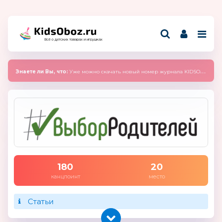
Всё о детских товарах и игрушках
Знаете ли Вы, что:
Уже можно скачать новый номер журнала KIDSOBOZ 2025 (сентябрь)
180
20
канцпоинт
место
Статьи