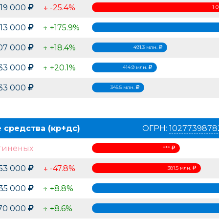
 919 000
↓ -25.4%
1 
613 000
↑ +175.9%
307 000
↑ +18.4%
491.3 млн.
933 000
↑ +20.1%
414.9 млн.
533 000
345.5 млн.
 средства (кр+дс)
ОГРН:
1027739878
гиненых
***
453 000
↓ -47.8%
381.5 млн.
35 000
↑ +8.8%
970 000
↑ +8.6%