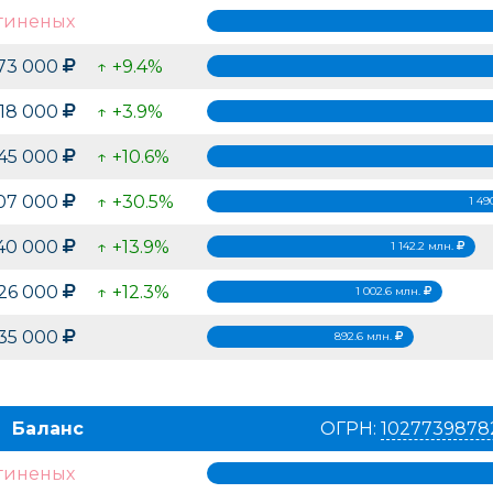
гиненых
473 000
↑ +9.4%
 818 000
↑ +3.9%
245 000
↑ +10.6%
207 000
↑ +30.5%
1 49
240 000
↑ +13.9%
1 142.2 млн.
626 000
↑ +12.3%
1 002.6 млн.
635 000
892.6 млн.
Баланс
ОГРН:
1027739878
гиненых