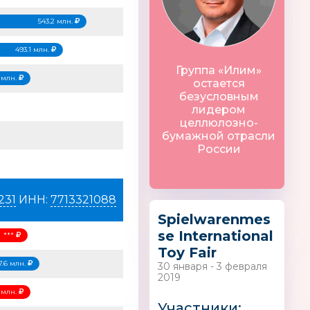
543.2 млн.
493.1 млн.
КРОХА
KIWY
Группа «Илим»
 млн.
остается
безусловным
лидером
целлюлозно-
бумажной отрасли
России
 infant
Shusha
БАЛУША
231
ИНН:
7713321088
Spielwarenmes
se International
***
Toy Fair
7.6 млн.
30 января - 3 февраля
2019
 млн.
Участники: