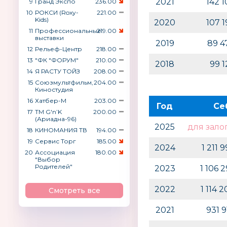
2021
142 
9
Гранд Экспо
236.00
10
РОКСИ (Roxy-
221.00
Kids)
2020
107 
11
Профессиональные
219.00
выставки
2019
89 4
12
Рельеф-Центр
218.00
13
"ФК "ФОРУМ"
210.00
2018
99 
14
Я РАСТУ ТОЙЗ
208.00
15
Союзмультфильм,
204.00
Киностудия
16
Хатбер-М
203.00
Год
Се
17
ТМ G′n’K
200.00
(Ариадна-96)
2025
для зало
18
КИНОМАНИЯ ТВ
194.00
19
Сервис Торг
185.00
2024
1 211 
20
Ассоциация
180.00
"Выбор
Родителей"
2023
1 106 
2022
1 114 
Смотреть все
2021
931 