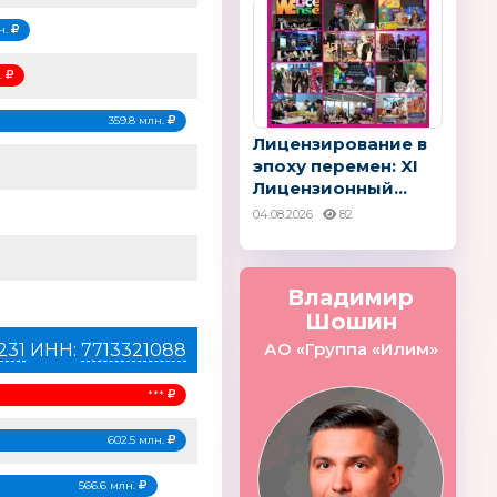
н.
н.
359.8 млн.
Лицензирование в
эпоху перемен: XI
Лицензионный...
04.08.2026
82
Владимир
Шошин
АО «Группа «Илим»
231
ИНН:
7713321088
***
602.5 млн.
566.6 млн.