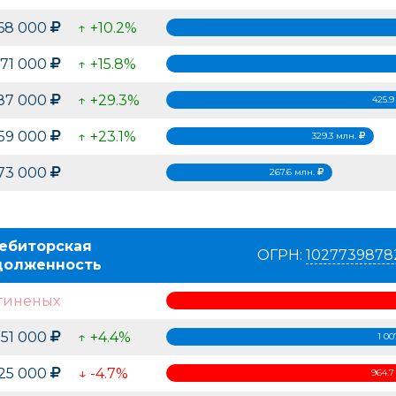
168 000
↑ +10.2%
071 000
↑ +15.8%
Гарфилд
Potette Plus
maman
Россия
87 000
↑ +29.3%
425.9
259 000
↑ +23.1%
329.3 млн.
573 000
267.6 млн.
ебиторская
Globen
Xiangjia Toys
Summer
ОГРН:
1027739878
долженность
гиненых
551 000
↑ +4.4%
1 00
725 000
↓ -4.7%
964.7