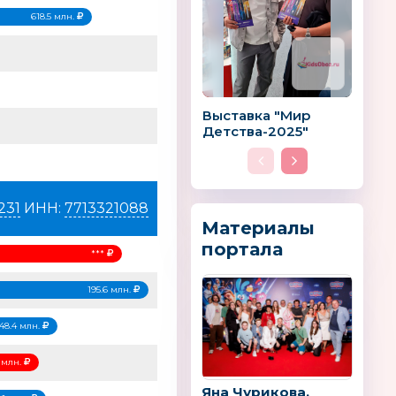
618.5 млн.
Выставка "Мир
Детства-2025"
231
ИНН:
7713321088
Материалы
портала
***
195.6 млн.
148.4 млн.
4 млн.
Яна Чурикова,