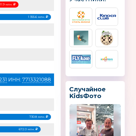
011.9 млн.
1 355.6 млн.
231
ИНН:
7713321088
Случайное
KidsФото
730.8 млн.
672.0 млн.