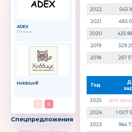
2022
543 
2021
493 
ADEX
Джамбо Тойз
Польша
2020
425 8
2019
329 
2018
267 
Д
Hobbius®
Hobby World
Год
за
2025
для зало
2024
1 007 
Спецпредложения
2023
964 