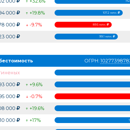
102 000
↑ +32.6%
142
194 000
↑ +19.8%
107.2 млн.
78 000
↓ -9.7%
89.5 млн.
123 000
99.1 млн.
бестоимость
ОГРН:
1027739878
гиненых
993 000
↑ +9.6%
295 000
↓ -0.7%
208 000
↑ +19.6%
910 000
↑ +17%