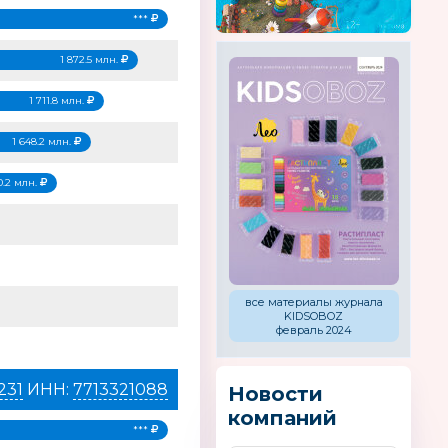
***
1 872.5 млн.
1 711.8 млн.
1 648.2 млн.
0.2 млн.
все материалы журнала
KIDSOBOZ
февраль 2024
231
ИНН:
7713321088
Новости
компаний
***