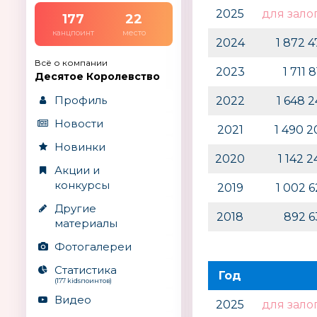
2025
для зало
177
22
канцпоинт
место
2024
1 872 
Всё о компании
2023
1 711
Десятое Королевство
Профиль
2022
1 648 
Новости
2021
1 490 
Новинки
2020
1 142 
Акции и
конкурсы
2019
1 002 
Другие
2018
892 
материалы
Фотогалереи
Статистика
Год
(177 kidsпоинтов)
Видео
2025
для зало