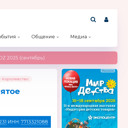
обытия
Общение
Медиа
Рейтинг компаний
Акции и конкурсы
Именинники
Z 2025 (сентябрь)
 Королевство
ятое
231
ИНН:
7713321088