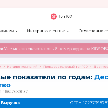
Топ 100
овинки
Интервью и статьи
Отраслевые с
боненты
 компаний
ие события
ы
нал
Рейтинг publicity
Новинки компаний
Блоги
KIDSOBOZ
о:
Уже можно скачать новый номер журнала KIDSOBO
и
>
Каталог компаний
>
Пользовательский топ 100
>
Десятое
ые показатели по годам:
Дес
тво
, 1165275028137
Выручка
ОГРН:
1027739878