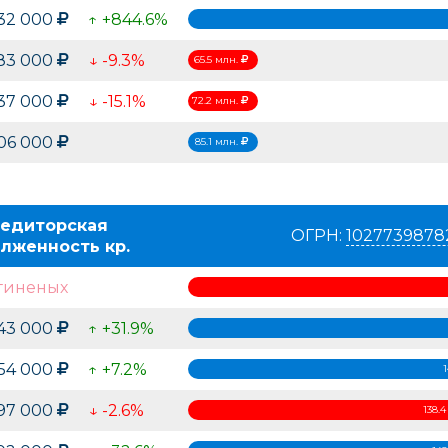
532 000
↑ +844.6%
483 000
↓ -9.3%
65.5 млн.
37 000
↓ -15.1%
72.2 млн.
106 000
85.1 млн.
едиторская
ОГРН:
1027739878
лженность кр.
гиненых
643 000
↑ +31.9%
354 000
↑ +7.2%
397 000
↓ -2.6%
138.