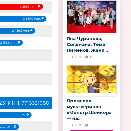
2 599.3 млн.
2 683.0 млн.
2 438.3 млн.
Яна Чурикова,
2 156.3 млн.
Согдиана, Тема
Пименов, Женя...
05.08.2026
83
Премьера
231
ИНН:
7713321088
мультсериала
«Монстр Шейкер»
***
— на...
05.08.2026
78
72.7 млн.