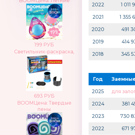
BOOMЦена: Летние
2022
1 011
2021
1 355 
2020
491 
2019
414 
199 РУБ
Светильник-раскраска,
2018
345 
Год
Заемные
2025
для зало
693 РУБ
BOOMЦена: Твердые
2024
381 
пены
2023
730 8
2022
671 