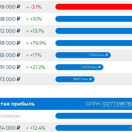
318 000
↓ -3.1%
968 000
↑ +10%
312 000
↑ +13.1%
318 000
↑ +76.9%
265 000
↑ +17%
1 219.3 млн.
891 000
↑ +21.2%
1 041.9 млн.
673 000
859.7 млн.
стая прибыль
ОГРН:
1027739878
гиненых
714 000
↑ +12.4%
2