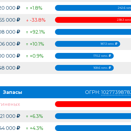
20 000
↑ +1.8%
242.6 мл
255 000
↓ -33.8%
238.3 мл
08 000
↑ +92.1%
306 000
↑ +10.1%
187.3 млн.
200 000
↑ +0.9%
170.2 млн.
648 000
168.6 млн.
Запасы
ОГРН:
1027739878
гиненых
521 000
↑ +6.3%
644 000
↑ +4.3%