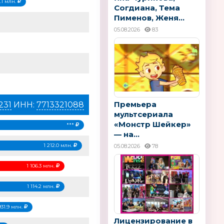
.1 млн.
Согдиана, Тема
Пименов, Женя...
05.08.2026
83
Премьера
231
ИНН:
7713321088
мультсериала
«Монстр Шейкер»
***
— на...
1 212.0 млн.
05.08.2026
78
1 106.3 млн.
1 114.2 млн.
931.9 млн.
Лицензирование в