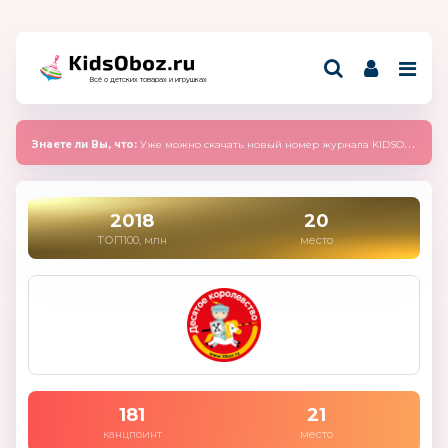
Всё о детских товарах и игрушках
Знаете ли Вы, что:
Уже можно скачать новый номер журнала KIDSOBOZ 2025 (сентябрь)
2018
20
ТОП100, млн
место
181
21
канцпоинт
место