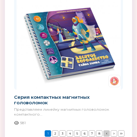
Серия компактных магнитных
головоломок
Представляем линейку магнитных головоломок
компактного...
581
1
2
3
4
5
6
7
8