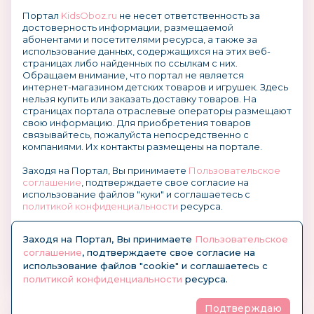
Портал
KidsOboz.ru
не несет ответственность за
достоверность информации, размещаемой
абонентами и посетителями ресурса, а также за
использование данных, содержащихся на этих веб-
страницах либо найденных по ссылкам с них.
Обращаем внимание, что портал не является
интернет-магазином детских товаров и игрушек. Здесь
нельзя купить или заказать доставку товаров. На
страницах портала отраслевые операторы размещают
свою информацию. Для приобретения товаров
связывайтесь, пожалуйста непосредственно с
компаниями. Их контакты размещены на портале.
Заходя на Портал, Вы принимаете
Пользовательское
соглашение
, подтверждаете свое согласие на
использование файлов "куки" и соглашаетесь с
политикой конфиденциальности
ресурса.
О размещении информации и рекламы на портале
Заходя на Портал, Вы принимаете
Пользовательское
соглашение
, подтверждаете свое согласие на
использование файлов "cookie" и соглашаетесь с
политикой конфиденциальности
ресурса.
Подтверждаю
© KidsOboz.RU 2004-2026