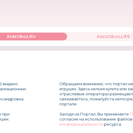
KidsOboz.RU
KanzOboz.LIFE
2 выдано
Обращаем внимание, что портал не
формационных
игрушек. Здесь нельзя купить или з
отраслевые операторы размещают
ксандровна.
связывайтесь, пожалуйста непосре
портале.
о при
Заходя на Портал, Вы принимаете
П
ушек
согласие на использование файлов 
конфиденциальности
ресурса.