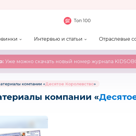
Топ 100
овинки
Интервью и статьи
Отраслевые с
боненты
 компаний
ие события
ы
нал
Рейтинг publicity
Новинки компаний
Блоги
KIDSOBOZ
о:
Уже можно скачать новый номер журнала KIDSOBO
атериалы компании «
Десятое Королевство
»
атериалы компании «
Десято