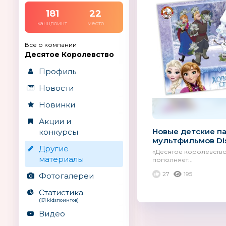
181
22
канцпоинт
место
Всё о компании
Десятое Королевство
Профиль
Новости
Новинки
Акции и
Новые детские п
конкурсы
мультфильмов Di
Другие
«Десятое королевств
материалы
пополняет...
27
195
Фотогалереи
Статистика
(181 kidsпоинтов)
Видео