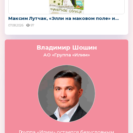
Максим Лутчак, «Элли на маковом поле» и...
07.08.2026
97
Владимир Шошин
АО «Группа «Илим»
Группа «Илим» остается безусловным