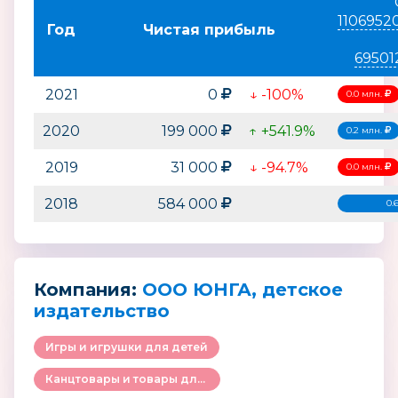
1106952
Год
Чистая прибыль
69501
2021
0
↓ -100%
0.0 млн.
2020
199 000
↑ +541.9%
0.2 млн.
2019
31 000
↓ -94.7%
0.0 млн.
2018
584 000
0.
Компания:
ООО ЮНГА, детское
издательство
Игры и игрушки для детей
Канцтовары и товары для творчества