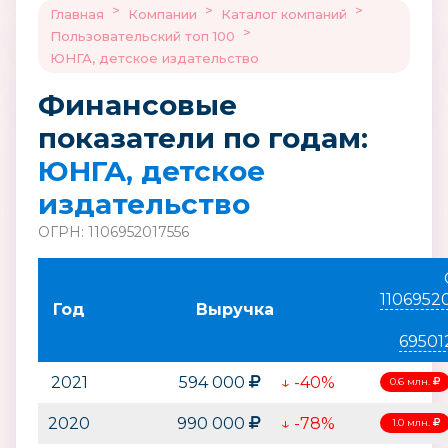
>
>
>
Главная
Компании
Каталог компаний
>
Пользовательский топ 100
ЮНГА, детское издательство
Финансовые
показатели по годам:
ЮНГА, детское
издательство
ОГРН: 1106952017556
1106952
Год
Выручка
69501
2021
594 000
↓ -40%
0.6 млн.
2020
990 000
↓ -78%
1.0 млн.