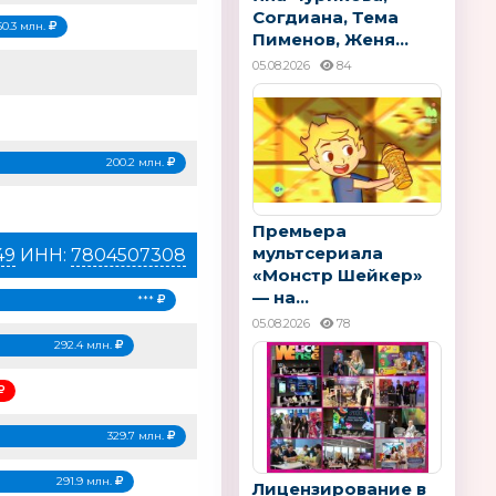
Согдиана, Тема
50.3 млн.
Пименов, Женя...
05.08.2026
84
200.2 млн.
Премьера
мультсериала
49
ИНН:
7804507308
«Монстр Шейкер»
— на...
***
05.08.2026
78
292.4 млн.
329.7 млн.
291.9 млн.
Лицензирование в