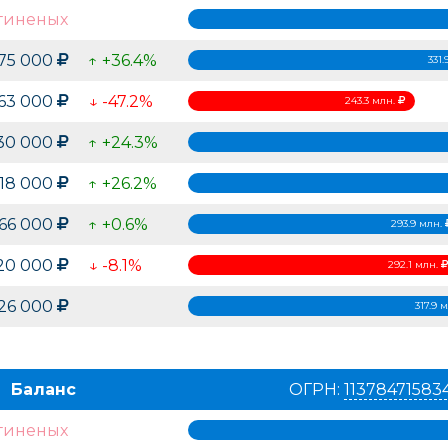
гиненых
875 000
↑ +36.4%
331
263 000
↓ -47.2%
243.3 млн.
30 000
↑ +24.3%
818 000
↑ +26.2%
866 000
↑ +0.6%
293.9 млн.
120 000
↓ -8.1%
292.1 млн.
926 000
317.9 
Баланс
ОГРН:
11378471583
гиненых