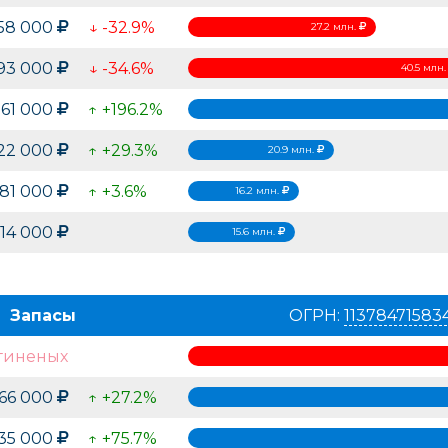
158 000
↓ -32.9%
27.2 млн.
93 000
↓ -34.6%
40.5 млн
961 000
↑ +196.2%
22 000
↑ +29.3%
20.9 млн.
181 000
↑ +3.6%
16.2 млн.
614 000
15.6 млн.
Запасы
ОГРН:
11378471583
гиненых
El`BascoToys
G'n'K
Freeze 
Россия
Россия
Россия
966 000
↑ +27.2%
535 000
↑ +75.7%