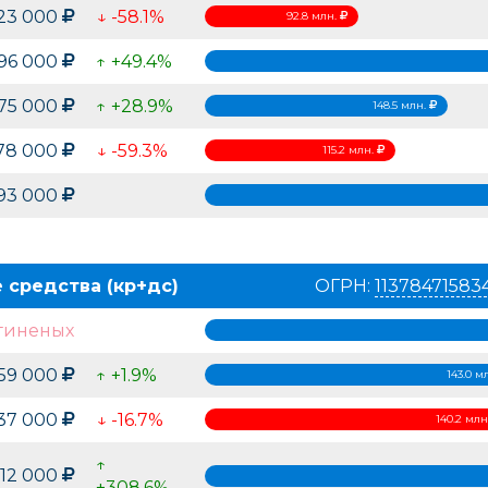
23 000
↓ -58.1%
92.8 млн.
796 000
↑ +49.4%
475 000
↑ +28.9%
148.5 млн.
178 000
↓ -59.3%
115.2 млн.
93 000
 средства (кр+дс)
ОГРН:
11378471583
гиненых
959 000
↑ +1.9%
143.0 м
237 000
↓ -16.7%
140.2 мл
↑
312 000
+308.6%