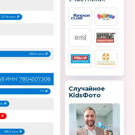
221.8 млн.
283.0 млн.
49
ИНН:
7804507308
Случайное
***
KidsФото
лн.
н.
168.3 млн.