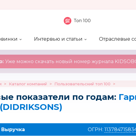
Топ 100
овинки
Интервью и статьи
Отраслевые с
боненты
 компаний
ие события
ы
нал
Рейтинг publicity
Новинки компаний
Блоги
KIDSOBOZ
о:
Уже можно скачать новый номер журнала KIDSOBO
и
>
Каталог компаний
>
Пользовательский топ 100
>
ые показатели по годам:
Гар
(DIDRIKSONS)
9
Выручка
ОГРН:
11378471583