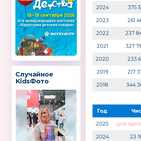
2024
375 
2023
261 
2022
237 8
2021
327 7
2020
233 
2019
217 
Случайное
KidsФото
2018
344 
Год
Чи
2025
для зало
2024
23 