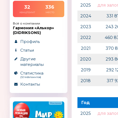
2025
для зало
32
336
канцпоинт
место
2024
331 
Всё о компании
2023
243 
Гармония «Алькор»
(DIDRIKSONS)
2022
460 8
Профиль
2021
370 
Статьи
Другие
2020
293 
материалы
2019
292 
Статистика
(32 kidsпоинтов)
2018
317 
Контакты
Год
2025
для зало