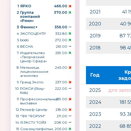
1
ЯРКО
466.00
2021
41 
2
Группа
370.00
компаний
«Рики»
2020
40 
3
Феникс+
356.00
4
ЭКСПОЦЕНТР
332.80
2019
87 7
5
bodo
272.00
6
ВЕСНА
261.00
2018
98 4
7
Издательство
259.00
«Творческий
Центр Сфера»
8
Мельница,
245.00
лицензионное
Кр
Год
агентство
задо
9
Гранд Экспо
237.00
10
РОКСИ (Roxy-
222.00
2025
для зало
Kids)
11
Профессиональные
219.00
2024
181 
выставки
12
Рельеф-Центр
218.00
2023
93 3
13
"ФК "ФОРУМ"
211.00
14
Я РАСТУ ТОЙЗ
208.00
2022
68 8
15
Союзмультфильм,
205.00