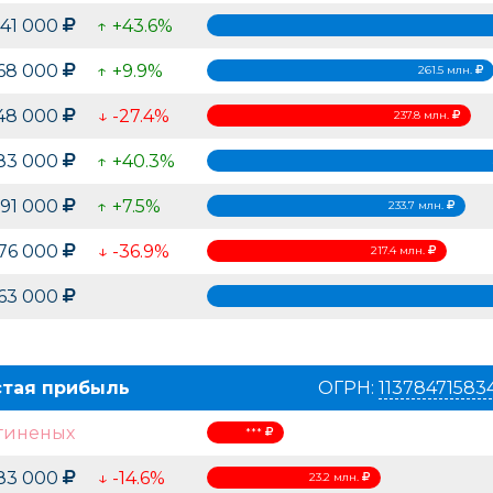
541 000
↑ +43.6%
468 000
↑ +9.9%
261.5 млн.
48 000
↓ -27.4%
237.8 млн.
83 000
↑ +40.3%
691 000
↑ +7.5%
233.7 млн.
376 000
↓ -36.9%
217.4 млн.
363 000
стая прибыль
ОГРН:
11378471583
гиненых
***
183 000
↓ -14.6%
23.2 млн.