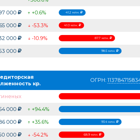
197 000
↑ +0.6%
41.2 млн.
965 000
↓ -53.3%
41.0 млн.
32 000
↓ -10.9%
87.7 млн.
53 000
98.5 млн.
едиторская
ОГРН:
11378471583
лженность кр.
гиненых
554 000
↑ +94.4%
86 000
↑ +35.6%
93.4 млн.
50 000
↓ -54.2%
68.9 млн.