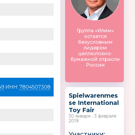
Группа «Илим»
IT, Exost by
TOTUM
Русский стиль
остается
Нидерланды
безусловным
лидером
целлюлозно-
бумажной отрасли
России
49
ИНН:
7804507308
Spielwarenmes
se International
Toy Fair
30 января - 3 февраля
2019
Участники: