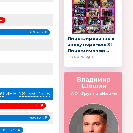
.
62.0 млн.
Лицензирование в
эпоху перемен: XI
Лицензионный...
04.08.2026
82
Владимир
Шошин
АО «Группа «Илим»
49
ИНН:
7804507308
***
Light
Краснокамская
Magic Herbs
игрушка
Россия
189.0 млн.
148.5 млн.