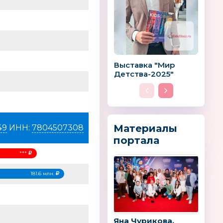
Выставка "Мир
Детства-2025"
Материалы
49
ИНН:
7804507308
портала
***
181.6 млн.
Яна Чурикова,