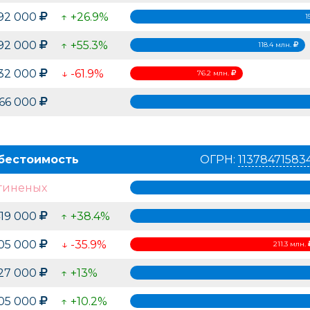
292 000
↑ +26.9%
1
392 000
↑ +55.3%
118.4 млн.
232 000
↓ -61.9%
76.2 млн.
166 000
бестоимость
ОГРН:
11378471583
гиненых
419 000
↑ +38.4%
305 000
↓ -35.9%
211.3 млн.
27 000
↑ +13%
905 000
↑ +10.2%