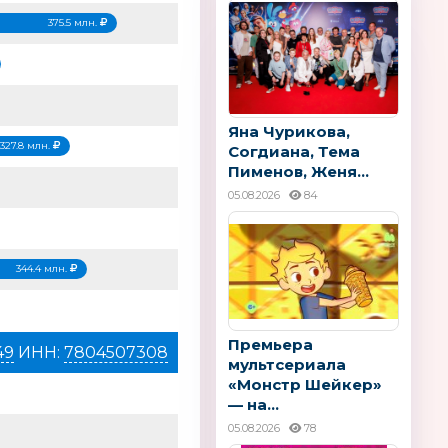
375.5 млн.
Яна Чурикова,
327.8 млн.
Согдиана, Тема
Пименов, Женя...
05.08.2026
84
344.4 млн.
Премьера
49
ИНН:
7804507308
мультсериала
«Монстр Шейкер»
— на...
05.08.2026
78