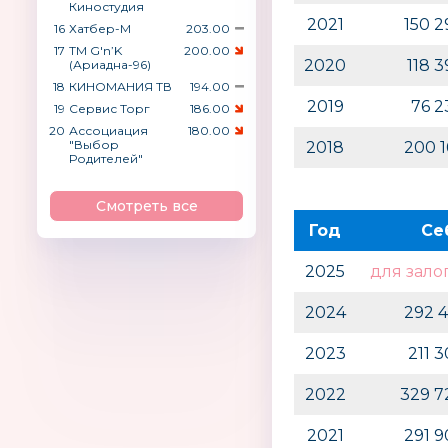
Киностудия
2021
150 
16
Хатбер-М
203.00
17
ТМ G′n’K
200.00
2020
118 
(Ариадна-96)
18
КИНОМАНИЯ ТВ
194.00
2019
76 
19
Сервис Торг
186.00
20
Ассоциация
180.00
"Выбор
2018
200 
Родителей"
Смотреть все
Год
Се
2025
для зало
2024
292 
2023
211 
2022
329 7
2021
291 