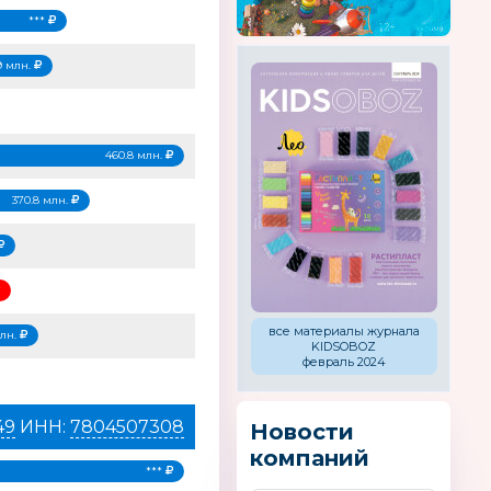
***
.9 млн.
460.8 млн.
370.8 млн.
все материалы журнала
млн.
KIDSOBOZ
февраль 2024
49
ИНН:
7804507308
Новости
компаний
***