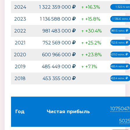
2024
1 322 359 000
↑ +16.3%
1 322.4 м
2023
1 136 588 000
↑ +15.8%
1 136.6 млн.
2022
981 483 000
↑ +30.4%
981.5 млн.
2021
752 569 000
↑ +25.2%
752.6 млн.
2020
600 966 000
↑ +23.8%
601.0 млн.
2019
485 449 000
↑ +7.1%
485.4 млн.
2018
453 355 000
453.4 млн.
1075047
Год
Чистая прибыль
502