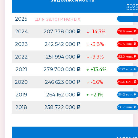
502
2025
для залогиненых
2024
207 778 000
↓ -14.3%
207.8 млн.
2023
242 542 000
↓ -3.8%
242.5 млн.
2022
251 994 000
↓ -9.9%
252.0 млн.
2021
279 700 000
↑ +13.4%
279.7 млн.
2020
246 623 000
↓ -6.6%
246.6 млн.
2019
264 162 000
↑ +2.1%
264.2 млн.
2018
258 722 000
258.7 млн.