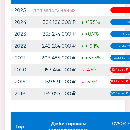
2025
для залогиненых
2024
304 106 000
↑ +15.5%
30
2023
263 274 000
↑ +8.7%
263.3
2022
242 264 000
↑ +19.1%
242.3 м
2021
203 485 000
↑ +33.5%
203.5 млн.
2020
152 414 000
↓ -4.5%
152.4 млн.
2019
159 531 000
↓ -3.3%
159.5 млн.
2018
165 055 000
165.1 млн.
Дебиторская
1075047
Год
задолженность