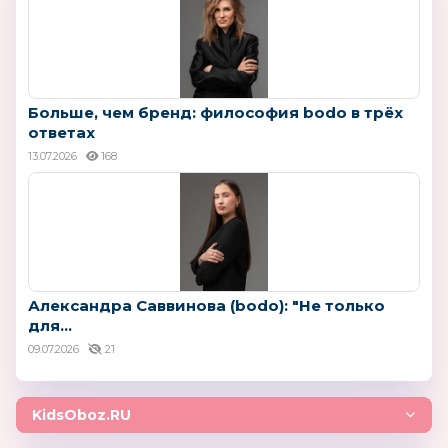
Больше, чем бренд: философия bodo в трёх
ответах
13.07.2026
168
Александра Саввинова (bodo): "Не только
для...
09.07.2026
21
KidsOboz.RU