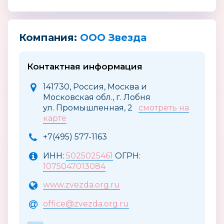
Компания:
ООО Звезда
Контактная информация
141730, Россия, Москва и
Московская обл., г. Лобня
ул. Промышленная, 2
смотреть на
карте
+7(495) 577-1163
ИНН:
5025025461
ОГРН:
1075047013084
www.zvezda.org.ru
office@zvezda.org.ru