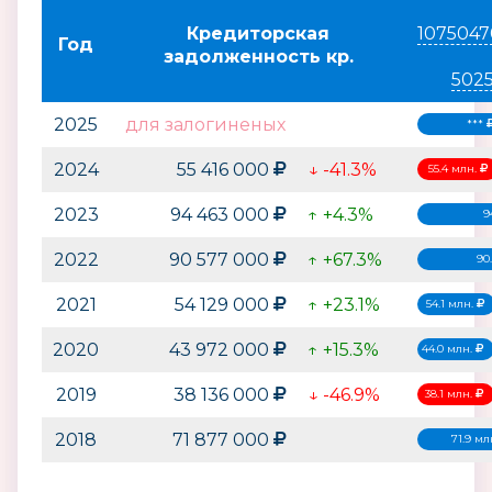
Кредиторская
1075047
Год
задолженность кр.
502
2025
для залогиненых
***
2024
55 416 000
↓ -41.3%
55.4 млн.
2023
94 463 000
↑ +4.3%
9
2022
90 577 000
↑ +67.3%
90
2021
54 129 000
↑ +23.1%
54.1 млн.
2020
43 972 000
↑ +15.3%
44.0 млн.
2019
38 136 000
↓ -46.9%
38.1 млн.
2018
71 877 000
71.9 мл