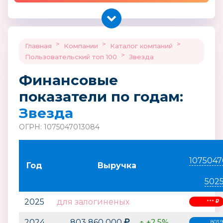
>
>
>
Главная
Компании
Каталог компаний
>
Пользовательский топ 100
Звезда
Финансовые
показатели по годам:
Звезда
ОГРН: 1075047013084
1075047
Год
Выручка
502
2025
для залогиненых
***
2024
803 860 000
↑ +2.5%
803.