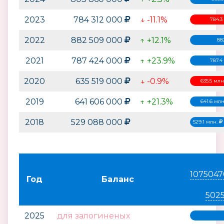
2023
784 312 000
↓ -11.1%
784.3
2022
882 509 000
↑ +12.1%
88
2021
787 424 000
↑ +23.9%
787.4
2020
635 519 000
↓ -0.9%
635.5 млн
2019
641 606 000
↑ +21.3%
641.6 мл
2018
529 088 000
529.1 млн.
1075047
Год
Баланс
502
2025
для залогиненых