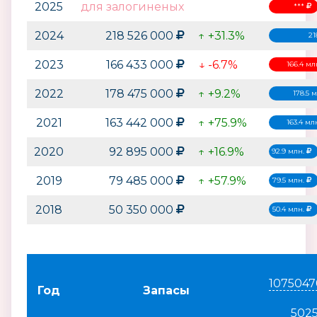
2025
для залогиненых
***
2024
218 526 000
↑ +31.3%
21
2023
166 433 000
↓ -6.7%
166.4 мл
2022
178 475 000
↑ +9.2%
178.5 
2021
163 442 000
↑ +75.9%
163.4 мл
2020
92 895 000
↑ +16.9%
92.9 млн.
2019
79 485 000
↑ +57.9%
79.5 млн.
2018
50 350 000
50.4 млн.
1075047
Год
Запасы
502