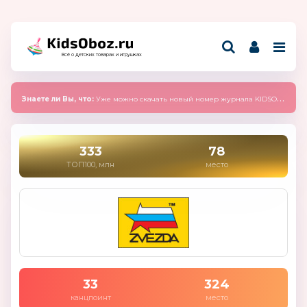
Всё о детских товарах и игрушках
Знаете ли Вы, что:
Уже можно скачать новый номер журнала KIDSOBOZ 2025 (сентябрь)
333
78
ТОП100, млн
место
33
324
канцпоинт
место