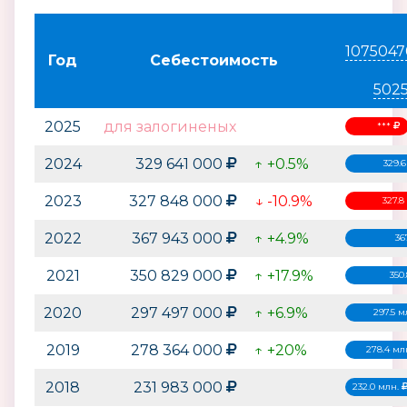
1075047
Год
Себестоимость
502
2025
для залогиненых
***
2024
329 641 000
↑ +0.5%
329.
2023
327 848 000
↓ -10.9%
327.8
2022
367 943 000
↑ +4.9%
36
2021
350 829 000
↑ +17.9%
350
2020
297 497 000
↑ +6.9%
297.5 
2019
278 364 000
↑ +20%
278.4 мл
2018
231 983 000
232.0 млн.