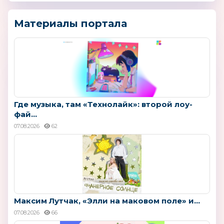
Материалы портала
Где музыка, там «Технолайк»: второй лоу-
фай...
07.08.2026
62
Максим Лутчак, «Элли на маковом поле» и...
07.08.2026
66