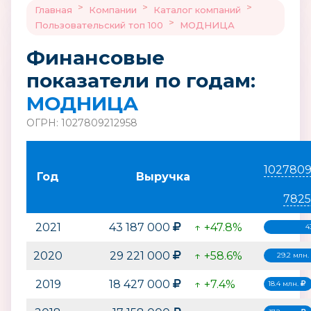
>
>
>
Главная
Компании
Каталог компаний
>
Пользовательский топ 100
МОДНИЦА
Финансовые
показатели по годам:
МОДНИЦА
ОГРН: 1027809212958
1027809
Год
Выручка
7825
2021
43 187 000
↑ +47.8%
4
2020
29 221 000
↑ +58.6%
29.2 млн.
2019
18 427 000
↑ +7.4%
18.4 млн.