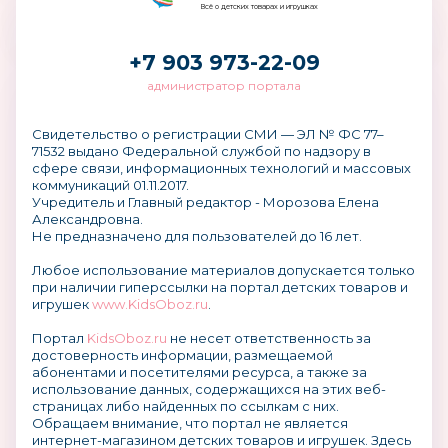
Всё о детских товарах и игрушках
+7 903 973-22-09
администратор портала
Свидетельство о регистрации СМИ — ЭЛ № ФС 77–
71532 выдано Федеральной службой по надзору в
сфере связи, информационных технологий и массовых
коммуникаций 01.11.2017.
Учредитель и Главный редактор - Морозова Елена
Александровна.
Не предназначено для пользователей до 16 лет.
Любое использование материалов допускается только
при наличии гиперссылки на портал детских товаров и
игрушек
www.KidsOboz.ru
.
Портал
KidsOboz.ru
не несет ответственность за
достоверность информации, размещаемой
абонентами и посетителями ресурса, а также за
использование данных, содержащихся на этих веб-
страницах либо найденных по ссылкам с них.
Обращаем внимание, что портал не является
интернет-магазином детских товаров и игрушек. Здесь