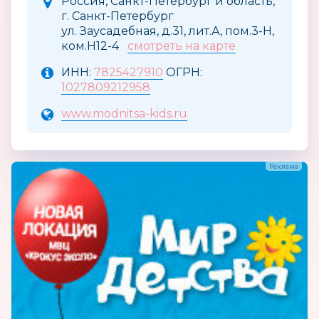
Россия, Санкт-Петербург и область,
г. Санкт-Петербург
ул. Заусадебная, д.31, лит.А, пом.3-Н,
ком.Н12-4
смотреть на карте
ИНН:
7825427910
ОГРН:
1027809212958
www.modnitsa-kids.ru