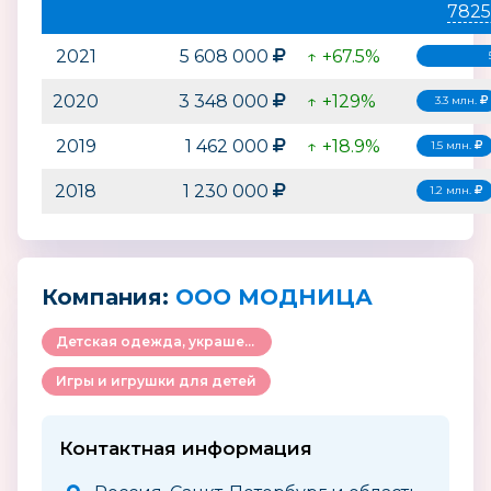
7825
2021
5 608 000
↑ +67.5%
2020
3 348 000
↑ +129%
3.3 млн.
2019
1 462 000
↑ +18.9%
1.5 млн.
2018
1 230 000
1.2 млн.
Компания:
ООО МОДНИЦА
Детская одежда, украшения и аксессуары
Игры и игрушки для детей
Контактная информация