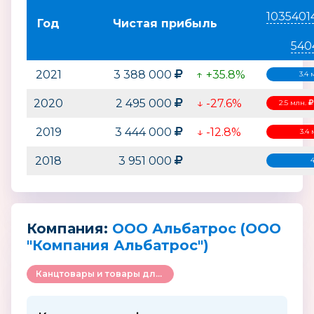
1035401
Год
Чистая прибыль
540
2021
3 388 000
↑ +35.8%
3.4 
2020
2 495 000
↓ -27.6%
2.5 млн.
2019
3 444 000
↓ -12.8%
3.4
2018
3 951 000
Компания:
ООО Альбатрос (ООО
"Компания Альбатрос")
Канцтовары и товары для творчества