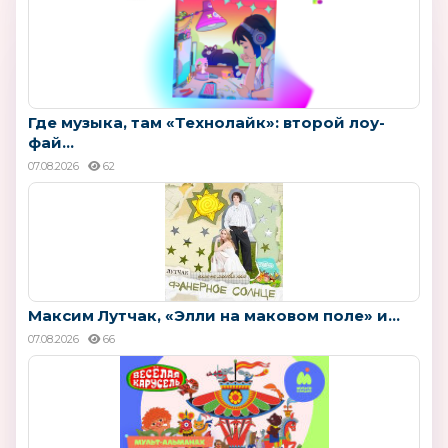
Где музыка, там «Технолайк»: второй лоу-
фай...
07.08.2026
62
Максим Лутчак, «Элли на маковом поле» и...
07.08.2026
66