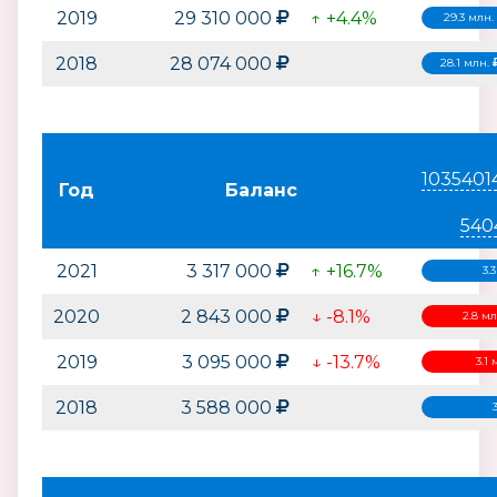
2019
29 310 000
↑ +4.4%
29.3 млн.
2018
28 074 000
28.1 млн.
1035401
Год
Баланс
540
2021
3 317 000
↑ +16.7%
3.
2020
2 843 000
↓ -8.1%
2.8 м
2019
3 095 000
↓ -13.7%
3.1
2018
3 588 000