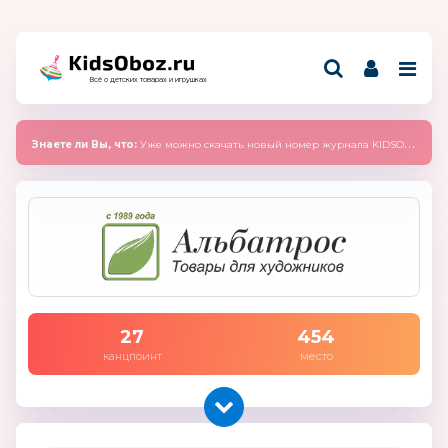
Всё о детских товарах и игрушках
Знаете ли Вы, что:
Уже можно скачать новый номер журнала KIDSOBOZ 2025 (сентябрь)
27
454
канцпоинт
место