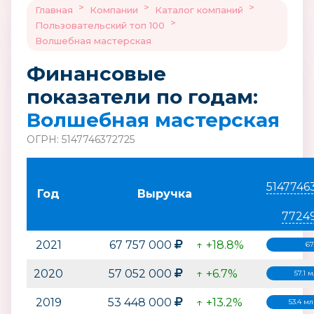
>
>
>
Главная
Компании
Каталог компаний
>
Пользовательский топ 100
Волшебная мастерская
Финансовые
показатели по годам:
Волшебная мастерская
ОГРН: 5147746372725
5147746
Год
Выручка
7724
2021
67 757 000
↑ +18.8%
67
2020
57 052 000
↑ +6.7%
57.1 
2019
53 448 000
↑ +13.2%
53.4 м