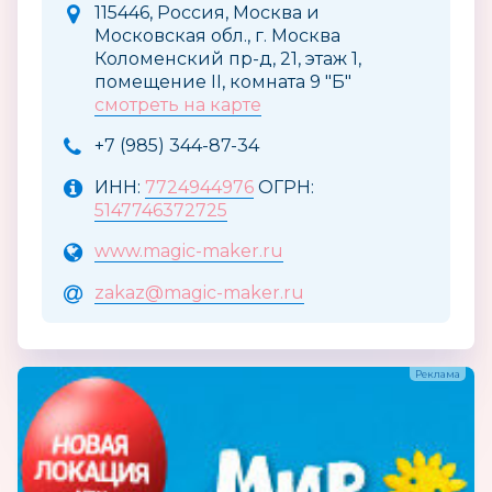
115446, Россия, Москва и
Московская обл., г. Москва
Коломенский пр-д, 21, этаж 1,
помещение II, комната 9 ″Б″
смотреть на карте
+7 (985) 344-87-34
ИНН:
7724944976
ОГРН:
5147746372725
www.magic-maker.ru
zakaz@magic-maker.ru