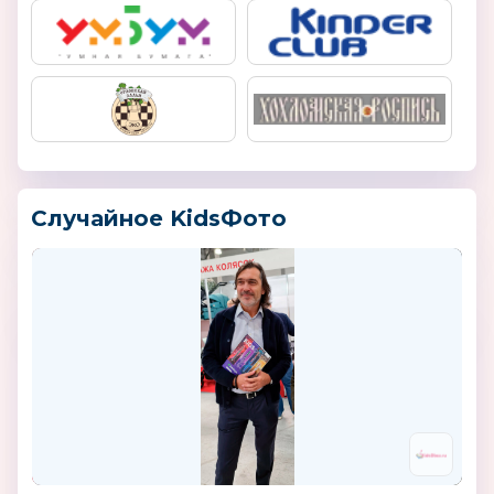
Случайное KidsФото