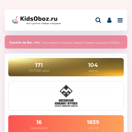
Всё о детских товарах и игрушках
Знаете ли Вы, что:
Уже можно скачать новый номер журнала KIDSOBOZ 2025 (сентябрь)
171
104
ТОП100, млн
место
16
1839
канцпоинт
место