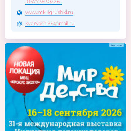
1037739302281
www.mki-igrushki.ru
kydryash.88@mail.ru