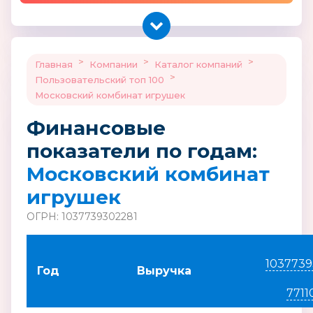
>
>
>
Главная
Компании
Каталог компаний
>
Пользовательский топ 100
Московский комбинат игрушек
Финансовые
показатели по годам:
Московский комбинат
игрушек
ОГРН: 1037739302281
1037739
Год
Выручка
7711