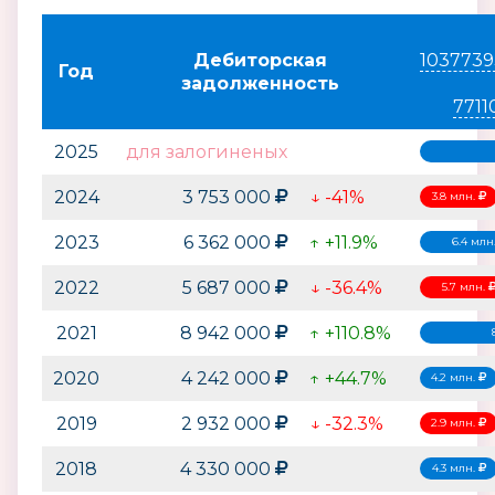
Дебиторская
1037739
Год
задолженность
7711
2025
для залогиненых
2024
3 753 000
↓ -41%
3.8 млн.
2023
6 362 000
↑ +11.9%
6.4 млн
2022
5 687 000
↓ -36.4%
5.7 млн.
2021
8 942 000
↑ +110.8%
2020
4 242 000
↑ +44.7%
4.2 млн.
2019
2 932 000
↓ -32.3%
2.9 млн.
2018
4 330 000
4.3 млн.