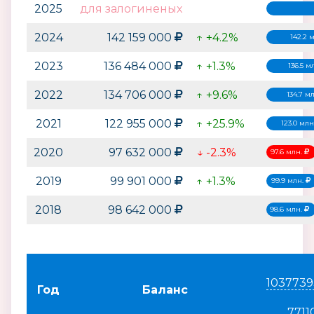
2025
для залогиненых
2024
142 159 000
↑ +4.2%
142.2 
2023
136 484 000
↑ +1.3%
136.5 м
2022
134 706 000
↑ +9.6%
134.7 м
2021
122 955 000
↑ +25.9%
123.0 млн
2020
97 632 000
↓ -2.3%
97.6 млн.
2019
99 901 000
↑ +1.3%
99.9 млн.
2018
98 642 000
98.6 млн.
1037739
Год
Баланс
7711