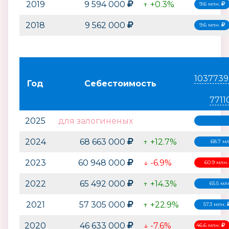
2019
9 594 000
↑ +0.3%
9.6 млн.
2018
9 562 000
9.6 млн.
1037739
Год
Себестоимость
7711
2025
для залогиненых
2024
68 663 000
↑ +12.7%
68.7 м
2023
60 948 000
↓ -6.9%
60.9 млн
2022
65 492 000
↑ +14.3%
65.5 мл
2021
57 305 000
↑ +22.9%
57.3 млн.
2020
46 633 000
↓ -7.6%
46.6 млн.