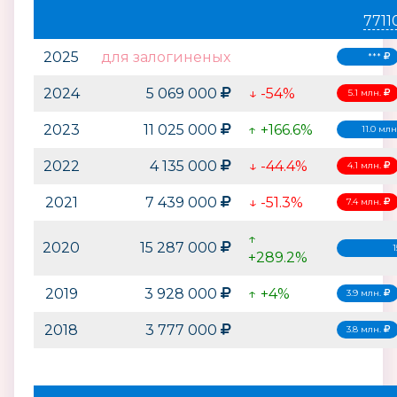
7711
2025
для залогиненых
***
2024
5 069 000
↓ -54%
5.1 млн.
2023
11 025 000
↑ +166.6%
11.0 млн
2022
4 135 000
↓ -44.4%
4.1 млн.
2021
7 439 000
↓ -51.3%
7.4 млн.
↑
2020
15 287 000
1
+289.2%
2019
3 928 000
↑ +4%
3.9 млн.
2018
3 777 000
3.8 млн.