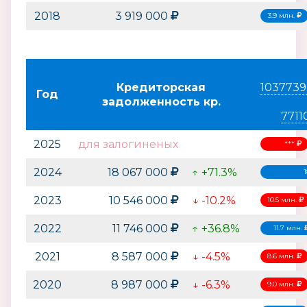
2018
3 919 000
3.9 млн.
Кредиторская
1037739
Год
задолженность кр.
7711
2025
для залогиненых
***
2024
18 067 000
↑ +71.3%
1
2023
10 546 000
↓ -10.2%
10.5 млн.
2022
11 746 000
↑ +36.8%
11.7 млн.
2021
8 587 000
↓ -4.5%
8.6 млн.
2020
8 987 000
↓ -6.3%
9.0 млн.