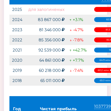
2025
для залогиненых
2024
83 867 000
↑ +3.1%
83.
2023
81 346 000
↓ -4.7%
81.3
2022
85 356 000
↓ -7.8%
85.
2021
92 539 000
↑ +42.7%
9
2020
64 861 000
↑ +7.7%
64.9 млн
2019
60 218 000
↓ -7.4%
60.2 млн.
2018
65 011 000
65.0 млн
1037739
Год
Чистая прибыль