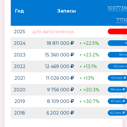
1037739
Год
Запасы
7711
2025
для залогиненых
2024
18 811 000
↑ +22.5%
1
2023
15 360 000
↑ +23.2%
15.4 
2022
12 469 000
↑ +13.1%
12.5 млн.
2021
11 026 000
↑ +13%
11.0 млн.
2020
9 756 000
↑ +20.3%
9.8 млн.
2019
8 109 000
↑ +30.7%
8.1 млн.
2018
6 202 000
6.2 млн.