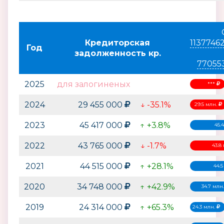
Кредиторская
1137746
Год
задолженность кр.
77055
2025
для залогиненых
***
2024
29 455 000
↓ -35.1%
29.5 млн.
2023
45 417 000
↑ +3.8%
45.
2022
43 765 000
↓ -1.7%
43.8
2021
44 515 000
↑ +28.1%
44.
2020
34 748 000
↑ +42.9%
34.7 млн
2019
24 314 000
↑ +65.3%
24.3 млн.