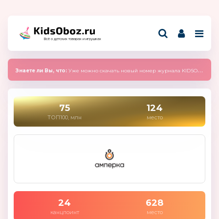
Всё о детских товарах и игрушках
Знаете ли Вы, что:
Уже можно скачать новый номер журнала KIDSOBOZ 2025 (сентябрь)
75
124
ТОП100, млн
место
24
628
канцпоинт
место