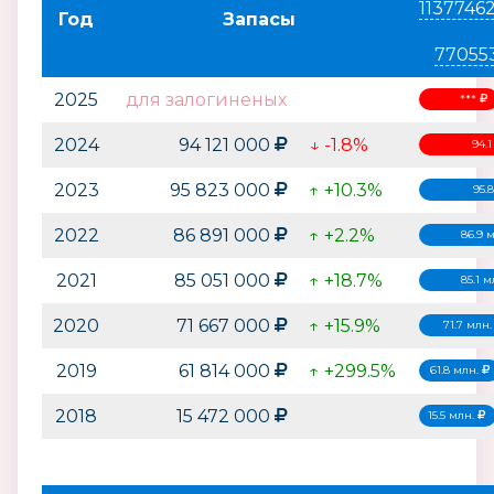
1137746
Год
Запасы
77055
2025
для залогиненых
***
2024
94 121 000
↓ -1.8%
94.
2023
95 823 000
↑ +10.3%
95.
2022
86 891 000
↑ +2.2%
86.9 
2021
85 051 000
↑ +18.7%
85.1 
2020
71 667 000
↑ +15.9%
71.7 млн
2019
61 814 000
↑ +299.5%
61.8 млн.
2018
15 472 000
15.5 млн.