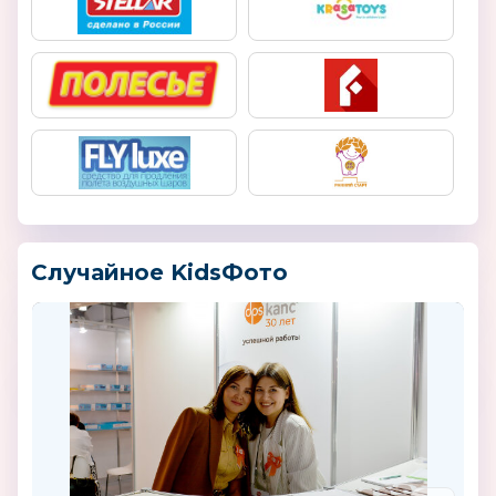
Случайное KidsФото