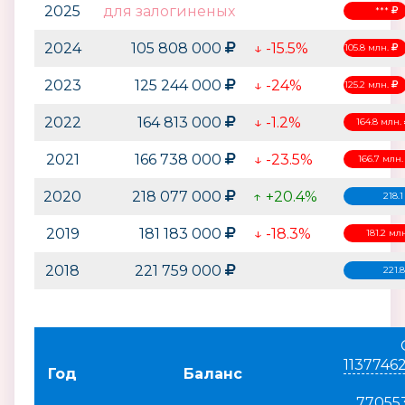
2025
для залогиненых
***
2024
105 808 000
↓ -15.5%
105.8 млн.
2023
125 244 000
↓ -24%
125.2 млн.
2022
164 813 000
↓ -1.2%
164.8 млн.
2021
166 738 000
↓ -23.5%
166.7 млн
2020
218 077 000
↑ +20.4%
218.
2019
181 183 000
↓ -18.3%
181.2 мл
2018
221 759 000
221.
1137746
Год
Баланс
77055