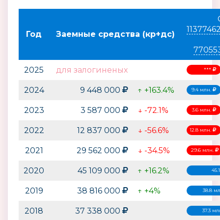
1137746
Год
Заемные средства (кр+дс)
77055
2025
для залогиненых
***
2024
9 448 000
↑ +163.4%
9.4 млн.
2023
3 587 000
↓ -72.1%
3.6 млн.
2022
12 837 000
↓ -56.6%
12.8 млн.
2021
29 562 000
↓ -34.5%
29.6 млн.
2020
45 109 000
↑ +16.2%
45.
2019
38 816 000
↑ +4%
38.8 м
2018
37 338 000
37.3 мл