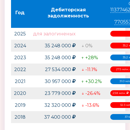
Дебиторская
1137746
Год
задолженность
77055
2025
для залогиненых
2024
35 248 000
↓ 0%
35.2
2023
35 248 000
↑ +28%
35.2
2022
27 534 000
↓ -11.1%
27.5 млн.
2021
30 957 000
↑ +30.2%
31.0 мл
2020
23 779 000
↓ -26.4%
23.8 млн.
2019
32 320 000
↓ -13.6%
32.3 м
2018
37 400 000
37.