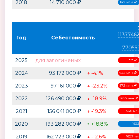
2018
14 710 000
14.7 млн.
1137746
Год
Себестоимость
77055
2025
для залогиненых
***
2024
93 172 000
↓ -4.1%
93.2 млн.
2023
97 161 000
↓ -23.2%
97.2 млн.
2022
126 490 000
↓ -18.9%
126.5 млн.
2021
156 041 000
↓ -19.3%
156.0 мл
2020
193 282 000
↑ +18.8%
193.
2019
162 723 000
↓ -12.6%
162.7 м