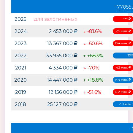
77055
2025
для залогиненых
***
2024
2 453 000
↓ -81.6%
2.5 млн.
2023
13 367 000
↓ -60.6%
13.4 млн.
2022
33 935 000
↑ +683%
33.
2021
4 334 000
↓ -70%
4.3 млн.
2020
14 447 000
↑ +18.8%
14.4 млн.
2019
12 156 000
↓ -51.6%
12.2 млн.
2018
25 127 000
25.1 млн.