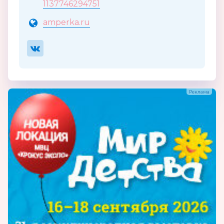
1137746294751
amperka.ru