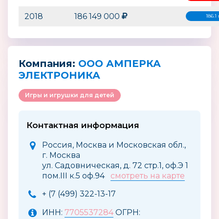
2018
186 149 000
186.1
Компания:
ООО АМПЕРКА
ЭЛЕКТРОНИКА
Игры и игрушки для детей
Контактная информация
Россия, Москва и Московская обл.,
г. Москва
ул. Садовническая, д. 72 стр.1, оф.Э 1
пом.III к.5 оф.94
смотреть на карте
+ (7 (499) 322-13-17
ИНН:
7705537284
ОГРН: