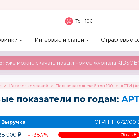
Топ 100
овинки
Интервью и статьи
Отраслевые с
боненты
 компаний
ие события
ы
нал
Рейтинг publicity
Новинки компаний
Блоги
KIDSOBOZ
о:
Уже можно скачать новый номер журнала KIDSOBO
и
>
Каталог компаний
>
Пользовательский топ 100
>
АРТИ (Art
ые показатели по годам:
АРТ
Выручка
ОГРН:
1116727001
38 000
↓ -38.7%
7.8 млн.