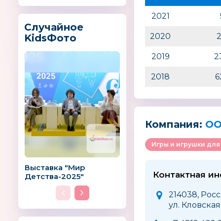
2021
Случайное
2020
KidsФото
2019
2
2018
6
Компания:
ОО
Игры и игрушки для
Выставка "Мир
Контактная и
Детства-2025"
214038, Росс
ул. Кловска