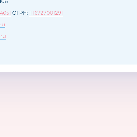
808
4051
ОГРН:
1116727001291
.ru
.ru
Матроскин
GESSLEIN, ГЕРМАНИЯ
Simplici
Россия
ГЕРМАНИЯ
США
Vilary-sport
Соломон
Kribly 
Россия
Россия