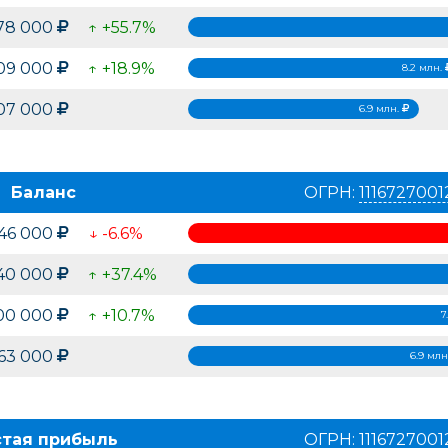
778 000
↑ +55.7%
09 000
↑ +18.9%
8.2 млн.
907 000
6.9 млн.
Баланс
ОГРН:
1116727001
746 000
↓ -6.6%
440 000
↑ +37.4%
00 000
↑ +10.7%
7
863 000
6.9 мл
стая прибыль
ОГРН:
1116727001