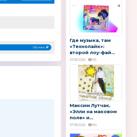
Где музыка, там
«Технолайк»:
0.6 млн.
второй лоу-фай...
07.08.2026
83
Максим Лутчак,
«Элли на маковом
поле» и...
07.08.2026
84