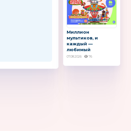
Миллион
мультиков, и
каждый —
любимый
ty
ХэппиДом
Снупи
07.08.2026
76
Россия
Boo
El′BascoToys
Лепа
Россия
Россия