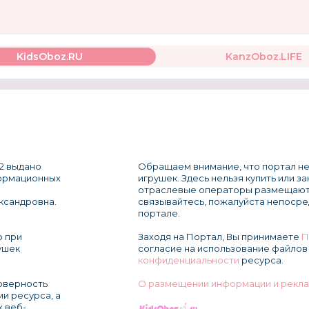
KidsOboz.RU
KanzOboz.LIFE
2 выдано
Обращаем внимание, что портал не
формационных
игрушек. Здесь нельзя купить или з
отраслевые операторы размещают
ксандровна.
связывайтесь, пожалуйста непосре
портале.
о при
Заходя на Портал, Вы принимаете
П
ушек
согласие на использование файлов 
конфиденциальности
ресурса.
товерность
О размещении информации и рекла
и ресурса, а
х веб-