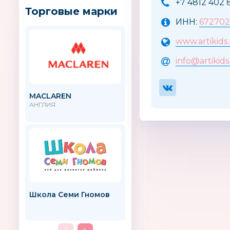
+7 4812 402 
Торговые марки
ИНН:
672702
www.artikids
info@artikids
MACLAREN
Candide
АНГЛИЯ
Школа Семи Гномов
Dr.Skipp
Беларусь