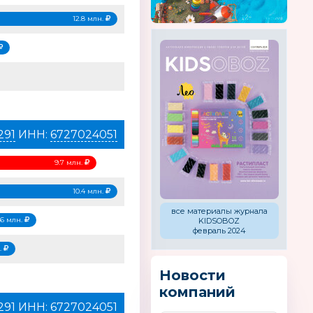
12.8 млн.
291
ИНН:
6727024051
9.7 млн.
10.4 млн.
все материалы журнала
.6 млн.
KIDSOBOZ
февраль 2024
н.
Новости
компаний
291
ИНН:
6727024051