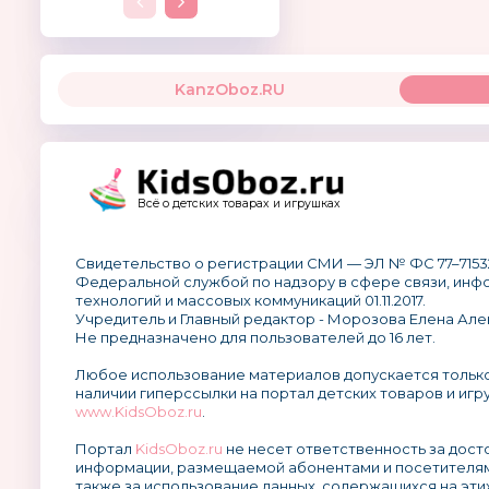
KanzOboz.RU
Всё о детских товарах и игрушках
Свидетельство о регистрации СМИ — ЭЛ № ФС 77–7153
Федеральной службой по надзору в сфере связи, ин
технологий и массовых коммуникаций 01.11.2017.
Учредитель и Главный редактор - Морозова Елена Але
Не предназначено для пользователей до 16 лет.
Любое использование материалов допускается тольк
наличии гиперссылки на портал детских товаров и игр
www.KidsOboz.ru
.
Портал
KidsOboz.ru
не несет ответственность за дос
информации, размещаемой абонентами и посетителям
также за использование данных, содержащихся на эти