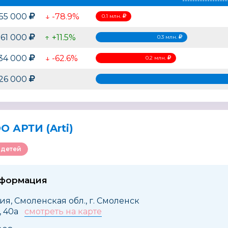
55 000
↓ -78.9%
0.1 млн.
261 000
↑ +11.5%
0.3 млн.
34 000
↓ -62.6%
0.2 млн.
26 000
О АРТИ (Arti)
 детей
нформация
ия, Смоленская обл., г. Смоленск
я, 40а
смотреть на карте