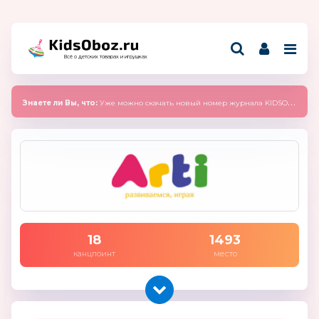
Всё о детских товарах и игрушках
Знаете ли Вы, что:
Уже можно скачать новый номер журнала KIDSOBOZ 2025 (сентябрь)
18
1493
канцпоинт
место