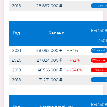
2018
28 897 000
28.9 м
104440
Год
Баланс
440
2021
28 092 000
↑ +4%
28.1 млн.
2020
27 024 000
↓ -42%
27.0 млн.
2019
46 566 000
↓ -34.6%
46.6 млн.
2018
71 231 000
104440