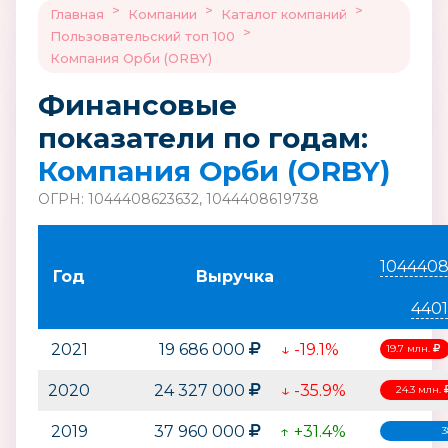
>
>
>
Главная
Компании
Каталог компаний
>
Пользовательский топ 100
Компания Орби (ORBY)
Финансовые
показатели по годам:
Компания Орби (ORBY)
ОГРН: 1044408623632, 1044408619738
104440
Год
Выручка
440
2021
19 686 000
↓ -19.1%
19.7 млн.
2020
24 327 000
↓ -35.9%
24.3 млн.
2019
37 960 000
↑ +31.4%
3