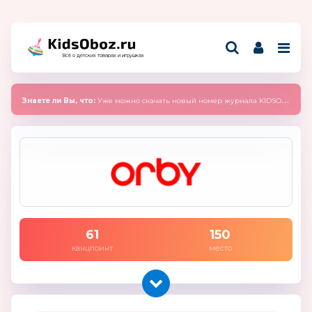
Всё о детских товарах и игрушках
Знаете ли Вы, что:
Уже можно скачать новый номер журнала KIDSOBOZ 2025 (сентябрь)
61
150
канцпоинт
место