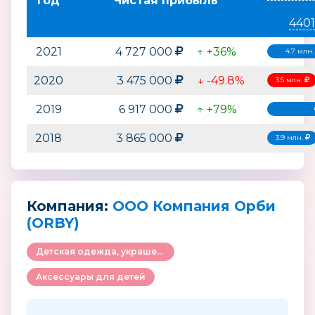
Год
Чистая прибыль
440
2021
4 727 000
↑ +36%
4.7 млн
2020
3 475 000
↓ -49.8%
3.5 млн.
2019
6 917 000
↑ +79%
2018
3 865 000
3.9 млн.
Компания:
ООО Компания Орби
(ORBY)
Детская одежда, украшения и аксессуары
Аксессуары для детей