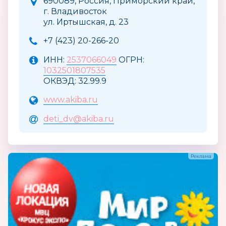
690089, Россия, Приморский край,
г. Владивосток
ул. Иртышская, д. 23
+7 (423) 20-266-20
ИНН:
2537066049
ОГРН:
1032501807535
ОКВЭД: 32.99.9
www.akiba.ru
deti_dv@akiba.ru