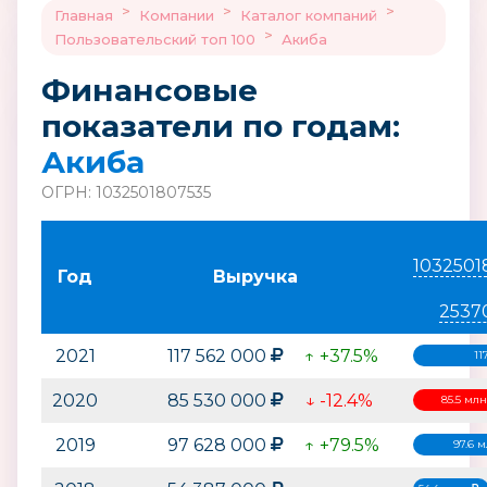
>
>
>
Главная
Компании
Каталог компаний
>
Пользовательский топ 100
Акиба
Финансовые
показатели по годам:
Акиба
ОГРН: 1032501807535
1032501
Год
Выручка
2537
2021
117 562 000
↑ +37.5%
11
2020
85 530 000
↓ -12.4%
85.5 млн
2019
97 628 000
↑ +79.5%
97.6 