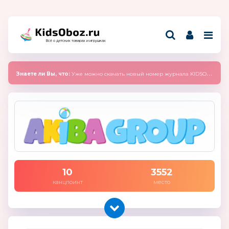
Всё о детских товарах и игрушках
Знаете ли Вы, что:
Уже можно скачать новый номер журнала KIDSOBOZ 2025 (сентябрь)
10
3552
канцпоинт
место