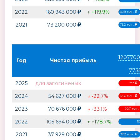
2022
160 943 000
↑ +119.9%
160.9 млн.
2021
73 200 000
73.2 млн.
1207700
Год
Чистая прибыль
773
2025
для залогиненых
***
2024
54 627 000
↓ -22.7%
54.6 млн.
2023
70 676 000
↓ -33.1%
70.7 млн.
2022
105 694 000
↑ +178.7%
1
2021
37 929 000
37.9 млн.