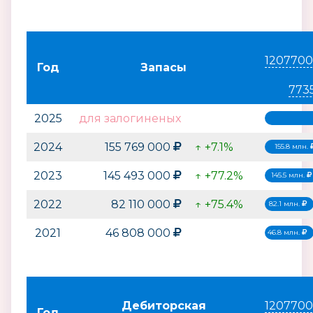
1207700
Год
Запасы
773
2025
для залогиненых
2024
155 769 000
↑ +7.1%
155.8 млн.
2023
145 493 000
↑ +77.2%
145.5 млн.
2022
82 110 000
↑ +75.4%
82.1 млн.
2021
46 808 000
46.8 млн.
Дебиторская
1207700
Год