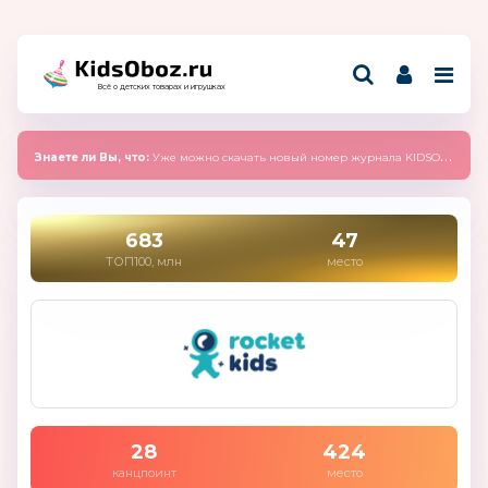
Всё о детских товарах и игрушках
Знаете ли Вы, что:
Уже можно скачать новый номер журнала KIDSOBOZ 2025 (сентябрь)
683
47
ТОП100, млн
место
28
424
канцпоинт
место