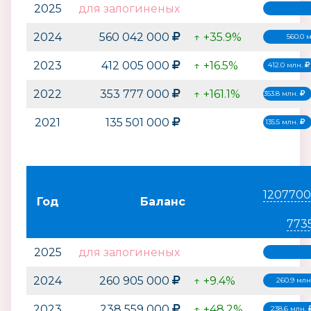
2025
для залогиненых
2024
560 042 000
↑ +35.9%
560.0 
2023
412 005 000
↑ +16.5%
412.0 млн.
2022
353 777 000
↑ +161.1%
353.8 млн.
2021
135 501 000
135.5 млн.
1207700
Год
Баланс
773
2025
для залогиненых
2024
260 905 000
↑ +9.4%
260.9 млн
2023
238 559 000
↑ +48.2%
238.6 млн.