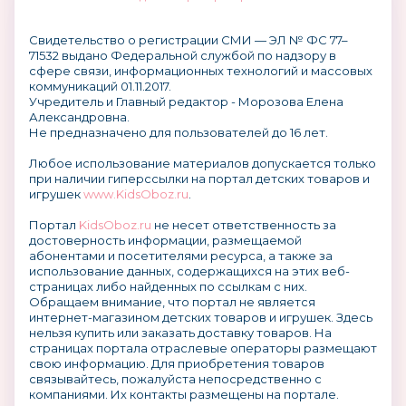
Свидетельство о регистрации СМИ — ЭЛ № ФС 77–
71532 выдано Федеральной службой по надзору в
сфере связи, информационных технологий и массовых
коммуникаций 01.11.2017.
Учредитель и Главный редактор - Морозова Елена
Александровна.
Не предназначено для пользователей до 16 лет.
Любое использование материалов допускается только
при наличии гиперссылки на портал детских товаров и
игрушек
www.KidsOboz.ru
.
Портал
KidsOboz.ru
не несет ответственность за
достоверность информации, размещаемой
абонентами и посетителями ресурса, а также за
использование данных, содержащихся на этих веб-
страницах либо найденных по ссылкам с них.
Обращаем внимание, что портал не является
интернет-магазином детских товаров и игрушек. Здесь
нельзя купить или заказать доставку товаров. На
страницах портала отраслевые операторы размещают
свою информацию. Для приобретения товаров
связывайтесь, пожалуйста непосредственно с
компаниями. Их контакты размещены на портале.