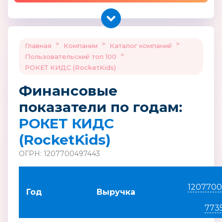
>
>
>
Главная
Компании
Каталог компаний
>
Пользовательский топ 100
РОКЕТ КИДС (RocketKids)
Финансовые
показатели по годам:
РОКЕТ КИДС
(RocketKids)
ОГРН: 1207700497443
1207700
Год
Выручка
773