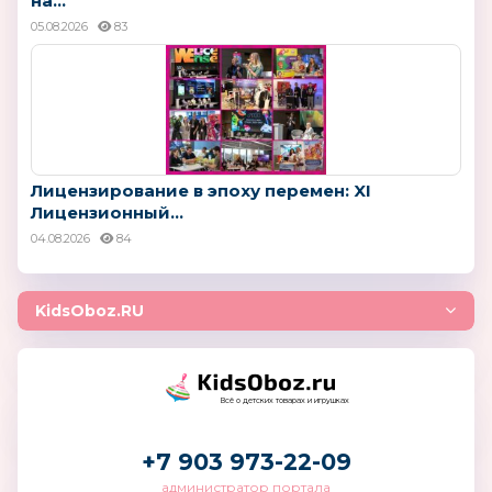
на...
05.08.2026
83
Лицензирование в эпоху перемен: XI
Лицензионный...
04.08.2026
84
KidsOboz.RU
Всё о детских товарах и игрушках
+7 903 973-22-09
администратор портала