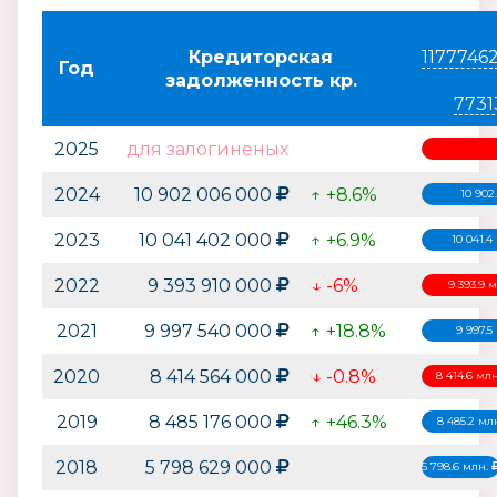
Кредиторская
1177746
Год
задолженность кр.
7731
2025
для залогиненых
2024
10 902 006 000
↑ +8.6%
10 902
2023
10 041 402 000
↑ +6.9%
10 041.
2022
9 393 910 000
↓ -6%
9 393.9 
2021
9 997 540 000
↑ +18.8%
9 997.5
2020
8 414 564 000
↓ -0.8%
8 414.6 мл
2019
8 485 176 000
↑ +46.3%
8 485.2 мл
2018
5 798 629 000
5 798.6 млн.