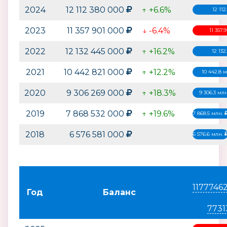
2024
12 112 380 000
↑ +6.6%
12 11
2023
11 357 901 000
↓ -6.4%
11 357.
2022
12 132 445 000
↑ +16.2%
12 132
2021
10 442 821 000
↑ +12.2%
10 442.8 
2020
9 306 269 000
↑ +18.3%
9 306.3 мл
2019
7 868 532 000
↑ +19.6%
7 868.5 млн.
2018
6 576 581 000
6 576.6 млн.
1177746
Год
Баланс
7731