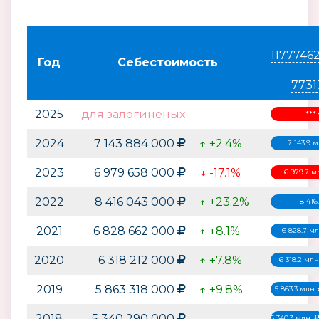
1177746
Год
Себестоимость
7731
2025
для залогиненых
***
2024
7 143 884 000
↑ +2.4%
7 143.9 
2023
6 979 658 000
↓ -17.1%
6 979.7 м
2022
8 416 043 000
↑ +23.2%
8 416
2021
6 828 662 000
↑ +8.1%
6 828.7 м
2020
6 318 212 000
↑ +7.8%
6 318.2 млн
2019
5 863 318 000
↑ +9.8%
5 863.3 млн.
2018
5 340 290 000
5 340.3 млн.