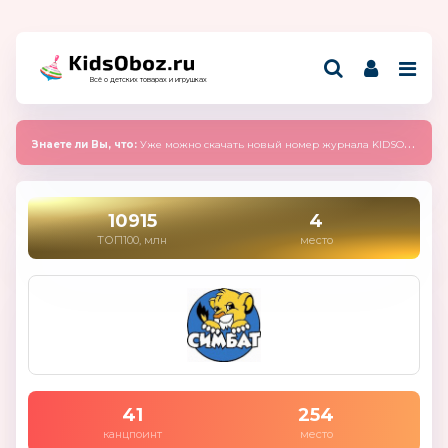
Всё о детских товарах и игрушках
Знаете ли Вы, что:
Уже можно скачать новый номер журнала KIDSOBOZ 2025 (сентябрь)
10915
4
ТОП100, млн
место
41
254
канцпоинт
место