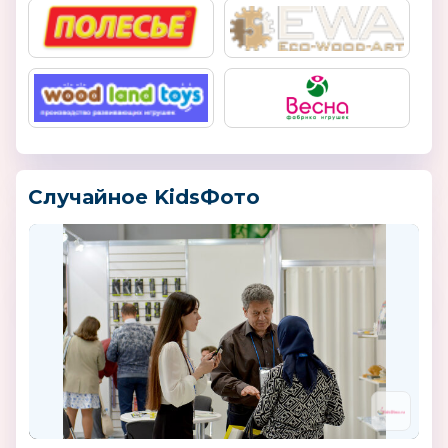
Случайное KidsФото