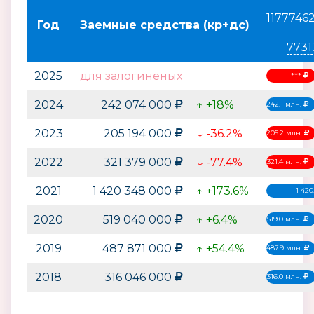
1177746
Год
Заемные средства (кр+дс)
7731
2025
для залогиненых
***
2024
242 074 000
↑ +18%
242.1 млн.
2023
205 194 000
↓ -36.2%
205.2 млн.
2022
321 379 000
↓ -77.4%
321.4 млн.
2021
1 420 348 000
↑ +173.6%
1 420
2020
519 040 000
↑ +6.4%
519.0 млн.
2019
487 871 000
↑ +54.4%
487.9 млн.
2018
316 046 000
316.0 млн.