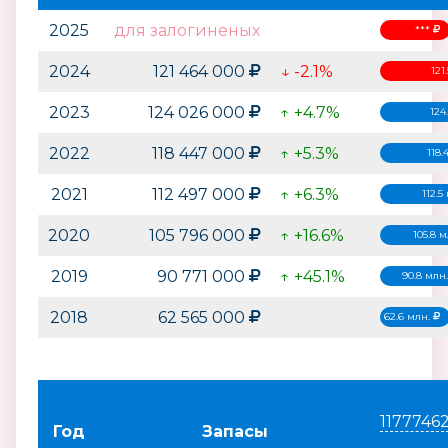
2025
для залогиненых
***
2024
121 464 000
↓ -2.1%
121
2023
124 026 000
↑ +4.7%
124
2022
118 447 000
↑ +5.3%
118.
2021
112 497 000
↑ +6.3%
112.5
2020
105 796 000
↑ +16.6%
105.8 
2019
90 771 000
↑ +45.1%
90.8 млн
2018
62 565 000
62.6 млн.
1177746
Год
Запасы