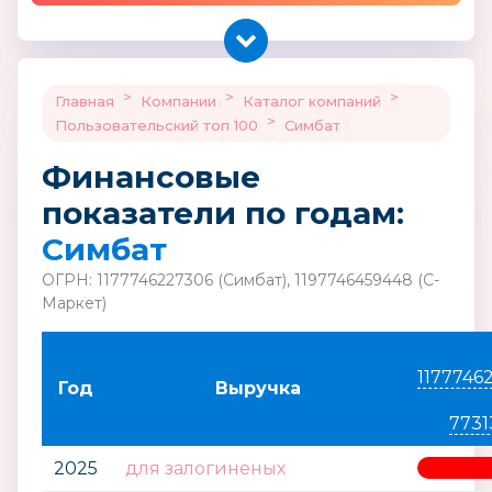
>
>
>
Главная
Компании
Каталог компаний
>
Пользовательский топ 100
Симбат
Финансовые
показатели по годам:
Симбат
ОГРН: 1177746227306 (Симбат), 1197746459448 (С-
Маркет)
1177746
Год
Выручка
7731
2025
для залогиненых