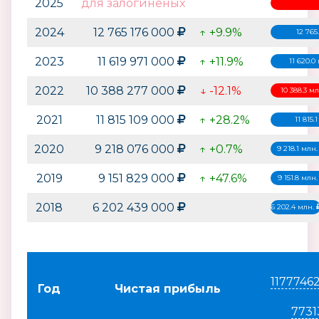
2025
для залогиненых
2024
12 765 176 000
↑ +9.9%
12 765
2023
11 619 971 000
↑ +11.9%
11 620.0
2022
10 388 277 000
↓ -12.1%
10 388.3 м
2021
11 815 109 000
↑ +28.2%
11 815.
2020
9 218 076 000
↑ +0.7%
9 218.1 млн
2019
9 151 829 000
↑ +47.6%
9 151.8 млн
2018
6 202 439 000
6 202.4 млн.
1177746
Год
Чистая прибыль
7731