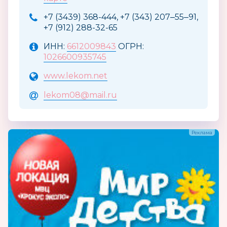
+7 (3439) 368-444, +7 (343) 207‒55‒91,
+7 (912) 288-32-65
ИНН:
6612009843
ОГРН:
1026600935745
www.lekom.net
lekom08@mail.ru