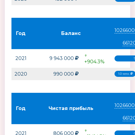
1026600
Год
Баланс
6612
↑
2021
9 943 000
+904.3%
2020
990 000
1.0 млн.
1026600
Год
Чистая прибыль
6612
↑
2021
806 000