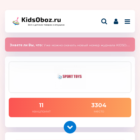
Всё о детских товарах и игрушках
Знаете ли Вы, что:
Уже можно скачать новый номер журнала KIDSOBOZ 2025 (сентябрь)
11
3304
канцпоинт
место