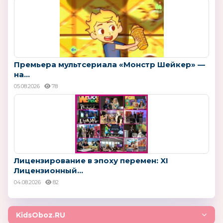
Премьера мультсериала «Монстр Шейкер» —
на...
05.08.2026
78
Лицензирование в эпоху перемен: XI
Лицензионный...
04.08.2026
82
KidsOboz.RU