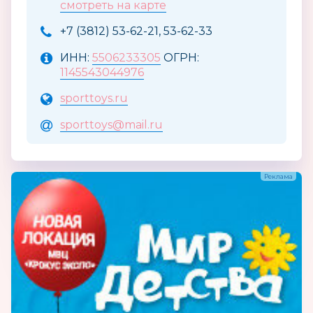
смотреть на карте
+7 (3812) 53-62-21, 53-62-33
ИНН:
5506233305
ОГРН:
1145543044976
sporttoys.ru
sporttoys@mail.ru