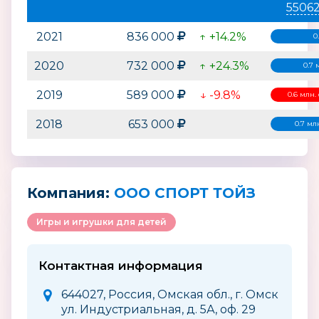
5506
2021
836 000
↑ +14.2%
0
2020
732 000
↑ +24.3%
0.7 
2019
589 000
↓ -9.8%
0.6 млн.
2018
653 000
0.7 мл
Компания:
ООО СПОРТ ТОЙЗ
Игры и игрушки для детей
Контактная информация
644027, Россия, Омская обл., г. Омск
ул. Индустриальная, д. 5А, оф. 29