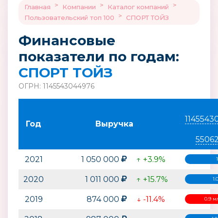
>
>
>
Главная
Компании
Каталог компаний
>
Пользовательский топ 100
СПОРТ ТОЙЗ
Финансовые
показатели по годам:
СПОРТ ТОЙЗ
ОГРН: 1145543044976
1145543
Год
Выручка
5506
2021
1 050 000
↑ +3.9%
2020
1 011 000
↑ +15.7%
1.
2019
874 000
↓ -11.4%
0.9 м