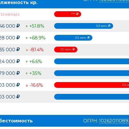
лженность кр.
гиненых
***
46 000
↑ +51.8%
0.3 млн.
28 000
↑ +68.9%
0.2 млн.
135 000
↓ -81.4%
0.1 млн.
24 000
↑ +6.6%
79 000
↑ +35%
03 000
↓ -16.6%
0.5 
03 000
бестоимость
ОГРН:
10262011089