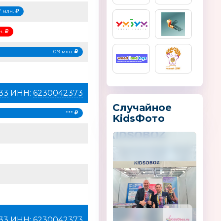
7 млн.
н.
0.9 млн.
33
ИНН:
6230042373
Случайное
***
KidsФото
33
ИНН:
6230042373