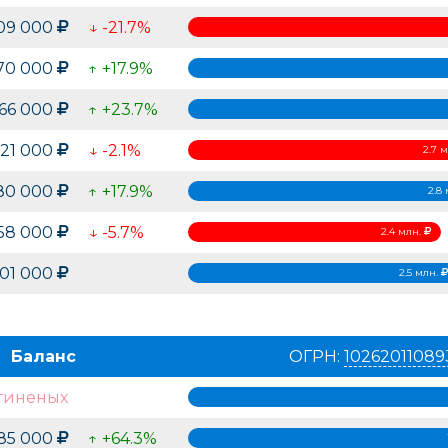
109 000
↓ -21.7%
70 000
↑ +17.9%
366 000
↑ +23.7%
721 000
↓ -2.1%
2.7 
80 000
↑ +17.9%
2.8
358 000
↓ -5.7%
2.4 млн.
501 000
2.5 млн.
Баланс
ОГРН:
10262011089
гиненых
385 000
↑ +64.3%