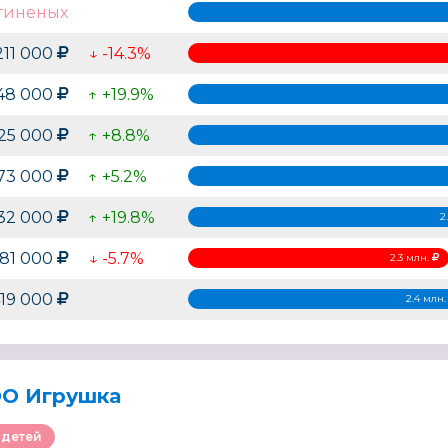
гиненых
211 000
↓ -14.3%
748 000
↑ +19.9%
125 000
↑ +8.8%
73 000
↑ +5.2%
732 000
↑ +19.8%
2
281 000
↓ -5.7%
2.3 млн.
419 000
2.4 млн
О Игрушка
 детей