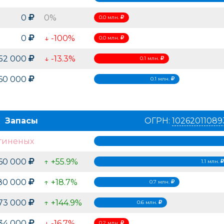
0
0%
0.0 млн.
0
↓ -100%
0.0 млн.
52 000
↓ -13.3%
0.1 млн.
60 000
0.1 млн.
Запасы
ОГРН:
10262011089
Sapidal
Маленький доктор
Смешар
гиненых
Испания
Россия
060 000
↑ +55.9%
1.1 млн.
80 000
↑ +18.7%
0.7 млн.
73 000
↑ +144.9%
0.6 млн.
34 000
↓ -16.7%
0.2 млн.