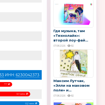
Где музыка, там
«Технолайк»:
второй лоу-фай...
07.08.2026
82
33
ИНН:
6230042373
Максим Лутчак,
***
«Элли на маковом
поле» и...
0.1 млн.
07.08.2026
82
0.2 млн.