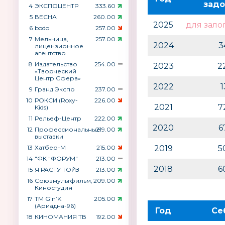
задо
4
ЭКСПОЦЕНТР
333.60
5
ВЕСНА
260.00
2025
для зало
6
bodo
257.00
7
Мельница,
257.00
2024
3
лицензионное
агентство
8
Издательство
254.00
2023
2
«Творческий
Центр Сфера»
2022
9
Гранд Экспо
237.00
10
РОКСИ (Roxy-
226.00
2021
7
Kids)
11
Рельеф-Центр
222.00
2020
6
12
Профессиональные
219.00
выставки
13
Хатбер-М
215.00
2019
5
14
"ФК "ФОРУМ"
213.00
2018
6
15
Я РАСТУ ТОЙЗ
213.00
16
Союзмультфильм,
209.00
Киностудия
17
ТМ G′n’K
205.00
(Ариадна-96)
Год
Се
18
КИНОМАНИЯ ТВ
192.00