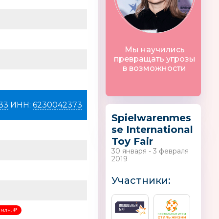
 мастерская
Ravensburger
Mr.Painter®
Германия
Мы научились
превращать угрозы
в возможности
33
ИНН:
6230042373
Spielwarenmes
se International
Toy Fair
30 января - 3 февраля
2019
Участники:
 млн.