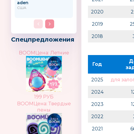
aden
Rainbow Loom
(Рэйнбоу Лум)
США
2020
2
2019
2
2018
Спецпредложения
BOOMЦена: Летние
Д
Год
за
2025
для зало
2024
1
199 РУБ
BOOMЦена: Твердые
2023
1
пены
2022
2021
6