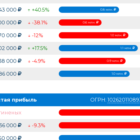
43 000
↑ +40.5%
0.8 млн.
00 000
↓ -38.1%
0.6 млн.
70 000
↓ -12%
1.0 млн.
102 000
↑ +17.5%
1.1 млн.
38 000
↓ -4.9%
0.9 млн.
86 000
1.0 млн.
стая прибыль
ОГРН:
10262011089
гиненых
136 000
↓ -9.3%
50 000