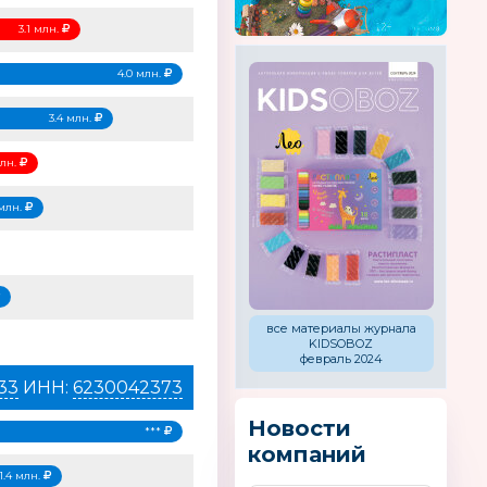
3.1 млн.
4.0 млн.
3.4 млн.
млн.
 млн.
все материалы журнала
KIDSOBOZ
февраль 2024
33
ИНН:
6230042373
Новости
***
компаний
1.4 млн.