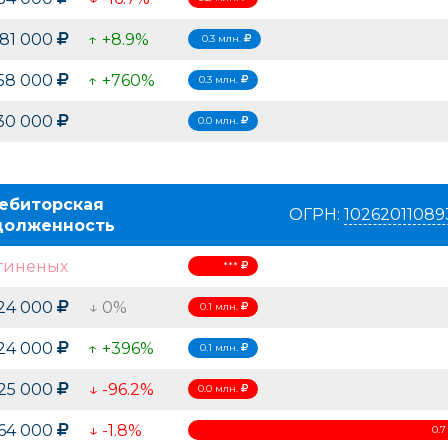
Островок уюта
VTech
Папина
Россия
Гонконг
81 000
↑ +8.9%
0.3 млн.
58 000
↑ +760%
0.3 млн.
30 000
0.0 млн.
ебиторская
ОГРН:
10262011089
долженность
гиненых
***
24 000
↓ 0%
0.1 млн.
24 000
↑ +396%
0.1 млн.
25 000
↓ -96.2%
0.0 млн.
64 000
↓ -1.8%
0.7