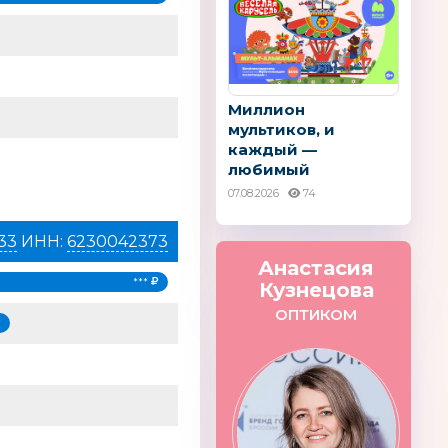
Миллион
мультиков, и
каждый —
любимый
07.08.2026
74
33
ИНН:
6230042373
ики. Начало
FLORALE
Анастасия
Asalvo
Испания
***
Кузнецова
ОПТИКОМ