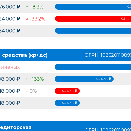
76 000
↑ +8.3%
0.
24 000
↓ -33.2%
0.6 мл
34 000
 средства (кр+дс)
ОГРН:
10262011089
гиненых
08 000
↑ +133%
0.5 млн.
18 000
↓ 0%
0.2 млн.
18 000
0.2 млн.
едиторская
ОГРН:
10262011089