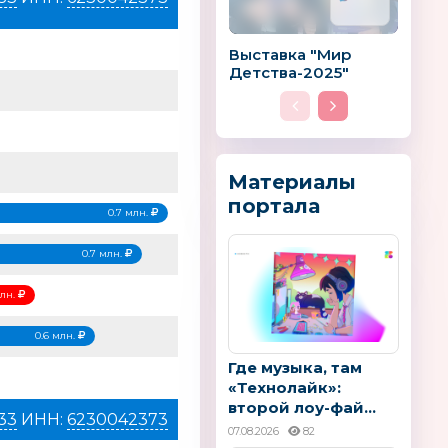
Выставка "Мир
Детства-2025"
Материалы
портала
0.7 млн.
0.7 млн.
млн.
0.6 млн.
Где музыка, там
«Технолайк»:
второй лоу-фай...
33
ИНН:
6230042373
07.08.2026
82