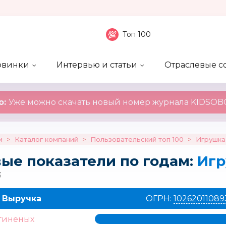
Топ 100
овинки
Интервью и статьи
Отраслевые с
боненты
 компаний
ие события
ы
нал
Рейтинг publicity
Новинки компаний
Блоги
KIDSOBOZ
о:
Уже можно скачать новый номер журнала KIDSOBO
и
>
Каталог компаний
>
Пользовательский топ 100
>
Игрушка
ые показатели по годам:
Иг
3
Выручка
ОГРН:
10262011089
гиненых