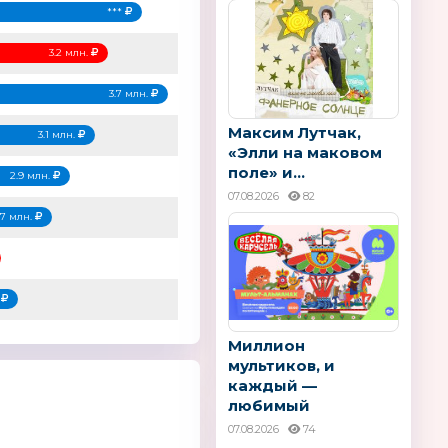
***
3.2 млн.
3.7 млн.
Максим Лутчак,
3.1 млн.
«Элли на маковом
поле» и...
2.9 млн.
07.08.2026
82
.7 млн.
.
Миллион
мультиков, и
каждый —
любимый
07.08.2026
74