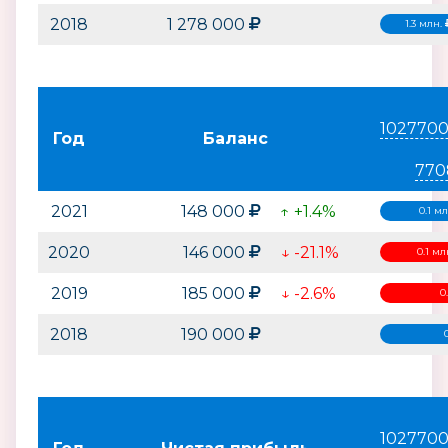
2018
1 278 000
1.3 млн.
1027700
Год
Баланс
770
2021
148 000
↑ +1.4%
0.1 м
2020
146 000
↓ -21.1%
0.1 м
2019
185 000
↓ -2.6%
0
2018
190 000
1027700