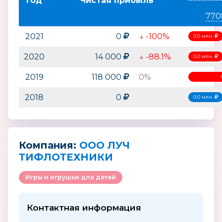
Год
Чистая прибыль
770
2021
0
↓ -100%
0.0 млн.
2020
14 000
↓ -88.1%
0.0 млн.
2019
118 000
0%
2018
0
0.0 млн.
Компания:
ООО ЛУЧ
ТИФЛОТЕХНИКИ
Игры и игрушки для детей
Контактная информация