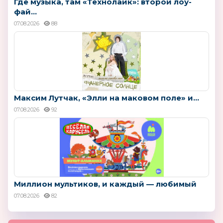
Где музыка, там «Технолайк»: второй лоу-
фай...
07.08.2026
88
Максим Лутчак, «Элли на маковом поле» и...
07.08.2026
92
Миллион мультиков, и каждый — любимый
07.08.2026
82