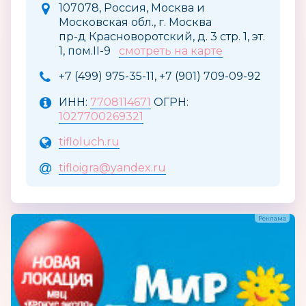
107078, Россия, Москва и
Московская обл., г. Москва
пр-д Красноворотский, д. 3 стр. 1, эт.
1, пом.II-9
смотреть на карте
+7 (499) 975-35-11, +7 (901) 709-09-92
ИНН:
7708114671
ОГРН:
1027700269321
tifloluch.ru
tifloigra@yandex.ru