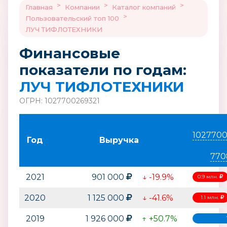
>
>
>
Главная
Компании
Каталог компаний
>
Пользовательский топ 100
ЛУЧ ТИФЛОТЕХНИКИ
Финансовые
показатели по годам:
ЛУЧ ТИФЛОТЕХНИКИ
ОГРН: 1027700269321
1027700
Год
Выручка
770
2021
901 000
↓ -19.9%
0.9 млн.
2020
1 125 000
↓ -41.6%
1.1 млн.
2019
1 926 000
↑ +50.7%