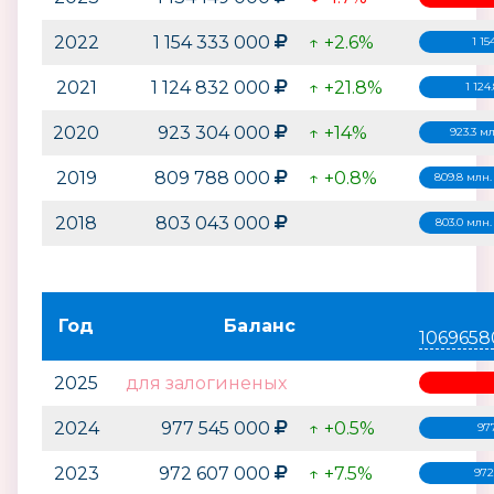
2022
1 154 333 000
↑ +2.6%
1 15
2021
1 124 832 000
↑ +21.8%
1 124
2020
923 304 000
↑ +14%
923.3 м
2019
809 788 000
↑ +0.8%
809.8 млн
2018
803 043 000
803.0 млн
Год
Баланс
1069658
2025
для залогиненых
2024
977 545 000
↑ +0.5%
97
2023
972 607 000
↑ +7.5%
972