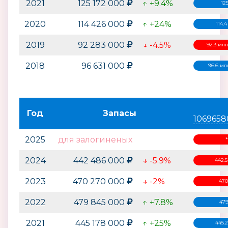
2021
125 172 000
↑ +9.4%
12
2020
114 426 000
↑ +24%
114.
2019
92 283 000
↓ -4.5%
92.3 мл
2018
96 631 000
96.6 мл
Год
Запасы
1069658
2025
для залогиненых
2024
442 486 000
↓ -5.9%
442.
2023
470 270 000
↓ -2%
470
2022
479 845 000
↑ +7.8%
479
2021
445 178 000
↑ +25%
445.