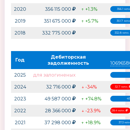
2020
356 115 000
↑ +1.3%
356.1 мл
2019
351 675 000
↑ +5.7%
351.7 млн
2018
332 775 000
332.8 млн.
Дебиторская
Год
задолженность
1069658
2025
для залогиненых
2024
32 716 000
↓ -34%
32.7 млн.
2023
49 587 000
↑ +74.8%
49
2022
28 366 000
↓ -23.9%
28.4 млн.
2021
37 298 000
↑ +18.9%
37.3 мл