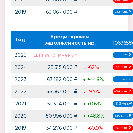
2019
63 067 000
63.1 млн.
Кредиторская
Год
задолженность кр.
1069658
2025
для залогиненых
***
2024
25 515 000
↓ -62%
25.5 млн.
2023
67 182 000
↑ +44.9%
67.2 мл
2022
46 363 000
↓ -9.7%
46.4 млн.
2021
51 324 000
↑ +0.6%
51.3 млн.
2020
50 996 000
↑ +48.8%
51.0 млн.
2019
34 276 000
↓ -60.9%
34.3 млн.