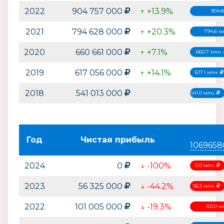
2022
904 757 000
↑ +13.9%
904.
2021
794 628 000
↑ +20.3%
794.6 м
2020
660 661 000
↑ +7.1%
660.7 млн.
2019
617 056 000
↑ +14.1%
617.1 млн.
2018
541 013 000
541.0 млн.
Год
Чистая прибыль
1069658
2024
0
↓ -100%
0.0 млн.
2023
56 325 000
↓ -44.2%
56.3 млн.
2022
101 005 000
↓ -19.3%
101.0 м