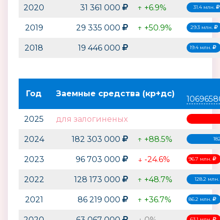
2020
31 361 000
↑ +6.9%
31.4 млн.
2019
29 335 000
↑ +50.9%
29.3 млн.
2018
19 446 000
19.4 млн.
Год
Заемные средства (кр+дс)
1069658
2025
для залогиненых
2024
182 303 000
↑ +88.5%
18
2023
96 703 000
↓ -24.6%
96.7 млн.
2022
128 173 000
↑ +48.7%
128.2 млн
2021
86 219 000
↑ +36.7%
86.2 млн.
2020
63 067 000
↓ 0%
63.1 млн.