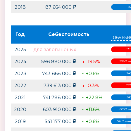
2018
87 664 000
8
Год
Себестоимость
1069658
2025
для залогиненых
**
2024
598 880 000
↓ -19.5%
598.9 м
2023
743 868 000
↑ +0.6%
74
2022
739 613 000
↓ -0.3%
739
2021
741 788 000
↑ +22.8%
74
2020
603 910 000
↑ +11.6%
603.9 м
2019
541 177 000
↑ +0.6%
541.2 млн