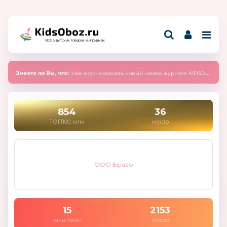
Всё о детских товарах и игрушках
Знаете ли Вы, что:
Уже можно скачать новый номер журнала KIDSOBOZ 2025 (сентябрь)
854
36
ТОП100, млн
место
ООО Браво
15
2153
канцпоинт
место