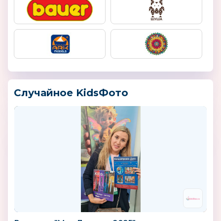
Случайное KidsФото