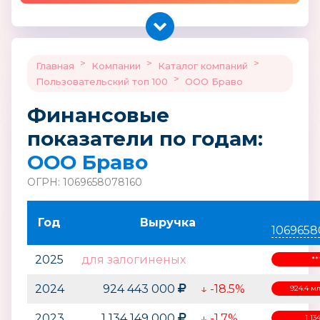
>
>
>
Главная
Компании
Каталог компаний
>
Пользовательский топ 100
ООО Браво
Финансовые
показатели по годам:
ООО Браво
ОГРН: 1069658078160
Год
Выручка
1069658
2025
для залогиненых
*
2024
924 443 000
↓ -18.5%
924.4 м
2023
1 134 149 000
↓ -1.7%
1 13