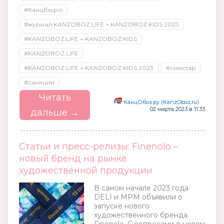
#Канцбюро
#журнал KANZOBOZ.LIFE + KANZOBOZ.KIDS 2023
#KANZOBOZ.LIFE + KANZOBOZ.KIDS
#KANZOBOZ.LIFE
#KANZOBOZ.LIFE + KANZOBOZ.KIDS 2023
#смистар
#санкции
Читать
КанцОбоз.ру (KanzOboz.ru)
02 марта 2023 в 11:33
дальше →
Статьи и пресс-релизы: Finenolo –
новый бренд на рынке
художественной продукции
В самом начале 2023 года
DELI и MPM объявили о
запуске нового
художественного бренда