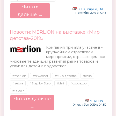
Читать
DELI Group Co., Ltd
11 октября 2019 в 10:45
дальше →
Новости: MERLION на выставке «Мир
детства-2019»
Компания приняла участие в -
крупнейшем отраслевом
мероприятии, отражающем все
мировые тенденции развития рынка товаров и
услуг для детей и подростков.
#merlion
#silwerhof
#Мир детства
#cello
#zebra
#Step by Step
#deli
#coocazoo
#Stick’n
Читать дальше
MERLION
04 октября 2019 в 04:50
→