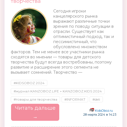
творчества
Сегодня игроки
канцелярского рынка
выражают различные точки
зрения по поводу ситуации в
отрасли. Существует как
оптимистичный подход, так и
пессимистичный, что
обусловлено множеством
факторов. Тем не менее все участники рынка
сходятся во мнении — товары для детского
творчества будут всегда востребованы, поэтому
развитие и расширение этого сегмента не
вызывает сомнений. Творчество —
#KIDSOBOZ 2024
#журнал KANZOBOZ.LIFE + KANZOBOZ.KIDS 2024
#товары для творчества
#INFORMAT
#deli
Читать дальше
KidsOboz.ru
28 марта 2024 в 14:23
→