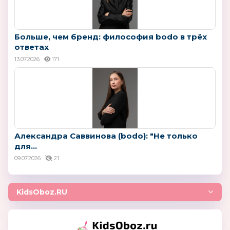
Больше, чем бренд: философия bodo в трёх
ответах
13.07.2026
171
Александра Саввинова (bodo): "Не только
для...
09.07.2026
21
KidsOboz.RU