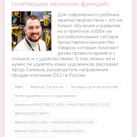
сочетающие несколько функций»
Для современного ребенка
занятия творчеством – это не
только обучение и развитие,
но и приятное хобби: на
российском рынке сегодня
представлено множество
товаров, которые помогают
детям провести время и с
пользой, и с удовольствием. О том, можно ли и
нужно ли удивлять юных художников, рассказал
Артур Салимов, руководитель направления
продаж компании DELI в России.
#deli
#Артур Салимов
#товары для творчества
#чем удивить юного художника
#журнал KANZOBOZ.LIFE + KANZOBOZ.KIDS 2023
#KANZOBOZ.KIDS
#KANZOBOZ.LIFE + KANZOBOZ.KIDS 2023
#KANZOBOZ.LIFE + KANZOBOZ.KIDS