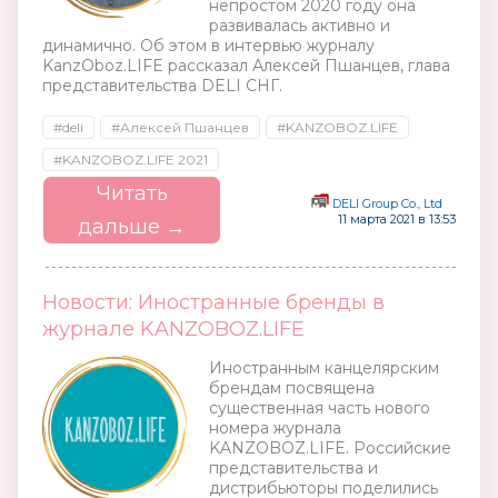
непростом 2020 году она
развивалась активно и
динамично. Об этом в интервью журналу
KanzOboz.LIFE рассказал Алексей Пшанцев, глава
представительства DELI СНГ.
#deli
#Алексей Пшанцев
#KANZOBOZ.LIFE
#KANZOBOZ.LIFE 2021
Читать
DELI Group Co., Ltd
11 марта 2021 в 13:53
дальше →
Новости: Иностранные бренды в
журнале KANZOBOZ.LIFE
Иностранным канцелярским
брендам посвящена
существенная часть нового
номера журнала
KANZOBOZ.LIFE. Российские
представительства и
дистрибьюторы поделились