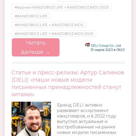
#журнал KANZOBOZ.LIFE + KANZOBOZ.KIDS 2023
#KANZOBOZ.LIFE
#KANZOBOZ.LIFE + KANZOBOZ.KIDS
#KANZOBOZ.LIFE + KANZOBOZ.KIDS 2023
Читать
DELI Group Co., Ltd
31 марта 2023 в 09:23
дальше →
Статьи и пресс-релизы: Артур Салимов
(DELI): «Наши новые модели
письменных принадлежностей станут
хитами»
Бренд DELI активно
развивает ассортимент
канцтоваров, и в 2022 году
выпустил актуальные и
востребованные на рынке
новые модели письменных