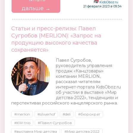
KidsOboz.ru
21 февраля 2023 в 09:34
дальше →
Статьи и пресс-релизы: Павел
Сугробов (MERLION): «Запрос на
продукцию высокого качества
сохраняется»
Павел Сугробов,
руководитель управления
продаж «Канцтовары»
компании MERLION,
рассказал читателям
интернет-портала KidsOboz.ru
об участии в выставке «Мир
детства-2022», тенденциях и
перспективах российского канцелярского рынка.
#merlion
#silwerhof
#deli
#бюрократ
#KW-trio
#Павел Сугробов
#выставка Мир детства
#Мир детства 2022