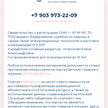
Всё о детских товарах и игрушках
+7 903 973-22-09
администратор портала
Свидетельство о регистрации СМИ — ЭЛ № ФС 77–
71532 выдано Федеральной службой по надзору в
сфере связи, информационных технологий и массовых
коммуникаций 01.11.2017.
Учредитель и Главный редактор - Морозова Елена
Александровна.
Не предназначено для пользователей до 16 лет.
Любое использование материалов допускается только
при наличии гиперссылки на портал детских товаров и
игрушек
www.KidsOboz.ru
.
Портал
KidsOboz.ru
не несет ответственность за
достоверность информации, размещаемой
абонентами и посетителями ресурса, а также за
использование данных, содержащихся на этих веб-
страницах либо найденных по ссылкам с них.
Обращаем внимание, что портал не является
интернет-магазином детских товаров и игрушек. Здесь