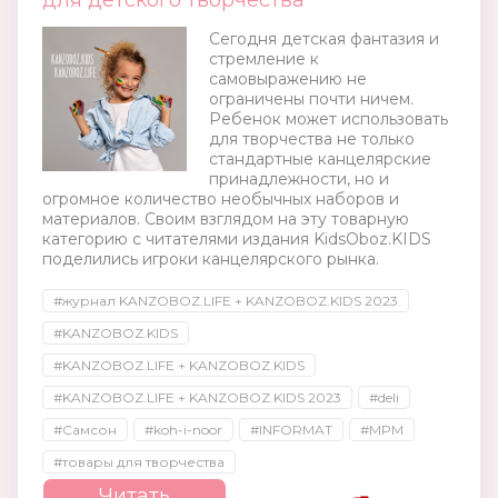
для детского творчества
Сегодня детская фантазия и
стремление к
самовыражению не
ограничены почти ничем.
Ребенок может использовать
для творчества не только
стандартные канцелярские
принадлежности, но и
огромное количество необычных наборов и
материалов. Своим взглядом на эту товарную
категорию с читателями издания KidsOboz.KIDS
поделились игроки канцелярского рынка.
#журнал KANZOBOZ.LIFE + KANZOBOZ.KIDS 2023
#KANZOBOZ.KIDS
#KANZOBOZ.LIFE + KANZOBOZ.KIDS
#KANZOBOZ.LIFE + KANZOBOZ.KIDS 2023
#deli
#Самсон
#koh-i-noor
#INFORMAT
#MPM
#товары для творчества
Читать