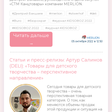
«СТМ Канцтовары» компании MERLION.
#Дмитрий Бакшаев
#merlion
#silwerhof
#deli
#Buro
#бюрократ
#журнал KIDSOBOZ 2022
#KIDSOBOZ 2022
#журнал KIDSOBOZ
Читать дальше
MERLION
05 октября 2022 в 12:50
→
Статьи и пресс-релизы: Артур Салимов
(DELI): «Товары для детского
творчества – перспективное
направление»
Сегодня товары для детского
творчества – очень
перспективная товарная
категория. О том, как
меняются объемы продаж
этой продукции и ситуация на