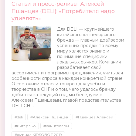
Статьи и пресс-релизы: Алексей
Пшанцев (DELI): «Потребителя надо
удивлять»
Для DELI — крупнейшего
китайского канцелярского
бренда — главным драйвером
успешных продаж по всему
миру является знание и
понимание специфики
локальных рынков. Компания
разрабатывает свой
ассортимент и программы продвижения, учитывая
особенности спроса в каждой конкретной стране.
О состоянии отрасли товаров для учёбы и
творчества в СНГ и о том, чего удалось бренду
добиться за текущий год, мы беседуем с
Алексеем Пшанцевым, главой представительства
DELI СНГ.
#deli
#Алексей Пшанцев
#Пшанцев Алексей
#интервью
#канцтовары
#журнал KIDSOBOZ 2019