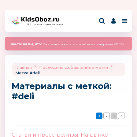
Всё о детских товарах и игрушках
Знаете ли Вы, что:
Уже можно скачать новый номер журнала KIDSOBOZ 2025 (сентябрь)
>
>
Главная
Последние добавленные метки
Метка #deli
Материалы c меткой:
#deli
1
2
Статьи и пресс-релизы: На рынке