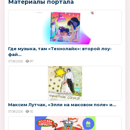
Материалы портала
Где музыка, там «Технолайк»: второй лоу-
фай...
07.08.2026
87
Максим Лутчак, «Элли на маковом поле» и...
07.08.2026
92