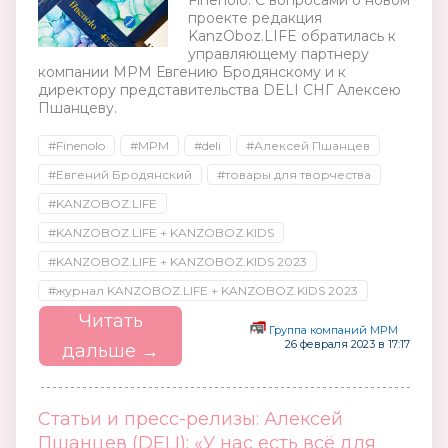
Finenolo. С вопросами о новом
проекте редакция
KanzOboz.LIFE обратилась к
управляющему партнеру
компании MPM Евгению Бродянскому и к
директору представительства DELI СНГ Алексею
Пшанцеву.
#Finenolo
#MPM
#deli
#Алексей Пшанцев
#Евгений Бродянский
#товары для творчества
#KANZOBOZ.LIFE
#KANZOBOZ.LIFE + KANZOBOZ.KIDS
#KANZOBOZ.LIFE + KANZOBOZ.KIDS 2023
#журнал KANZOBOZ.LIFE + KANZOBOZ.KIDS 2023
Читать
Группа компаний MPM
26 февраля 2023 в 17:17
дальше →
Статьи и пресс-релизы: Алексей
Пшанцев (DELI): «У нас есть всё для