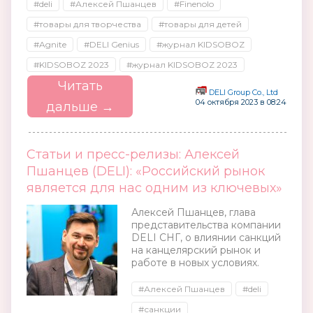
#deli
#Алексей Пшанцев
#Finenolo
#товары для творчества
#товары для детей
#Agnite
#DELI Genius
#журнал KIDSOBOZ
#KIDSOBOZ 2023
#журнал KIDSOBOZ 2023
Читать
DELI Group Co., Ltd
04 октября 2023 в 08:24
дальше →
Статьи и пресс-релизы: Алексей
Пшанцев (DELI): «Российский рынок
является для нас одним из ключевых»
Алексей Пшанцев, глава
представительства компании
DELI СНГ, о влиянии санкций
на канцелярский рынок и
работе в новых условиях.
#Алексей Пшанцев
#deli
#санкции