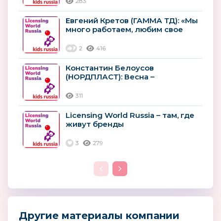
283
Евгений Кретов (ГАММА ТД): «Мы
много работаем, любим свое
дело и держим свое слово»
2
416
Константин Белоусов
(НОРДПЛАСТ): Весна –
прекрасное время
реализовывать свои мечты и...
311
Licensing World Russia – там, где
живут бренды
3
279
Другие материалы компании