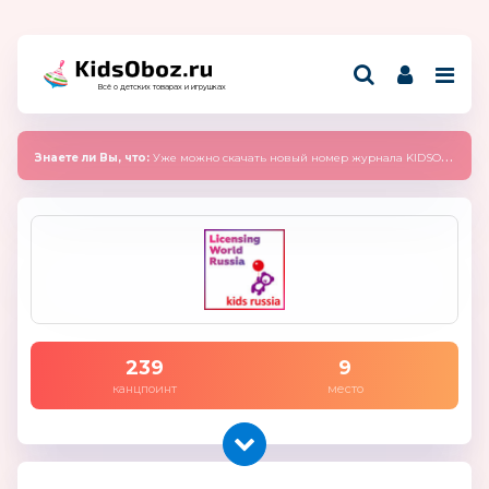
Всё о детских товарах и игрушках
Знаете ли Вы, что:
Уже можно скачать новый номер журнала KIDSOBOZ 2025 (сентябрь)
239
9
канцпоинт
место