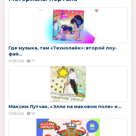
Где музыка, там «Технолайк»: второй лоу-
фай...
07.08.2026
77
Максим Лутчак, «Элли на маковом поле» и...
07.08.2026
78