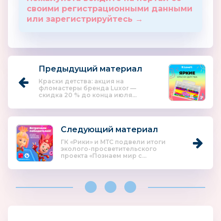
своими регистрационными данными
или зарегистрируйтесь →
Предыдущий материал
Краски детства: акция на
фломастеры бренда Luxor —
скидка 20 % до конца июля...
Следующий материал
ГК «Рики» и МТС подвели итоги
эколого-просветительского
проекта «Познаем мир с...