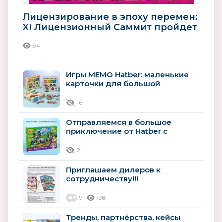
Лицензирование в эпоху перемен:
XI Лицензионный Саммит пройдет
в Московском кластере...
94
Игры МЕМО Hatber: маленькие
карточки для большой
тренировки памяти.
16
Отправляемся в большое
приключение от Hatber с
героями «Лео и Тиг»
2
Приглашаем дилеров к
сотрудничеству!!!
9
198
Тренды, партнёрства, кейсы