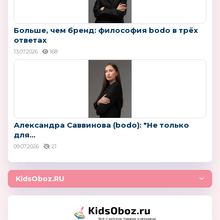
Больше, чем бренд: философия bodo в трёх
ответах
13.07.2026
168
Александра Саввинова (bodo): "Не только
для...
09.07.2026
21
KidsOboz.RU
Всё о детских товарах и игрушках