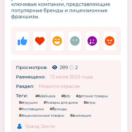
ключевые компании, представляющие
популярные бренды и лицензионные
франшизы.
Просмотров:
289
2
Размещено:
13 июля 2023 года
Раздел:
Новости отрасли
Теги:
#KidsRussia
#b2b
#детские товары
#игрушки
#товары для дома
#игры
#поставщики
#бренды
#лицензионные товары
#анимация
Гранд Экспо