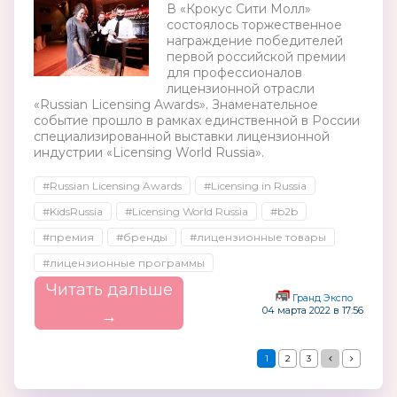
В «Крокус Сити Молл»
состоялось торжественное
награждение победителей
первой российской премии
для профессионалов
лицензионной отрасли
«Russian Licensing Awards». Знаменательное
событие прошло в рамках единственной в России
специализированной выставки лицензионной
индустрии «Licensing World Russia».
#Russian Licensing Awards
#Licensing in Russia
#KidsRussia
#Licensing World Russia
#b2b
#премия
#бренды
#лицензионные товары
#лицензионные программы
Читать дальше
Гранд Экспо
04 марта 2022 в 17:56
→
1
2
3