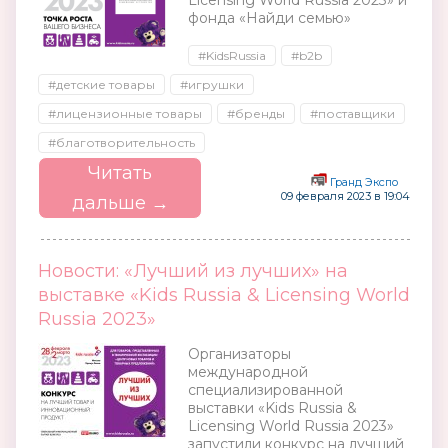
Licensing World Russia 2023» и
фонда «Найди семью»
#KidsRussia
#b2b
#детские товары
#игрушки
#лицензионные товары
#бренды
#поставщики
#благотворительность
Читать
Гранд Экспо
09 февраля 2023 в 19:04
дальше →
Новости: «Лучший из лучших» на
выставке «Kids Russia & Licensing World
Russia 2023»
Организаторы
международной
специализированной
выставки «Kids Russia &
Licensing World Russia 2023»
запустили конкурс на лучший