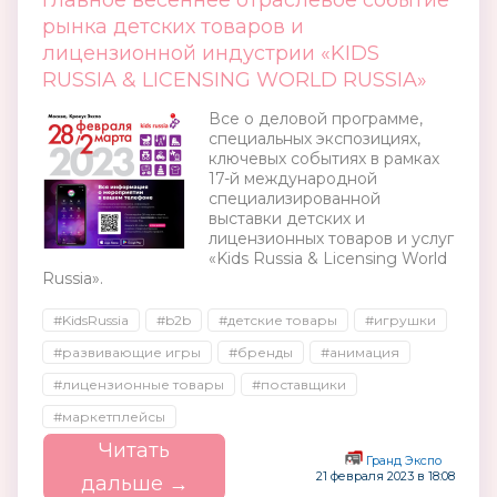
главное весеннее отраслевое событие
рынка детских товаров и
лицензионной индустрии «KIDS
RUSSIA & LICENSING WORLD RUSSIA»
Все о деловой программе,
специальных экспозициях,
ключевых событиях в рамках
17-й международной
специализированной
выставки детских и
лицензионных товаров и услуг
«Kids Russia & Licensing World
Russia».
#KidsRussia
#b2b
#детские товары
#игрушки
#развивающие игры
#бренды
#анимация
#лицензионные товары
#поставщики
#маркетплейсы
Читать
Гранд Экспо
21 февраля 2023 в 18:08
дальше →