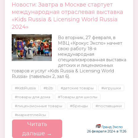
Новости: Завтра в Москве стартует
международная отраслевая выставка
«Kids Russia & Licensing World Russia
2024»
Во вторник, 27 февраля, в
МВЦ «Крокус Экспо» начнет
свою работу 18-я
международная
специализированная выставка
детских и лицензионных
товаров и услуг «Kids Russia & Licensing World
Russia» (павильон 2, зал 6).
#KidsRussia
#b2b
#детские товары
#игрушки
#товары для дома
#Товары для школы
#лицензионные товары
#бренды
#поставщики
#маркетплейсы
Читать
Гранд Экспо
26 февраля 2024 в 11:26
дальше →