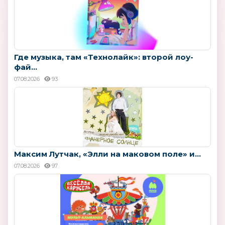
Где музыка, там «Технолайк»: второй лоу-
фай...
07.08.2026
93
Максим Лутчак, «Элли на маковом поле» и...
07.08.2026
97