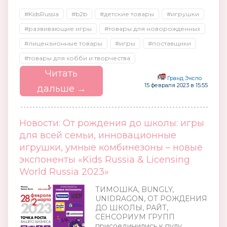
#KidsRussia
#b2b
#детские товары
#игрушки
#развивающие игры
#товары для новорожденных
#лицензионные товары
#игры
#поставщики
#товары для хобби и творчества
Читать
Гранд Экспо
15 февраля 2023 в 15:55
дальше →
Новости: От рождения до школы: игры
для всей семьи, инновационные
игрушки, умные комбинезоны – новые
экспоненты «Kids Russia & Licensing
World Russia 2023»
ТИМОШКА, BUNGLY,
UNIDRAGON, ОТ РОЖДЕНИЯ
ДО ШКОЛЫ, РАЙТ,
СЕНСОРИУМ ГРУПП
присоединились к пулу