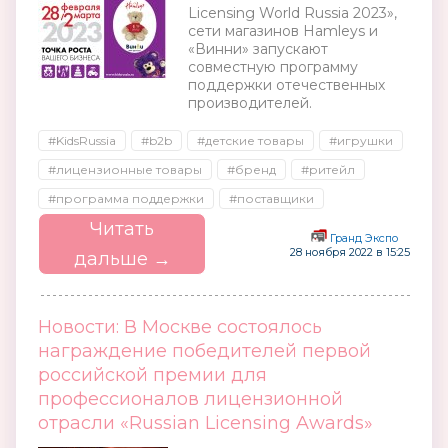
Licensing World Russia 2023»,
сети магазинов Hamleys и
«Винни» запускают
совместную программу
поддержки отечественных
производителей.
#KidsRussia
#b2b
#детские товары
#игрушки
#лицензионные товары
#бренд
#ритейл
#программа поддержки
#поставщики
Читать
Гранд Экспо
28 ноября 2022 в 15:25
дальше →
Новости: В Москве состоялось
награждение победителей первой
российской премии для
профессионалов лицензионной
отрасли «Russian Licensing Awards»