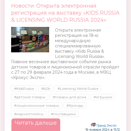
Новости: Открыта электронная
регистрация на выставку «KIDS RUSSIA
& LICENSING WORLD RUSSIA 2024»
Открыта электронная
регистрация на 18-ю
международную
специализированную
выставку «Kids Russia &
Licensing World Russia».
Главное весеннее выставочное событие рынка
детских товаров и лицензионной отрасли пройдет
с 27 по 29 февраля 2024 года в Москве, в МВЦ
«Крокус Экспо».
#KidsRussia
#b2b
#Licensing World Russia
#детские товары
#товары для дома
#игрушки
#лицензионные товары
#бренды
#маркетплейсы
#поставщики
Читать дальше
Гранд Экспо
16 января 2024 в 15:12