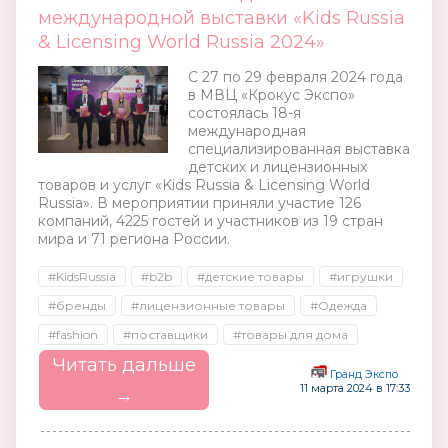
международной выставки «Kids Russia
& Licensing World Russia 2024»
С 27 по 29 февраля 2024 года
в МВЦ «Крокус Экспо»
состоялась 18-я
международная
специализированная выставка
детских и лицензионных
товаров и услуг «Kids Russia & Licensing World
Russia». В мероприятии приняли участие 126
компаний, 4225 гостей и участников из 19 стран
мира и 71 региона России.
#KidsRussia
#b2b
#детские товары
#игрушки
#бренды
#лицензионные товары
#Одежда
#fashion
#поставщики
#товары для дома
Читать дальше
Гранд Экспо
11 марта 2024 в 17:33
→