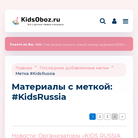
Всё о детских товарах и игрушках
Знаете ли Вы, что:
Уже можно скачать новый номер журнала KIDSOBOZ 2025 (сентябрь)
>
>
Главная
Последние добавленные метки
Метка #KidsRussia
Материалы c меткой:
#KidsRussia
1
2
3
Новости: Организаторы «KIDS RUSSIA