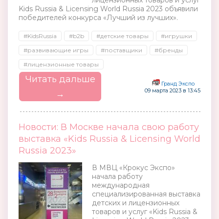
лицензионных товаров и услуг
Kids Russia & Licensing World Russia 2023 объявили
победителей конкурса «Лучший из лучших».
#KidsRussia
#b2b
#детские товары
#игрушки
#развивающие игры
#поставщики
#бренды
#лицензионные товары
Читать дальше
Гранд Экспо
09 марта 2023 в 13:45
→
Новости: В Москве начала свою работу
выставка «Kids Russia & Licensing World
Russia 2023»
В МВЦ «Крокус Экспо»
начала работу
международная
специализированная выставка
детских и лицензионных
товаров и услуг «Kids Russia &