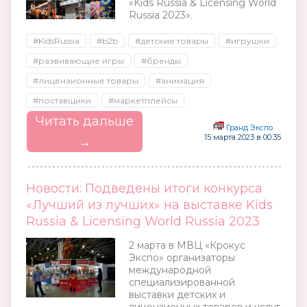
«Kids Russia & Licensing World
Russia 2023».
#KidsRussia
#b2b
#детские товары
#игрушки
#развивающие игры
#бренды
#лицензионные товары
#анимация
#поставщики
#маркетплейсы
Читать дальше
Гранд Экспо
15 марта 2023 в 00:35
→
Новости: Подведены итоги конкурса
«Лучший из лучших» на выставке Kids
Russia & Licensing World Russia 2023
2 марта в МВЦ «Крокус
Экспо» организаторы
международной
специализированной
выставки детских и