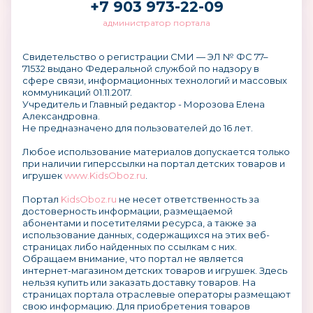
+7 903 973-22-09
администратор портала
Свидетельство о регистрации СМИ — ЭЛ № ФС 77–
71532 выдано Федеральной службой по надзору в
сфере связи, информационных технологий и массовых
коммуникаций 01.11.2017.
Учредитель и Главный редактор - Морозова Елена
Александровна.
Не предназначено для пользователей до 16 лет.
Любое использование материалов допускается только
при наличии гиперссылки на портал детских товаров и
игрушек
www.KidsOboz.ru
.
Портал
KidsOboz.ru
не несет ответственность за
достоверность информации, размещаемой
абонентами и посетителями ресурса, а также за
использование данных, содержащихся на этих веб-
страницах либо найденных по ссылкам с них.
Обращаем внимание, что портал не является
интернет-магазином детских товаров и игрушек. Здесь
нельзя купить или заказать доставку товаров. На
страницах портала отраслевые операторы размещают
свою информацию. Для приобретения товаров