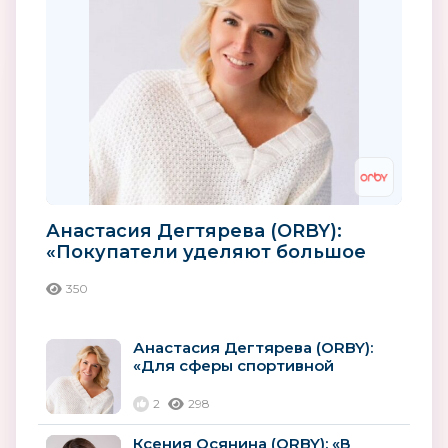
Анастасия Дегтярева (ORBY):
«Покупатели уделяют большое
внимание качеству зимней
350
одежды...
Анастасия Дегтярева (ORBY):
«Для сферы спортивной
одежды важны технические
характеристики...
2
298
Ксения Осянина (ORBY): «В