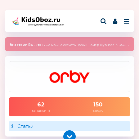
Всё о детских товарах и игрушках
Знаете ли Вы, что:
Уже можно скачать новый номер журнала KIDSOBOZ 2025 (сентябрь)
62
150
канцпоинт
место
Статьи