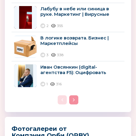
Лабубу в небе или синица в
руке. Маркетинг | Вирусные
товары
2
355
В логике возврата. Бизнес |
Маркетплейсы
3
338
Иван Овсянкин (digital-
агентства F5): Оцифровать
лояльность: как ритейлу
сохранить...
1
316
Фотогалереи от
Компания Орби (ORBY)