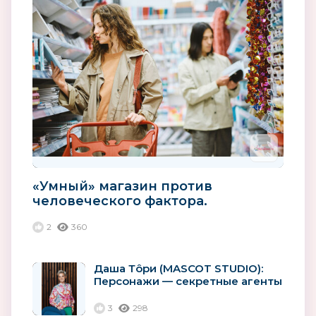
«Умный» магазин против
человеческого фактора.
Технологии | Ритейл
2
360
Даша Тôри (MASCOT STUDIO):
Персонажи — секретные агенты
корпораций
3
298