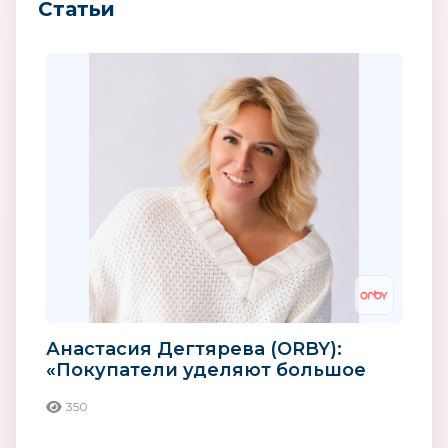
Статьи
Анастасия Дегтярева (ORBY):
«Покупатели уделяют большое
внимание качеству зимней
350
одежды...