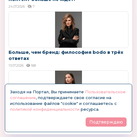
24.07.2026
7
Больше, чем бренд: философия bodo в трёх
ответах
13.07.2026
168
Заходя на Портал, Вы принимаете
Пользовательское
соглашение
, подтверждаете свое согласие на
использование файлов "cookie" и соглашаетесь с
политикой конфиденциальности
ресурса.
Александра Саввинова (bodo): "Не только
для...
Подтверждаю
09.07.2026
21