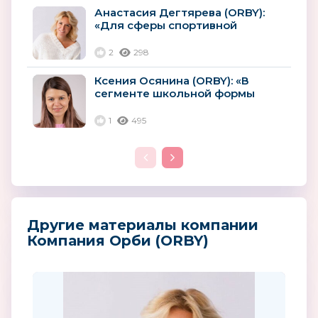
Анастасия Дегтярева (ORBY):
«Для сферы спортивной
одежды важны технические
характеристики...
2
298
Ксения Осянина (ORBY): «В
сегменте школьной формы
лидерство за отечественными...
1
495
Другие материалы компании
Компания Орби (ORBY)