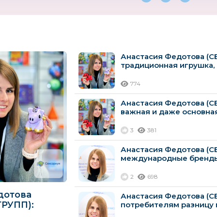
Анастасия Федотова (С
GOOD TOYS
Orange Life
MOUNT
традиционная игрушка, к
774
Анастасия Федотова (С
важная и даже основная 
3
381
Анастасия Федотова (С
Putto
Владспортпром
Feretti
международные бренды, 
Италия
2
698
дотова
Анастасия Федотова (С
РУПП):
потребителям разницу м
нят