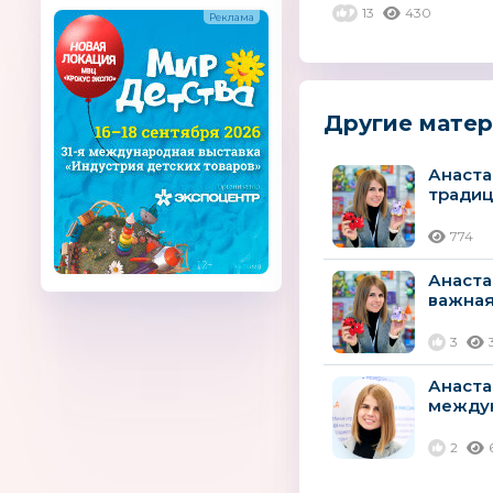
13
430
образователь
потенциал,...
Другие мате
Анаста
традиц
774
Анаста
важная
3
Анаста
междун
2