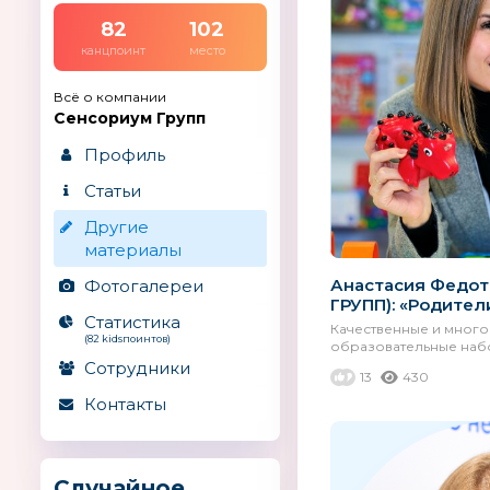
82
102
канцпоинт
место
Всё о компании
Сенсориум Групп
Профиль
Статьи
Другие
материалы
Анастасия Федот
Фотогалереи
ГРУПП): «Родители
Статистика
Качественные и мног
(82 kidsпоинтов)
образовательные набо
Сотрудники
13
430
Контакты
Случайное