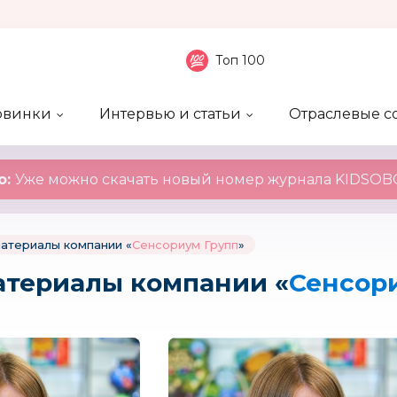
Топ 100
овинки
Интервью и статьи
Отраслевые с
боненты
 компаний
ие события
ы
нал
Рейтинг publicity
Новинки компаний
Блоги
KIDSOBOZ
о:
Уже можно скачать новый номер журнала KIDSOBO
атериалы компании «
Сенсориум Групп
»
атериалы компании «
Сенсор