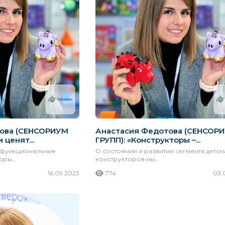
ова (СЕНСОРИУМ
Анастасия Федотова (СЕНСОР
 ценят...
ГРУПП): «Конструкторы –...
офункциональные
О состоянии и развитии сегмента детск
ры...
конструкторов мы...
16.09.2023
774
03.