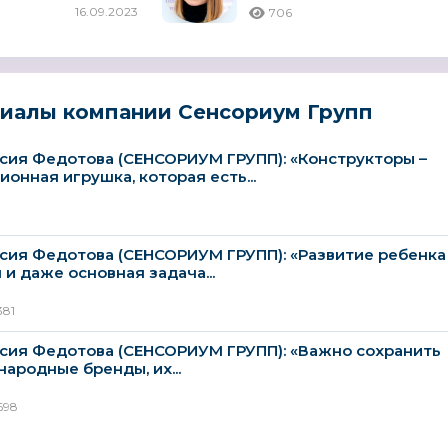
16.09.2023
706
ный
риалы компании Сенсориум Групп
сия Федотова (СЕНСОРИУМ ГРУПП): «Конструкторы –
ионная игрушка, которая есть...
сия Федотова (СЕНСОРИУМ ГРУПП): «Развитие ребенка
 и даже основная задача...
381
сия Федотова (СЕНСОРИУМ ГРУПП): «Важно сохранить
ародные бренды, их...
698