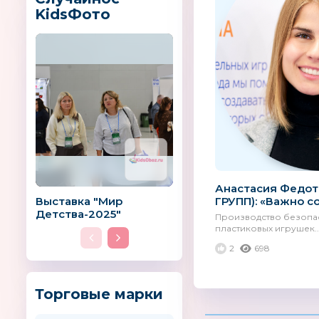
KidsФото
Анастасия Федот
Выставка "Мир
ГРУПП): «Важно со
Детства-2025"
Производство безопас
пластиковых игрушек..
2
698
Торговые марки