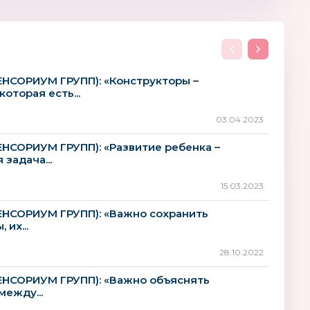
ЕНСОРИУМ ГРУПП): «Конструкторы –
AIN BUGGY
Tactic
Пуффи
оторая есть...
03.04.2023
ЕНСОРИУМ ГРУПП): «Развитие ребенка –
задача...
15.03.2023
ЕНСОРИУМ ГРУПП): «Важно сохранить
UNID
Helan
их...
28.10.2022
ЕНСОРИУМ ГРУПП): «Важно объяснять
ежду...