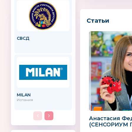
Статьи
СВСД
AMOS
MILAN
Nikko
Испания
Гонконг
Анастасия Фе
(СЕНСОРИУМ Г
«Родители це