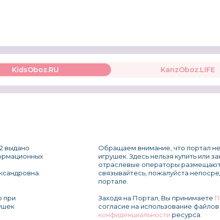
KidsOboz.RU
KanzOboz.LIFE
2 выдано
Обращаем внимание, что портал не
формационных
игрушек. Здесь нельзя купить или з
отраслевые операторы размещают
ксандровна.
связывайтесь, пожалуйста непосре
портале.
о при
Заходя на Портал, Вы принимаете
П
ушек
согласие на использование файлов 
конфиденциальности
ресурса.