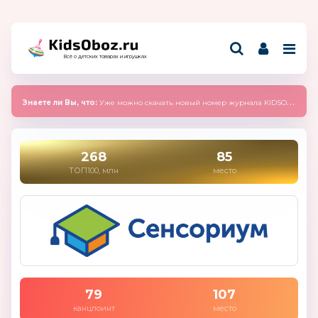
Всё о детских товарах и игрушках
Знаете ли Вы, что:
Уже можно скачать новый номер журнала KIDSOBOZ 2025 (сентябрь)
268
85
ТОП100, млн
место
79
107
канцпоинт
место