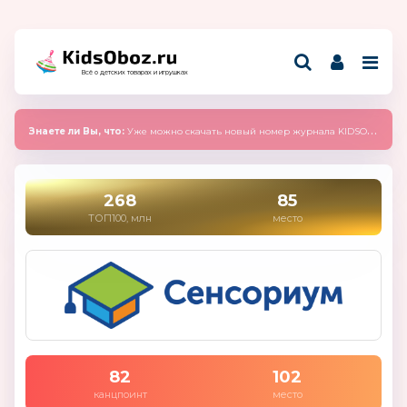
Всё о детских товарах и игрушках
Знаете ли Вы, что:
Уже можно скачать новый номер журнала KIDSOBOZ 2025 (сентябрь)
268
85
ТОП100, млн
место
82
102
канцпоинт
место