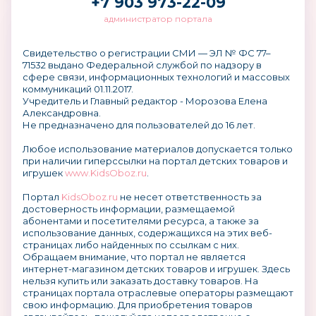
+7 903 973-22-09
администратор портала
Свидетельство о регистрации СМИ — ЭЛ № ФС 77–
71532 выдано Федеральной службой по надзору в
сфере связи, информационных технологий и массовых
коммуникаций 01.11.2017.
Учредитель и Главный редактор - Морозова Елена
Александровна.
Не предназначено для пользователей до 16 лет.
Любое использование материалов допускается только
при наличии гиперссылки на портал детских товаров и
игрушек
www.KidsOboz.ru
.
Портал
KidsOboz.ru
не несет ответственность за
достоверность информации, размещаемой
абонентами и посетителями ресурса, а также за
использование данных, содержащихся на этих веб-
страницах либо найденных по ссылкам с них.
Обращаем внимание, что портал не является
интернет-магазином детских товаров и игрушек. Здесь
нельзя купить или заказать доставку товаров. На
страницах портала отраслевые операторы размещают
свою информацию. Для приобретения товаров