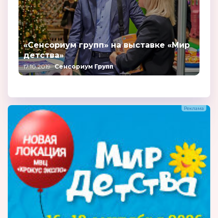
«Сенсориум групп» на выставке «Мир
детства»
17.10.2019
Сенсориум Групп