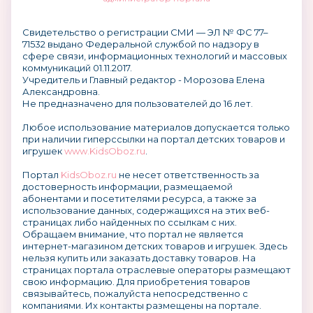
Свидетельство о регистрации СМИ — ЭЛ № ФС 77–
71532 выдано Федеральной службой по надзору в
сфере связи, информационных технологий и массовых
коммуникаций 01.11.2017.
Учредитель и Главный редактор - Морозова Елена
Александровна.
Не предназначено для пользователей до 16 лет.
Любое использование материалов допускается только
при наличии гиперссылки на портал детских товаров и
игрушек
www.KidsOboz.ru
.
Портал
KidsOboz.ru
не несет ответственность за
достоверность информации, размещаемой
абонентами и посетителями ресурса, а также за
использование данных, содержащихся на этих веб-
страницах либо найденных по ссылкам с них.
Обращаем внимание, что портал не является
интернет-магазином детских товаров и игрушек. Здесь
нельзя купить или заказать доставку товаров. На
страницах портала отраслевые операторы размещают
свою информацию. Для приобретения товаров
связывайтесь, пожалуйста непосредственно с
компаниями. Их контакты размещены на портале.