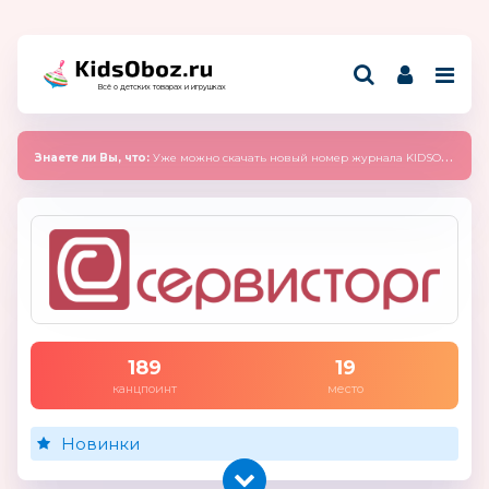
Всё о детских товарах и игрушках
Знаете ли Вы, что:
Уже можно скачать новый номер журнала KIDSOBOZ 2025 (сентябрь)
189
19
канцпоинт
место
Новинки