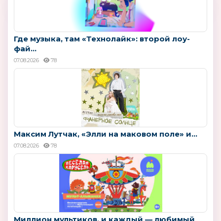
Где музыка, там «Технолайк»: второй лоу-
фай...
07.08.2026
78
Максим Лутчак, «Элли на маковом поле» и...
07.08.2026
78
Миллион мультиков, и каждый — любимый