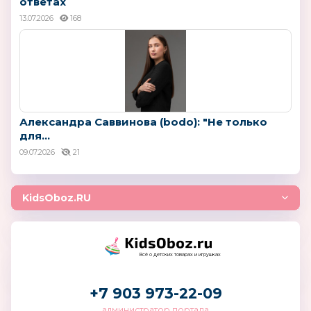
ответах
13.07.2026
168
Александра Саввинова (bodo): "Не только
для...
09.07.2026
21
KidsOboz.RU
Всё о детских товарах и игрушках
+7 903 973-22-09
администратор портала