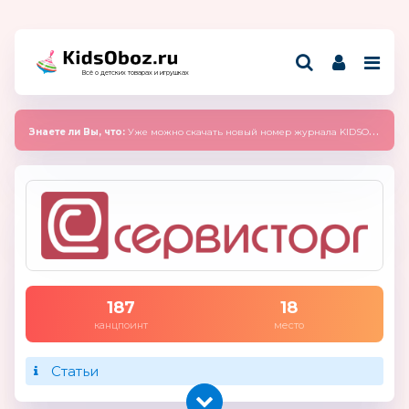
Всё о детских товарах и игрушках
Знаете ли Вы, что:
Уже можно скачать новый номер журнала KIDSOBOZ 2025 (сентябрь)
187
18
канцпоинт
место
Статьи