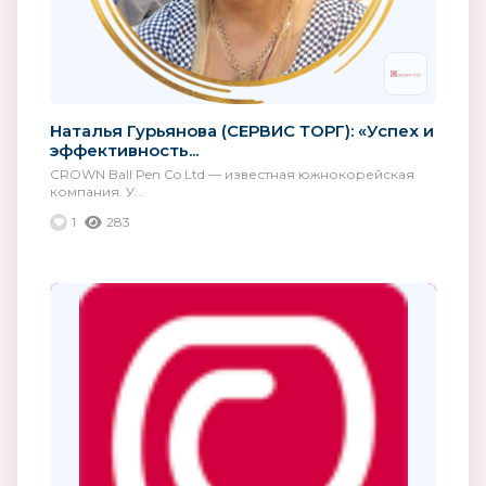
Наталья Гурьянова (СЕРВИС ТОРГ): «Успех и
эффективность...
CROWN Ball Pen Co Ltd — известная южнокорейская
компания. У...
1
283