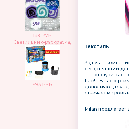
149 РУБ
Светильник-раскраска,
Текстиль
Задача компани
сегодняшний ден
— заполучить сво
Fun! В ассорти
693 РУБ
дополняют друг д
отвечает мировым
Milan предлагает 