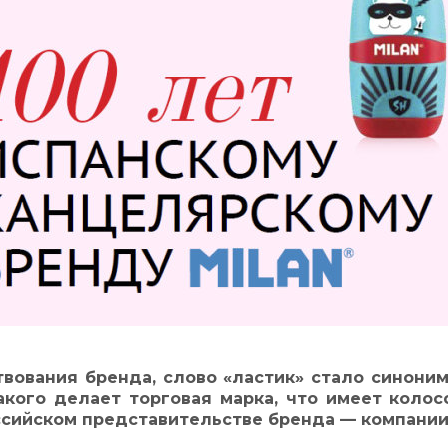
вования бренда, слово «ластик» стало синони
акого делает торговая марка, что имеет колос
ссийском представительстве бренда — компании 