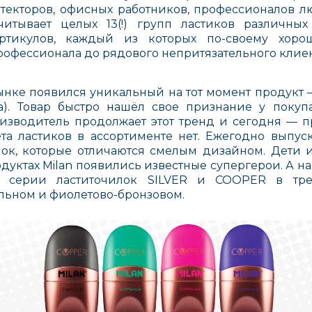
текторов, офисных работников, профессионалов лю
читывает целых 13(!) групп ластиков различны
артикулов, каждый из которых по-своему хоро
профессионала до рядового непритязательного клиен
ынке появился уникальный на тот момент продукт —
ка). Товар быстро нашёл свое признание у покуп
изводитель продолжает этот тренд и сегодня — п
та ластиков в ассортименте нет. Ежегодно выпус
лок, которые отличаются смелым дизайном. Дети 
родуктах Milan появились известные супергерои. А
и серии ластиточилок SILVER и COOPER в трен
льном и фиолетово-бронзовом.