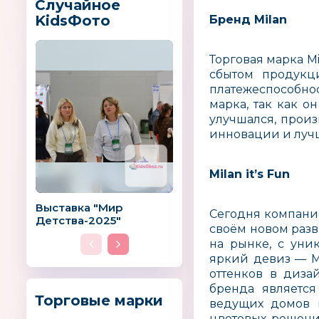
Случайное
KidsФото
Бренд
Milan
Торговая марка M
сбытом продукци
платежеспособнос
марка, так как о
улучшался, прои
инновации и лучш
Milan it’s Fun
Выставка "Мир
Сегодня компание
Детства-2025"
своём новом разв
на рынке, с ун
яркий девиз — Mi
оттенков в диза
бренда является
Торговые марки
ведущих домов 
цветовых решений