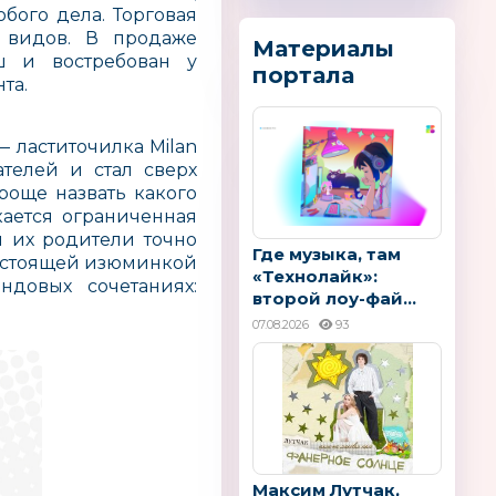
бого дела. Торговая
х видов. В продаже
Материалы
ш и востребован у
портала
та.
 ластиточилка Milan
ателей и стал сверх
роще назвать какого
кается ограниченная
и их родители точно
Где музыка, там
 настоящей изюминкой
«Технолайк»:
довых сочетаниях:
второй лоу-фай...
07.08.2026
93
Максим Лутчак,