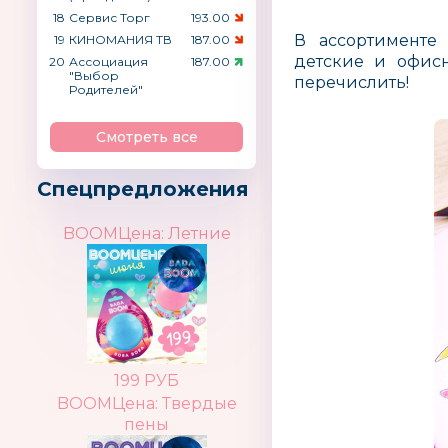
18
Сервис Торг
193.00
В ассортименте 
19
КИНОМАНИЯ ТВ
187.00
детские и офисн
20
Ассоциация
187.00
"Выбор
перечислить!
Родителей"
Смотреть все
Спецпредложения
BOOMЦена: Летние
199 РУБ
BOOMЦена: Твердые
пены