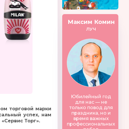
Максим Комин
ЛУЧ
Юбилейный год
для нас — не
только повод для
мом торговой марки
праздника, но и
сальный успех, нам
время важных
«Сервис Торг».
профессиональных