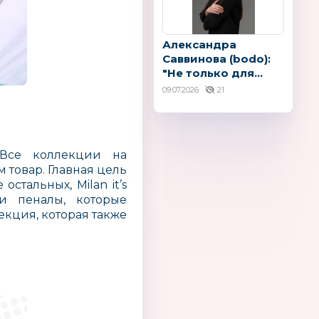
Александра
Саввинова (bodo):
"Не только для...
09.07.2026
21
 Все коллекции на
товар. Главная цель
стальных, Milan it’s
и пеналы, которые
кция, которая также