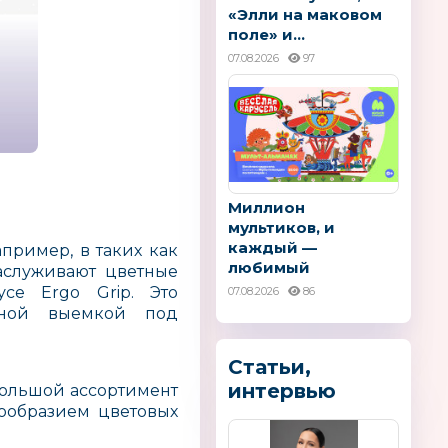
«Элли на маковом
поле» и...
07.08.2026
97
Миллион
мультиков, и
каждый —
апример, в таких как
любимый
аслуживают цветные
се Ergo Grip. Это
07.08.2026
86
обной выемкой под
Статьи,
интервью
большой ассортимент
ообразием цветовых