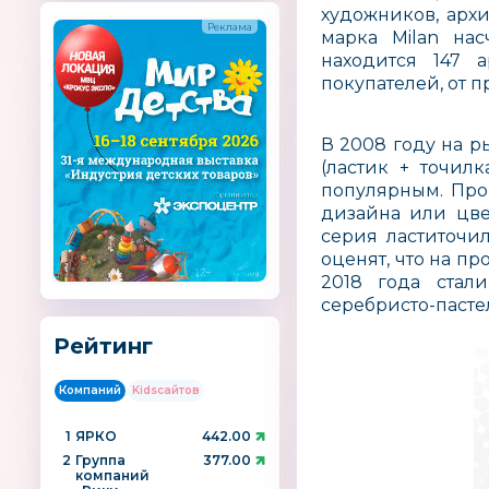
художников, архи
марка Milan нас
находится 147 
покупателей, от 
В 2008 году на р
(ластик + точил
популярным. Про
дизайна или цве
серия ластиточи
оценят, что на п
2018 года стал
серебристо-пасте
Рейтинг
Компаний
Kidsсайтов
1
ЯРКО
442.00
2
Группа
377.00
компаний