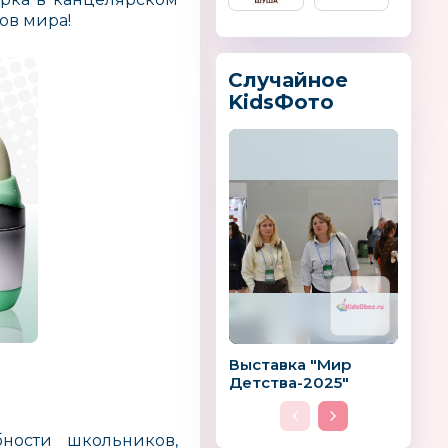
ов мира!
Случайное
KidsФото
дия
София Прекрасная
Дракошия
Россия
БНАЯ
Hobbius®
DOLONI
РСКАЯ
Выставка "Мир
Детства-2025"
бности школьников,