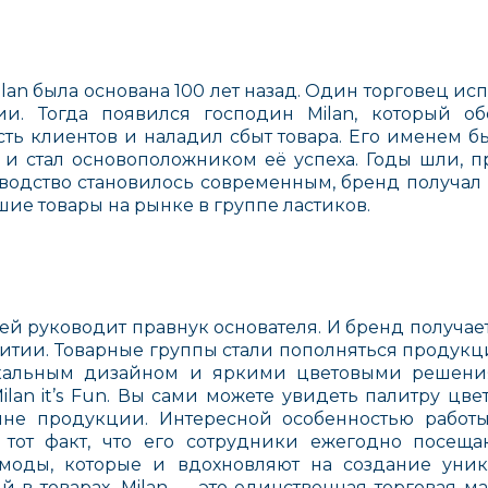
ilan была основана 100 лет назад. Один торговец ис
и. Тогда появился господин Milan, который о
ть клиентов и наладил сбыт товара. Его именем бы
н и стал основоположником её успеха. Годы шли, п
зводство становилось современным, бренд получал
ие товары на рынке в группе ластиков.
й руководит правнук основателя. И бренд получает
итии. Товарные группы стали пополняться продукц
икальным дизайном и яркими цветовыми решени
lan it’s Fun. Вы сами можете увидеть палитру цве
йне продукции. Интересной особенностью работы
 тот факт, что его сотрудники ежегодно посещ
моды, которые и вдохновляют на создание уни
 в товарах. Milan — это единственная торговая м