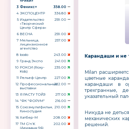
«Рики»
3
Феникс+
358.00
4
ЭКСПОЦЕНТР
336.80
5
Издательство
259.00
«Творческий
Центр Сфера»
6
ВЕСНА
259.00
7
Мельница,
257.00
лицензионное
агентство
8
bodo
243.00
Карандаши и не 
9
Гранд Экспо
241.00
10
РОКСИ (Roxy-
235.00
Kids)
Milan расширяетс
11
Рельеф-Центр
227.00
цветные каранда
карандаши в ор
12
Профессиональные
222.00
выставки
трехгранные, д
13
Я РАСТУ ТОЙЗ
217.00
указательный пал
14
"ФК "ФОРУМ"
216.00
15
Союзмультфильм,
210.00
Киностудия
Никуда не деться
16
Хатбер-М
208.00
механических ка
17
ТМ G′n’K
202.00
решений.
(Ариадна-96)