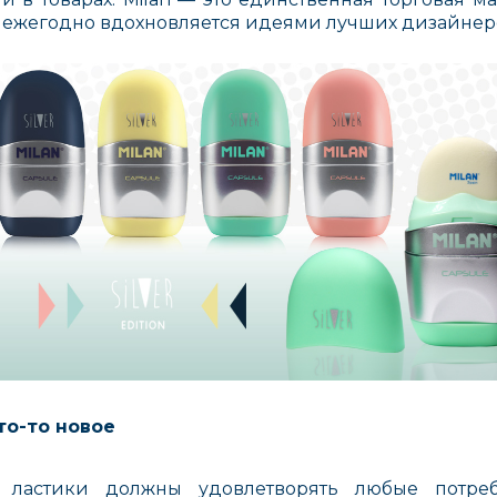
я ежегодно вдохновляется идеями лучших дизайнер
YSJ TOYS
АБВГДЕЙКА
Липлян
Россия, Китай
Xiangjia Toys
«Хоббитека»
ВОЛШЕ
МАСТЕ
то-то новое
то ластики должны удовлетворять любые потре