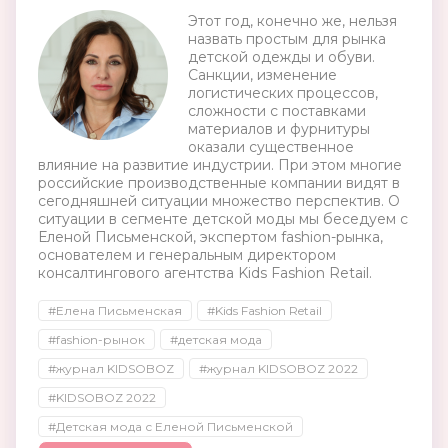
Этот год, конечно же, нельзя
назвать простым для рынка
детской одежды и обуви.
Санкции, изменение
логистических процессов,
сложности с поставками
материалов и фурнитуры
оказали существенное
влияние на развитие индустрии. При этом многие
российские производственные компании видят в
сегодняшней ситуации множество перспектив. О
ситуации в сегменте детской моды мы беседуем с
Еленой Письменской, экспертом fashion-рынка,
основателем и генеральным директором
консалтингового агентства Kids Fashion Retail.
#Елена Письменская
#Kids Fashion Retail
#fashion-рынок
#детская мода
#журнал KIDSOBOZ
#журнал KIDSOBOZ 2022
#KIDSOBOZ 2022
#Детская мода с Еленой Письменской