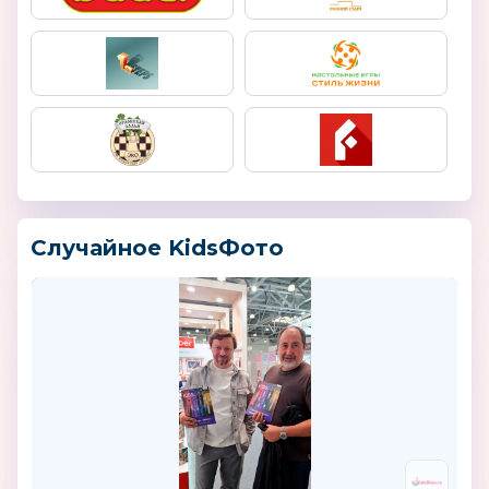
Случайное KidsФото