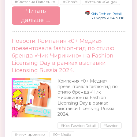
#Светлана Павленко
#Choa′s
#Утёнок «Ga-ga»
Читать
Kids Fashion Retail
21 марта 2024 в 18:01
дальше →
Новости: Компания «0+ Медиа»
презентовала fashion-гид по стилю
бренда «Чик-Чирикино» на Fashion
Licensing Day в рамках выставки
Licensing Russia 2024.
Компания «0+ Медиа»
презентовала fashio-гид по
стилю бренда «Чик-
Чирикино» на Fashion
Licensing Day в рамках
выставки Licensing Russia
2024.
#Kids Fashion Retail
#fashion
#чик-чирикино
#0+ Media