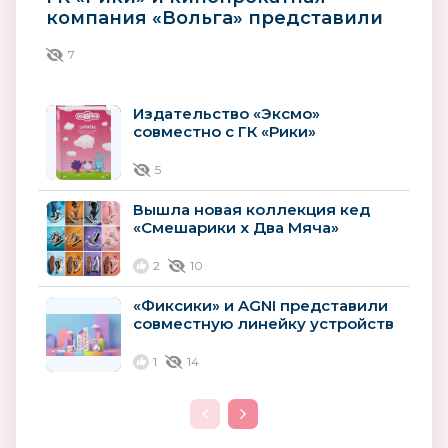
компания «Вольга» представили
характер-постеры фильма...
7
Издательство «Эксмо»
совместно с ГК «Рики»
выпустило первую книгу
философских цитат из...
5
Вышла новая коллекция кед
«Смешарики х Два Мяча»
2
10
«Фиксики» и AGNI представили
совместную линейку устройств
для детских комнат
1
14