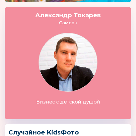
Александр Токарев
Самсон
Бизнес с детской душой
Случайное KidsФото