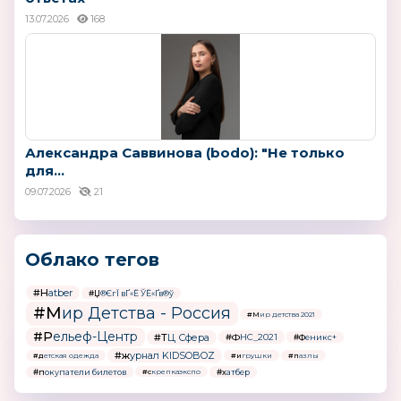
13.07.2026
168
Александра Саввинова (bodo): "Не только
для...
09.07.2026
21
Облако тегов
#Hatber
#Џ®ЄгЇ вҐ«Ё ЎЁ«Ґв®ў
#Мир Детства - Россия
#Мир детства 2021
#Рельеф-Центр
#ТЦ Сфера
#ФНС_2021
#Феникс+
#журнал KIDSOBOZ
#детская одежда
#игрушки
#пазлы
#покупатели билетов
#хатбер
#скрепкаэкспо