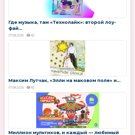
Где музыка, там «Технолайк»: второй лоу-
фай...
07.08.2026
82
Максим Лутчак, «Элли на маковом поле» и...
07.08.2026
82
Миллион мультиков, и каждый — любимый