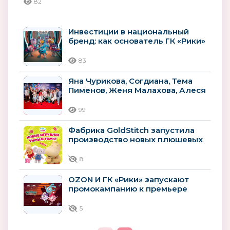
82
Инвестиции в национальный
бренд: как основатель ГК «Рики»
Илья Попов развивает
российскую...
83
Яна Чурикова, Согдиана, Тема
Пименов, Женя Малахова, Алеся
Энберт и другие звёзды на...
99
Фабрика GoldStitch запустила
производство новых плюшевых
игрушек по сериалу «Тима и
Тома»
8
OZON И ГК «Рики» запускают
промокампанию к премьере
фильма “СМЕШАРИКИ СКВОЗЬ
ВСЕЛЕННЫЕ”
5