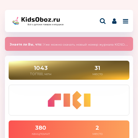
Всё о детских товарах и игрушках
Знаете ли Вы, что:
Уже можно скачать новый номер журнала KIDSOBOZ 2025 (сентябрь)
1043
31
ТОП100, млн
место
380
2
канцпоинт
место