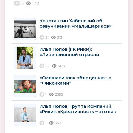
3
1142
Константин Хабенский об
озвучивании «Малышариков»:
«Для меня они все прекрасные
маленькие...
21
313
Илья Попов (ГК РИКИ):
«Лицензионной отрасли
необходимы глобальные меры
поддержки»
22
308
«Смешариков» объединяют с
«Фиксиками»
1
2395
Илья Попов, Группа Компаний
«Рики»: «Креативность – это как
приправа в блюде. Ее должно...
1
359