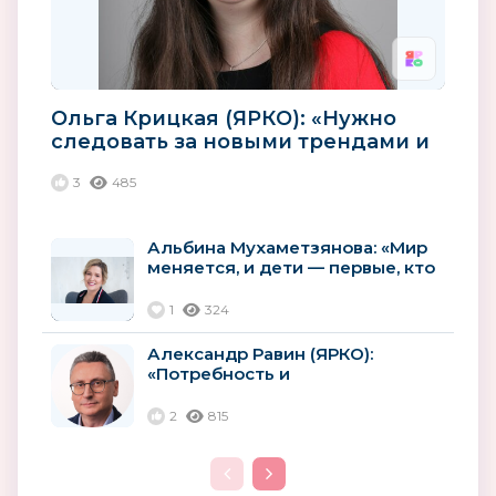
Ольга Крицкая (ЯРКО): «Нужно
следовать за новыми трендами и
использовать новые...
3
485
Альбина Мухаметзянова: «Мир
меняется, и дети — первые, кто
на это реагирует»
1
324
Александр Равин (ЯРКО):
«Потребность и
востребованность российских
лицензий будут расти»
2
815