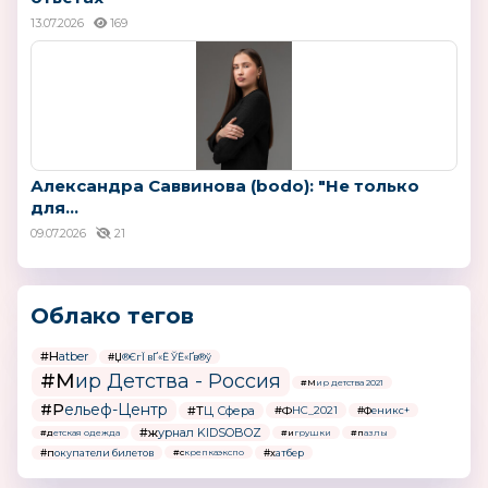
13.07.2026
169
Александра Саввинова (bodo): "Не только
для...
09.07.2026
21
Облако тегов
#Hatber
#Џ®ЄгЇ вҐ«Ё ЎЁ«Ґв®ў
#Мир Детства - Россия
#Мир детства 2021
#Рельеф-Центр
#ТЦ Сфера
#ФНС_2021
#Феникс+
#журнал KIDSOBOZ
#детская одежда
#игрушки
#пазлы
#покупатели билетов
#хатбер
#скрепкаэкспо