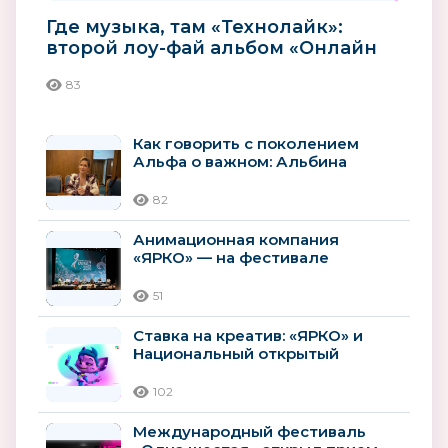
Где музыка, там «Технолайк»:
второй лоу-фай альбом «Онлайн
до рассвета» уже в сети
83
Как говорить с поколением
Альфа о важном: Альбина
Мухаметзянова о роли
анимации в...
82
Анимационная компания
«ЯРКО» — на фестивале
«KARAKUZ — 2026»
51
Ставка на креатив: «ЯРКО» и
Национальный открытый
чемпионат творческих
компетенций...
102
Международный фестиваль