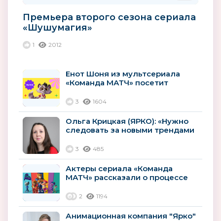
Премьера второго сезона сериала
«Шушумагия»
1
2012
Енот Шоня из мультсериала
«Команда МАТЧ» посетит
Баскетбольный Матч всех звёзд
Единой...
3
1604
Ольга Крицкая (ЯРКО): «Нужно
следовать за новыми трендами
и использовать новые...
3
485
Актеры сериала «Команда
МАТЧ» рассказали о процессе
озвучивания
2
1194
Анимационная компания "Ярко"