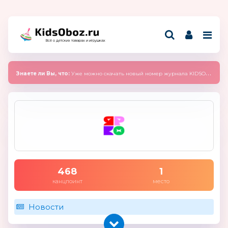
Всё о детских товарах и игрушках
Знаете ли Вы, что:
Уже можно скачать новый номер журнала KIDSOBOZ 2025 (сентябрь)
468
1
канцпоинт
место
Новости