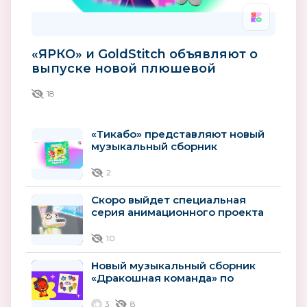
«ЯРКО» и GoldStitch объявляют о
выпуске новой плюшевой
игрушки по сериалу «Технолайк»
18
«Тикабо» представляют новый
музыкальный сборник
«Музыкальные радости»
2
Скоро выйдет специальная
серия анимационного проекта
«Технолайк»
10
Новый музыкальный сборник
«Дракошная команда» по
мотивам мультсериала
«Дракошия»
3
8