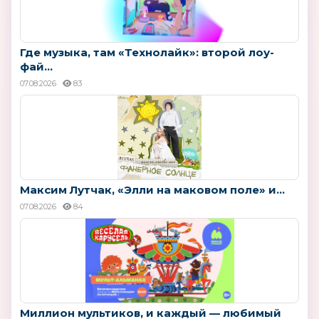
Где музыка, там «Технолайк»: второй лоу-
фай...
07.08.2026
83
Максим Лутчак, «Элли на маковом поле» и...
07.08.2026
84
Миллион мультиков, и каждый — любимый