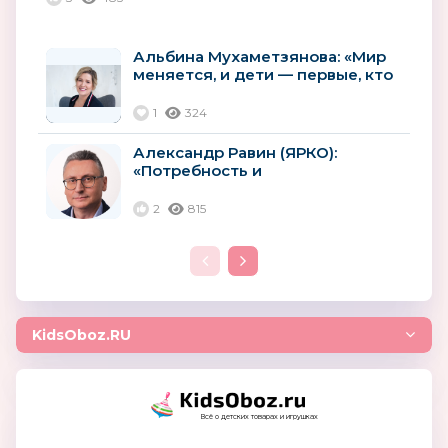
Альбина Мухаметзянова: «Мир
меняется, и дети — первые, кто
на это реагирует»
1
324
Александр Равин (ЯРКО):
«Потребность и
востребованность российских
лицензий будут расти»
2
815
KidsOboz.RU
Всё о детских товарах и игрушках