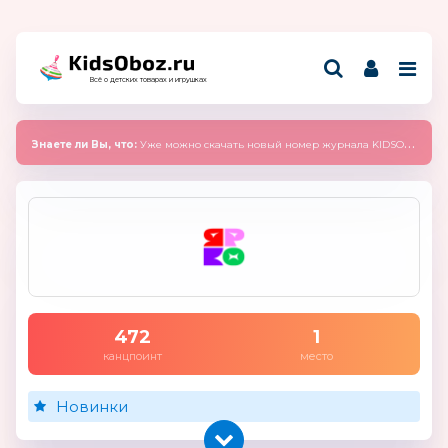
Всё о детских товарах и игрушках
Знаете ли Вы, что:
Уже можно скачать новый номер журнала KIDSOBOZ 2025 (сентябрь)
472
1
канцпоинт
место
Новинки