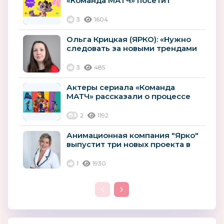
«Команда МАТЧ» посетит
Баскетбольный Матч всех звёзд
Единой...
3
1604
Ольга Крицкая (ЯРКО): «Нужно
следовать за новыми трендами
и использовать новые...
3
485
Актеры сериала «Команда
МАТЧ» рассказали о процессе
озвучивания
2
1192
Анимационная компания "Ярко"
выпустит три новых проекта в
2023 году
1
1930