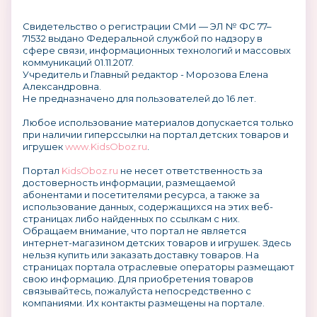
Свидетельство о регистрации СМИ — ЭЛ № ФС 77–
71532 выдано Федеральной службой по надзору в
сфере связи, информационных технологий и массовых
коммуникаций 01.11.2017.
Учредитель и Главный редактор - Морозова Елена
Александровна.
Не предназначено для пользователей до 16 лет.
Любое использование материалов допускается только
при наличии гиперссылки на портал детских товаров и
игрушек
www.KidsOboz.ru
.
Портал
KidsOboz.ru
не несет ответственность за
достоверность информации, размещаемой
абонентами и посетителями ресурса, а также за
использование данных, содержащихся на этих веб-
страницах либо найденных по ссылкам с них.
Обращаем внимание, что портал не является
интернет-магазином детских товаров и игрушек. Здесь
нельзя купить или заказать доставку товаров. На
страницах портала отраслевые операторы размещают
свою информацию. Для приобретения товаров
связывайтесь, пожалуйста непосредственно с
компаниями. Их контакты размещены на портале.