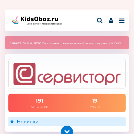
Всё о детских товарах и игрушках
Знаете ли Вы, что:
Уже можно скачать новый номер журнала KIDSOBOZ 2025 (сентябрь)
191
19
канцпоинт
место
Новинки