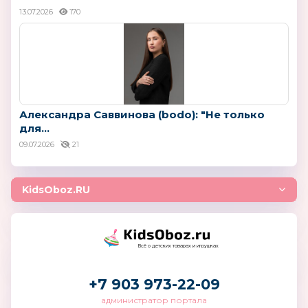
13.07.2026
170
Александра Саввинова (bodo): "Не только
для...
09.07.2026
21
KidsOboz.RU
Всё о детских товарах и игрушках
+7 903 973-22-09
администратор портала