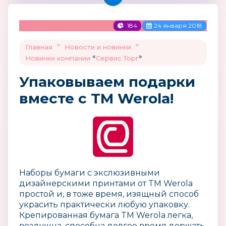
184
24 января 2018
>
>
Главная
Новости и новинки
«
»
Новинки компании
Сервис Торг
Упаковываем подарки
вместе с TM Werola!
Наборы бумаги с экслюзивными
дизайнерскими принтами от TM Werola
простой и, в тоже время, изящный способ
украсить практически любую упаковку.
Крепированная бумага TM Werola легка,
воздушна, способна долгое время держать