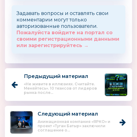
Задавать вопросы и оставлять свои
комментарии могут только
авторизованные пользователи.
Пожалуйста войдите на портал со
своими регистрационными данными
или зарегистрируйтесь →
Предыдущий материал
«Не живите в иллюзиях. Считайте.
Меняйтесь». 10 тезисов от лидеров
рынка после...
Следующий материал
Анимационная компания «ЯРКО» и
проект «Туган Батыр» заключили
соглашение о...