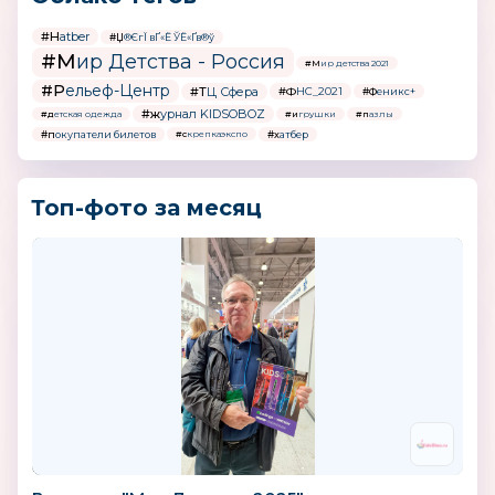
#Hatber
#Џ®ЄгЇ вҐ«Ё ЎЁ«Ґв®ў
#Мир Детства - Россия
#Мир детства 2021
#Рельеф-Центр
#ТЦ Сфера
#ФНС_2021
#Феникс+
#журнал KIDSOBOZ
#детская одежда
#игрушки
#пазлы
#покупатели билетов
#хатбер
#скрепкаэкспо
Топ-фото за месяц