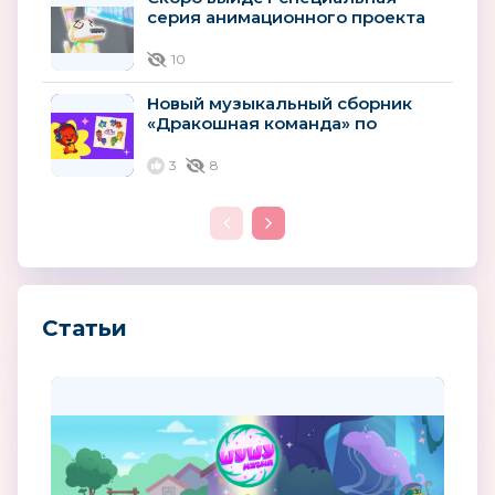
серия анимационного проекта
«Технолайк»
10
Новый музыкальный сборник
«Дракошная команда» по
мотивам мультсериала
«Дракошия»
3
8
Статьи