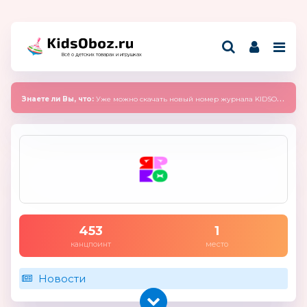
Всё о детских товарах и игрушках
Знаете ли Вы, что:
Уже можно скачать новый номер журнала KIDSOBOZ 2025 (сентябрь)
453
1
канцпоинт
место
Новости