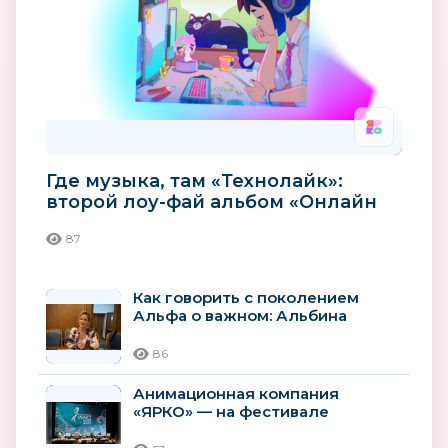
Где музыка, там «Технолайк»:
второй лоу-фай альбом «Онлайн
до рассвета» уже в сети
87
Как говорить с поколением
Альфа о важном: Альбина
Мухаметзянова о роли
анимации в...
86
Анимационная компания
«ЯРКО» — на фестивале
«KARAKUZ — 2026»