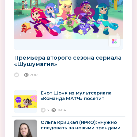
Премьера второго сезона сериала
«Шушумагия»
1
2012
Енот Шоня из мультсериала
«Команда МАТЧ» посетит
Баскетбольный Матч всех звёзд
Единой...
3
1604
Ольга Крицкая (ЯРКО): «Нужно
следовать за новыми трендами
и использовать новые...