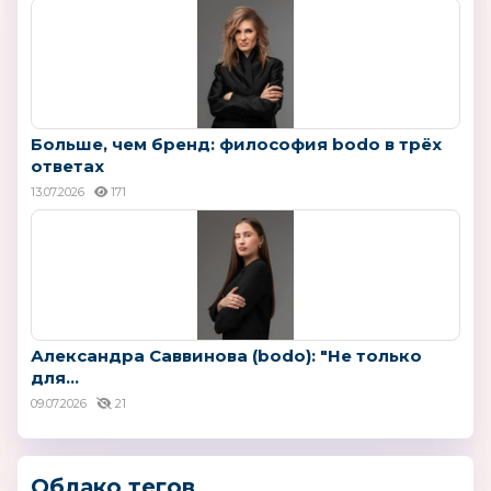
Больше, чем бренд: философия bodo в трёх
ответах
13.07.2026
171
Александра Саввинова (bodo): "Не только
для...
09.07.2026
21
Облако тегов