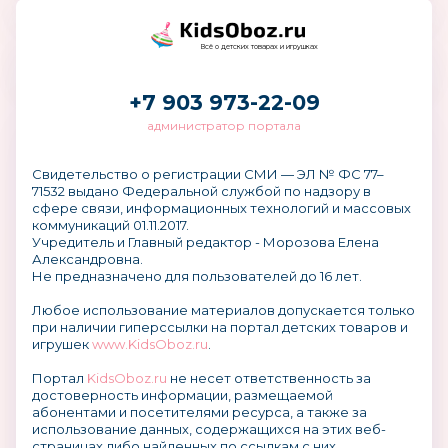
Всё о детских товарах и игрушках
+7 903 973-22-09
администратор портала
Свидетельство о регистрации СМИ — ЭЛ № ФС 77–
71532 выдано Федеральной службой по надзору в
сфере связи, информационных технологий и массовых
коммуникаций 01.11.2017.
Учредитель и Главный редактор - Морозова Елена
Александровна.
Не предназначено для пользователей до 16 лет.
Любое использование материалов допускается только
при наличии гиперссылки на портал детских товаров и
игрушек
www.KidsOboz.ru
.
Портал
KidsOboz.ru
не несет ответственность за
достоверность информации, размещаемой
абонентами и посетителями ресурса, а также за
использование данных, содержащихся на этих веб-
страницах либо найденных по ссылкам с них.