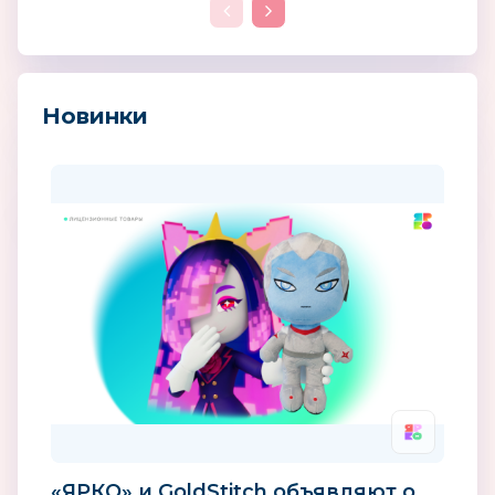
Новинки
«ЯРКО» и GoldStitch объявляют о