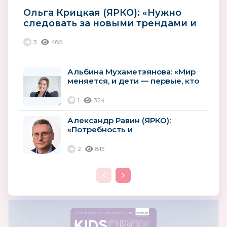
Ольга Крицкая (ЯРКО): «Нужно
следовать за новыми трендами и
использовать новые...
3
485
Альбина Мухаметзянова: «Мир
меняется, и дети — первые, кто
на это реагирует»
1
324
Александр Равин (ЯРКО):
«Потребность и
востребованность российских
лицензий будут расти»
2
815