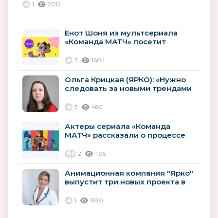
1
2012
Енот Шоня из мультсериала
«Команда МАТЧ» посетит
Баскетбольный Матч всех звёзд
Единой...
3
1604
Ольга Крицкая (ЯРКО): «Нужно
следовать за новыми трендами
и использовать новые...
3
485
Актеры сериала «Команда
МАТЧ» рассказали о процессе
озвучивания
2
1196
Анимационная компания "Ярко"
выпустит три новых проекта в
2023 году
1
1930