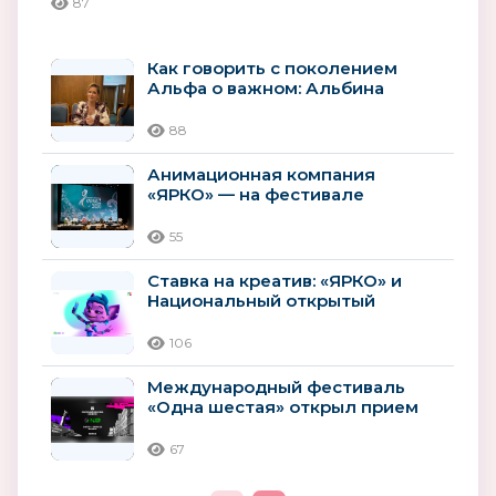
87
Как говорить с поколением
Альфа о важном: Альбина
Мухаметзянова о роли
анимации в...
88
Анимационная компания
«ЯРКО» — на фестивале
«KARAKUZ — 2026»
55
Ставка на креатив: «ЯРКО» и
Национальный открытый
чемпионат творческих
компетенций...
106
Международный фестиваль
«Одна шестая» открыл прием
заявок на сценарную и
актерскую...
67