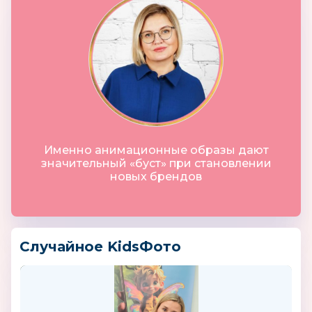
Именно анимационные образы дают
значительный «буст» при становлении
новых брендов
Случайное KidsФото