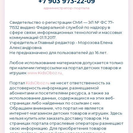
+7 903 973-22-09
администратор портала
Свидетельство о регистрации СМИ — ЭЛ № ФС 77–
71532 выдано Федеральной службой по надзору в
сфере связи, информационных технологий и массовых
коммуникаций 01.11.2017.
Учредитель и Главный редактор - Морозова Елена
Александровна.
Не предназначено для пользователей до 16 лет.
Любое использование материалов допускается только
при наличии гиперссылки на портал детских товаров и
игрушек
www.KidsOboz.ru
.
Портал
KidsOboz.ru
не несет ответственность за
достоверность информации, размещаемой
абонентами и посетителями ресурса, а также за
использование данных, содержащихся на этих веб-
страницах либо найденных по ссылкам с них.
Обращаем внимание, что портал не является
интернет-магазином детских товаров и игрушек. Здесь
нельзя купить или заказать доставку товаров. На
страницах портала отраслевые операторы размещают
свою информацию. Для приобретения товаров