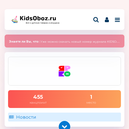
Всё о детских товарах и игрушках
Знаете ли Вы, что:
Уже можно скачать новый номер журнала KIDSOBOZ 2025 (сентябрь)
455
1
канцпоинт
место
Новости