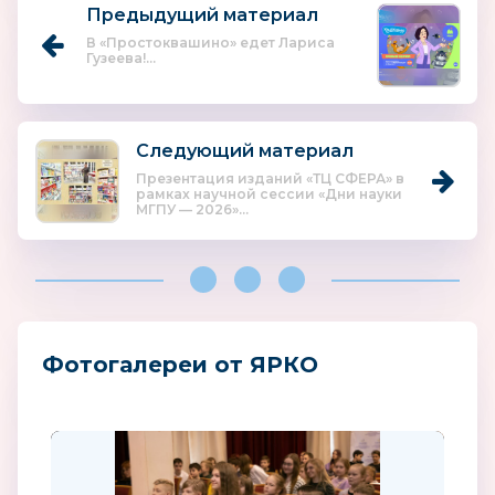
Предыдущий материал
В «Простоквашино» едет Лариса
Гузеева!...
Следующий материал
Презентация изданий «ТЦ СФЕРА» в
рамках научной сессии «Дни науки
МГПУ — 2026»...
Фотогалереи от ЯРКО