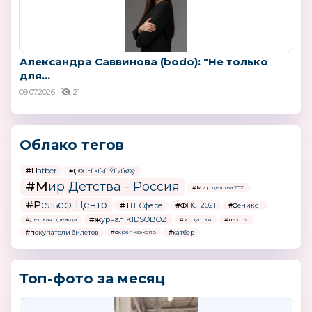
Александра Саввинова (bodo): "Не только
для...
09.07.2026
21
Облако тегов
#Hatber
#Џ®ЄгЇ вҐ«Ё ЎЁ«Ґв®ў
#Мир Детства - Россия
#Мир детства 2021
#Рельеф-Центр
#ТЦ Сфера
#ФНС_2021
#Феникс+
#журнал KIDSOBOZ
#детская одежда
#игрушки
#пазлы
#покупатели билетов
#хатбер
#скрепкаэкспо
Топ-фото за месяц