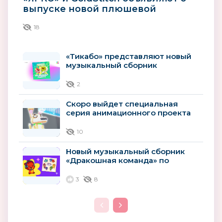
выпуске новой плюшевой
игрушки по сериалу «Технолайк»
18
«Тикабо» представляют новый
музыкальный сборник
«Музыкальные радости»
2
Скоро выйдет специальная
серия анимационного проекта
«Технолайк»
10
Новый музыкальный сборник
«Дракошная команда» по
мотивам мультсериала
«Дракошия»
3
8