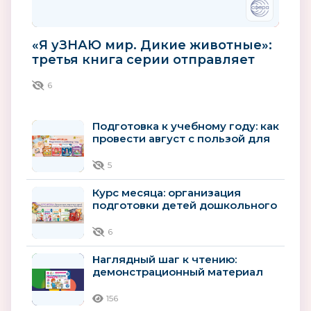
«Я уЗНАЮ мир. Дикие животные»:
третья книга серии отправляет
детей в мир зверей
6
Подготовка к учебному году: как
провести август с пользой для
будущего первоклассника
5
Курс месяца: организация
подготовки детей дошкольного
возраста к школьному
обучению
6
Наглядный шаг к чтению:
демонстрационный материал
для детей 4–5 лет
156