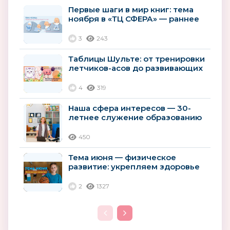
Первые шаги в мир книг: тема
ноября в «ТЦ СФЕРА» — раннее
развитие детей
3
243
Таблицы Шульте: от тренировки
летчиков-асов до развивающих
пособий для дошколят
4
319
Наша сфера интересов — 30-
летнее служение образованию
России
450
Тема июня — физическое
развитие: укрепляем здоровье
детей с помощью игр и спорта
2
1327