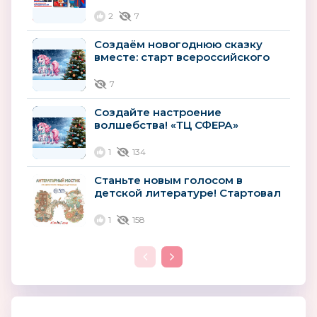
представить 2026 год
2
7
Создаём новогоднюю сказку
вместе: старт всероссийского
конкурса «Атмосфера
новогоднего...
7
Создайте настроение
волшебства! «ТЦ СФЕРА»
запускает всероссийский
конкурс новогоднего...
1
134
Станьте новым голосом в
детской литературе! Стартовал
всероссийский конкурс для
авторов
1
158