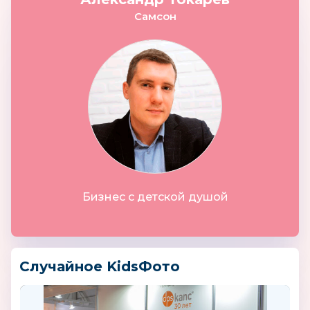
Самсон
Бизнес с детской душой
Случайное KidsФото