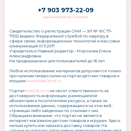
+7 903 973-22-09
администратор портала
Свидетельство о регистрации СМИ — ЭЛ № ФС 77–
71532 выдано Федеральной службой по надзору в
сфере связи, информационных технологий и массовых
коммуникаций 01.11.2017.
Учредитель и Главный редактор - Морозова Елена
Александровна.
Не предназначено для пользователей до 16 лет.
Любое использование материалов допускается только
при наличии гиперссылки на портал детских товаров и
игрушек
www.KidsOboz.ru
.
Портал
KidsOboz.ru
не несет ответственность за
достоверность информации, размещаемой
абонентами и посетителями ресурса, а также за
использование данных, содержащихся на этих веб-
страницах либо найденных по ссылкам с них.
Обращаем внимание, что портал не является
интернет-магазином детских товаров и игрушек. Здесь
нельзя купить или заказать доставку товаров. На
страницах портала отраслевые операторы размещают