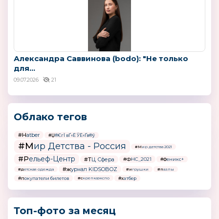
Александра Саввинова (bodo): "Не только
для...
09.07.2026
21
Облако тегов
#Hatber
#Џ®ЄгЇ вҐ«Ё ЎЁ«Ґв®ў
#Мир Детства - Россия
#Мир детства 2021
#Рельеф-Центр
#ТЦ Сфера
#ФНС_2021
#Феникс+
#журнал KIDSOBOZ
#детская одежда
#игрушки
#пазлы
#покупатели билетов
#хатбер
#скрепкаэкспо
Топ-фото за месяц