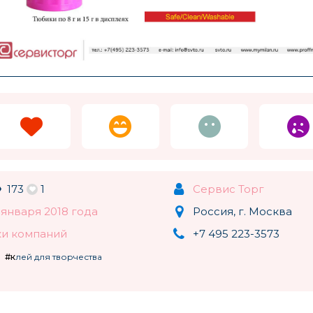
iCoo
Ardo
Juqi
Швейцария
173
1
Сервис Торг
 января 2018 года
Россия, г. Москва
Маленький доктор
Retrus
Guidecr
и компаний
+7 495 223-3573
США
#клей для творчества