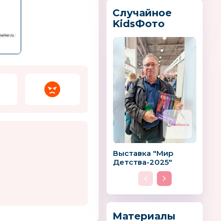
Случайное
KidsФото
Фанкластик
Технолайк
Россия
Россия
Выставка "Мир
Детства-2025"
aft
IFRATTI
On Time
Россия
Материалы