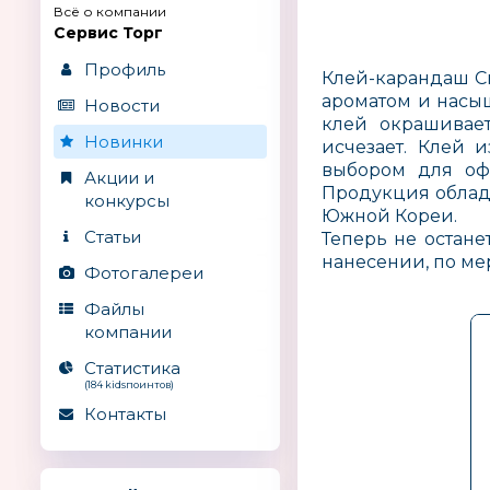
Всё о компании
Сервис Торг
Профиль
Клей-карандаш C
ароматом и насы
Новости
клей окрашивае
Новинки
исчезает. Клей 
выбором для офи
Акции и
Продукция облад
конкурсы
Южной Кореи.
Статьи
Теперь не остане
нанесении, по ме
Фотогалереи
Файлы
компании
Статистика
(184 kidsпоинтов)
Контакты