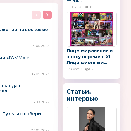
— на...
05.08.2026
83
ожение на восковые
%
24.05.2023
Лицензирование в
эпоху перемен: XI
ами «ГАММЫ»
Лицензионный...
04.08.2026
85
18.05.2023
-карандаш
ies
Статьи,
интервью
16.09.2022
-Пульти»: собери
27.05.2022