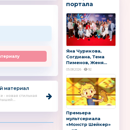
портала
Яна Чурикова,
атериалу
Согдиана, Тема
Пименов, Женя...
05.08.2026
92
й материал
te - новая стильная
лышей...
Премьера
мультсериала
«Монстр Шейкер»