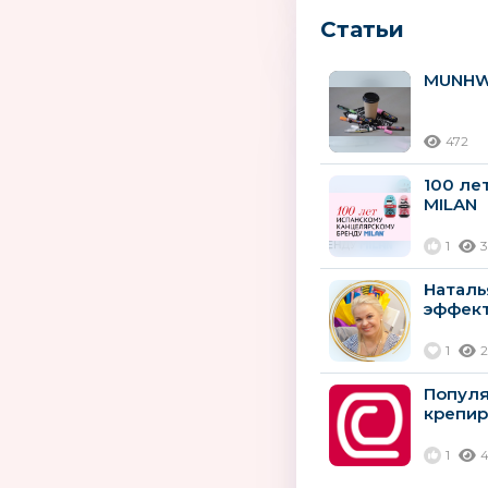
Статьи
MUNHWA
472
100 ле
MILAN
1
Наталь
эффект
приори
1
Популя
крепир
1