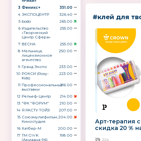
«Рики»
3
Феникс+
351.00
4
ЭКСПОЦЕНТР
326.40
#клей для тв
5
bodo
265.00
6
Издательство
255.00
«Творческий
Центр Сфера»
7
ВЕСНА
255.00
8
Мельница,
250.00
лицензионное
агентство
9
Гранд Экспо
233.00
10
РОКСИ (Roxy-
223.00
Kids)
11
Профессиональные
216.00
выставки
12
Рельеф-Центр
214.00
13
"ФК "ФОРУМ"
210.00
14
Я РАСТУ ТОЙЗ
207.00
15
Союзмультфильм,
204.00
Арт-терапия с
Киностудия
скидка 20 % н
16
Хатбер-М
200.00
карандаши и 
17
ТМ G′n’K
198.00
(Ариадна-96)
224