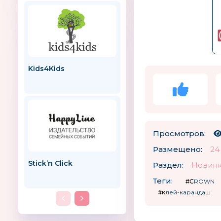
Kids4Kids
ПИФАГОР
Просмотров:
Размещено:
24
Stick’n Click
Sapidal
Раздел:
Новинк
Испания
Теги:
#CROWN
#клей-карандаш