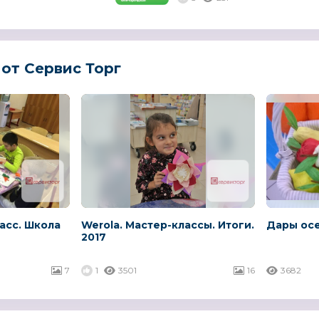
от Сервис Торг
асс. Школа
Werola. Мастер-классы. Итоги.
Дары осе
2017
7
1
3501
16
3682