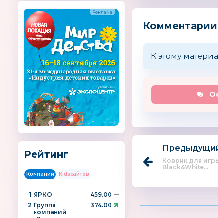
Комментарии
К этому материа
Ос
Предыдущий
Рейтинг
Коврик для игры
Black&White...
Компаний
Kidsсайтов
1
ЯРКО
459.00
2
Группа
374.00
компаний