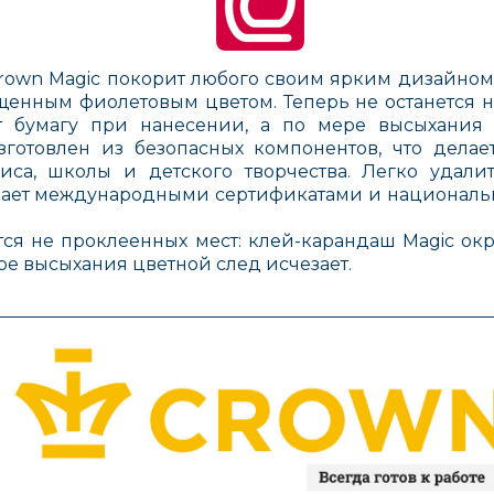
rown Magic покорит любого своим ярким дизайно
щенным фиолетовым цветом. Теперь не останется н
т бумагу при нанесении, а по мере высыхания
изготовлен из безопасных компонентов, что дела
са, школы и детского творчества. Легко удали
ает международными сертификатами и национальн
тся не проклеенных мест: клей-карандаш Magic ок
ре высыхания цветной след исчезает.