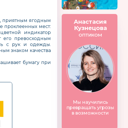
м, приятным ягодным
Анастасия
е проклеенных мест:
Кузнецова
 цветной индикатор
ОПТИКОМ
ет его превосходным
ть с рук и одежды.
ым знаком качества
рашивает бумагу при
Мы научились
превращать угрозы
в возможности