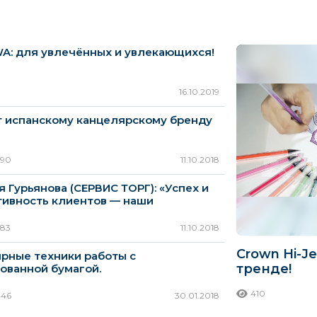
: для увлечённых и увлекающихся!
16.10.2019
т испанскому канцелярскому бренду
390
11.10.2018
я Гурьянова (СЕРВИС ТОРГ): «Успех и
ивность клиентов — наши
теты»
283
11.10.2018
Crown Hi-Je
рные техники работы с
тренде!
ованной бумагой.
410
446
30.01.2018