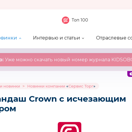
Топ 100
овинки
Интервью и статьи
Отраслевые с
боненты
 компаний
ие события
ы
нал
Рейтинг publicity
Новинки компаний
Блоги
KIDSOBOZ
о:
Уже можно скачать новый номер журнала KIDSOBO
и новинки
>
Новинки компании
«
Сервис Торг
»
андаш Crown с исчезающим
ром