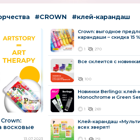
орчества
#CROWN
#клей-карандаш
Crown: выгодное предл
карандаши – скидка 15 
1
270
Все склеится с новинк
100
Новинки Berlingo: клей
Monochrome и Green Ser
1
269
 Crown:
Клей-карандаш «Мульти
а восковые
всех зверят!
пастель
13.07.2023
3
251